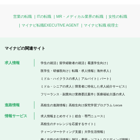
営業の転職
ITの転職
MR・メディカル業界の転職
女性の転職
マイナビ転職EXECUTIVE AGENT
マイナビ転職 税理士
マイナビの関連サイト
求人情報
学生の就活
留学経験者の就活
看護学生向け
医学生・研修医向け
転職・求人情報
海外求人
ミドル・ハイクラスの求人
アルバイト
パート
ミドル・シニアの求人
障害者に特化した求人紹介サービス
フリーランス・副業向け業務委託案件
医療福祉介護の求人
進路情報
高校生の進路情報
高校生向け探究学習プログラム Locus
情報サービス
求人情報まとめサイト
総合・専門ニュース
高校生のチャレンジを応援するサイト
ティーンマーケティング支援
大学生活情報
働く女性の生活情報
雑誌・書籍・ソフト
ウエディング情報