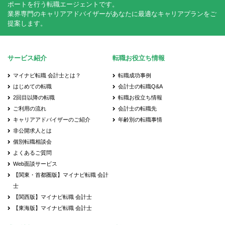
ポートを行う転職エージェントです。
業界専門のキャリアアドバイザーがあなたに最適なキャリアプランをご
提案します。
サービス紹介
転職お役立ち情報
マイナビ転職 会計士とは？
転職成功事例
はじめての転職
会計士の転職Q&A
2回目以降の転職
転職お役立ち情報
ご利用の流れ
会計士の転職先
キャリアアドバイザーのご紹介
年齢別の転職事情
非公開求人とは
個別転職相談会
よくあるご質問
Web面談サービス
【関東・首都圏版】マイナビ転職 会計
士
【関西版】マイナビ転職 会計士
【東海版】マイナビ転職 会計士