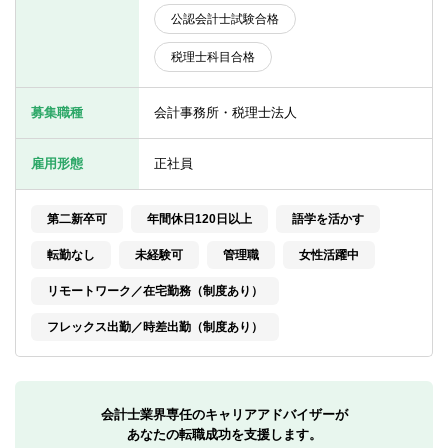
転職お役立ち情報
公認会計士試験合格
ご利用ガイド
税理士科目合格
非公開求人とは？
募集職種
会計事務所・税理士法人
サービス紹介
雇用形態
正社員
転職お役立ち情報
業界情報
第二新卒可
年間休日120日以上
語学を活かす
転勤なし
未経験可
管理職
女性活躍中
求人情報
リモートワーク／在宅勤務（制度あり）
フレックス出勤／時差出勤（制度あり）
会計士業界専任のキャリアアドバイザーが
あなたの転職成功を支援します。