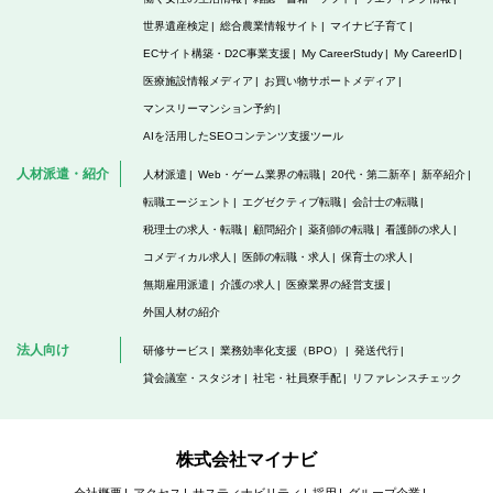
世界遺産検定
総合農業情報サイト
マイナビ子育て
ECサイト構築・D2C事業支援
My CareerStudy
My CareerID
医療施設情報メディア
お買い物サポートメディア
マンスリーマンション予約
AIを活用したSEOコンテンツ支援ツール
人材派遣・紹介
人材派遣
Web・ゲーム業界の転職
20代・第二新卒
新卒紹介
転職エージェント
エグゼクティブ転職
会計士の転職
税理士の求人・転職
顧問紹介
薬剤師の転職
看護師の求人
コメディカル求人
医師の転職・求人
保育士の求人
無期雇用派遣
介護の求人
医療業界の経営支援
外国人材の紹介
法人向け
研修サービス
業務効率化支援（BPO）
発送代行
貸会議室・スタジオ
社宅・社員寮手配
リファレンスチェック
株式会社マイナビ