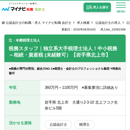
求人を探す
MENU
公認会計士の転職・求人 マイナビ転職 会計士
求人検索
公認会計士の求人
公
更新日：2026年08月04日
求人No_10592388
辻・本郷税理士法人
税務スタッフ｜独立系大手税理士法人！中小税務
～相続・資産税 (未経験可）【岩手県北上市】
公認会計士の求人
監査法人の求人
■税務の専門分野別、総合力NO.1■税理士・会計士のプロフェッショナル集団 ※時差出
勤可
公認会計士試験合格向けの求人
年収
360万円～1100万円 ※募集要項に詳細あり
USCPA（米国公認会計士）の求人
勤務地
岩手県 北上市 大通り2-3-10 北上フコク生
命ビル5階
女性会計士の転職
個別転職相談会・セミナー
活かせる資格
公認会計士
税理士