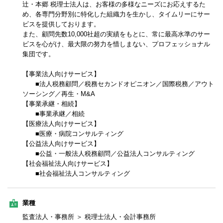
辻・本郷 税理士法人は、お客様の多様なニーズにお応えするた
め、各専門分野別に特化した組織力を生かし、タイムリーにサー
ビスを提供しております。
また、顧問先数10,000社超の実績をもとに、常に最高水準のサー
ビスを心がけ、最大限の努力を惜しまない、プロフェッショナル
集団です。
【事業法人向けサービス】
■法人税務顧問／税務セカンドオピニオン／国際税務／アウト
ソーシング／再生・M&A
【事業承継・相続】
■事業承継／相続
【医療法人向けサービス】
■医療・病院コンサルティング
【公益法人向けサービス】
■公益・一般法人税務顧問／公益法人コンサルティング
【社会福祉法人向けサービス】
■社会福祉法人コンサルティング
業種
監査法人・事務所 ＞ 税理士法人・会計事務所