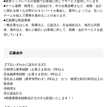
■業界トップレベルの規模でお客様に対してサービス提供しています。
■チーム連携：税理士、公認会計士、中小企業診断士など、税務・会計
に関わる様々な分野のエキスパートが集結し、案件によっては、互いに
チームを組んで業務を進めることがあります。
■広範囲な取扱業務
一般企業をはじめ、医療法人、公益法人、社会福祉法人、地方公共団
体、海外法人、個人と幅広いお客様に対して、税務・会計サービスを提
供しています。
応募条件
【下記いずれかに該当する方】
①税理士業界経験（お客さま担当）2年以上
②金融業界経験（お客さま担当）3年以上
③社会人経験（業界等問わず）2年以上 かつ 税理士科目1科目以上の
取得者
④税理士
⑤公認会計士
※税務業務未経験会計士の方も歓迎いたします！！