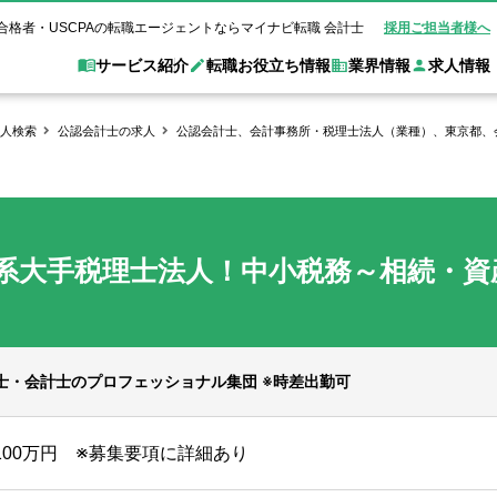
合格者・USCPAの転職エージェントならマイナビ転職 会計士
採用ご担当者様へ
サービス紹介
転職お役立ち情報
業界情報
求人情報
人検索
公認会計士の求人
公認会計士、会計事務所・税理士法人（業種）、東京都、
職 会計士とは？
Web面談サービス
非公
転職ガイド
験情報
別求人情報
業界別求人情報
業界トピックス
転職活動お役立
ド
個別転職相談会・セミナー
アク
ポイント
申し込み手順
女性会計士の転職
監査法人
業界情報の記事一覧
転職お役立ち情報
金融機関
系大手税理士法人！中小税務～相続・資産
質問
キャリアアドバイザーのご紹介
転職の方へ
覧
試験合格
USCPAの転職
会計士が活躍できる転職先
会計士・試験合格
会計事務所・税理士法人
事業会社
れ
転職成功事例
の転職の方へ
の流れ
米国公認会計士）
未経験分野への転職
監査法人
WEB面接完全ガ
コンサルティングファー
理士・会計士のプロフェッショナル集団 ※時差出勤可
ム
1100万円 ※募集要項に詳細あり