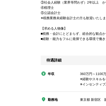
③社会人経験（業界等問わず）2年以上 か
④税理士
⑤公認会計士
※税務業務未経験会計士の方も歓迎いたし
【求める人物像】
■税務・会計にとどまらず、総合的な観点
■経験・能力をフルに発揮できる環境で働き
待遇詳細
年収
360万円～1100
※経験やスキルを
※インセンティブ
勤務地
東京都 新宿区 新