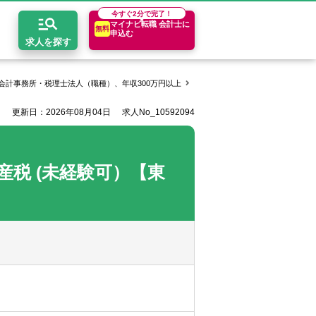
今すぐ
2分で完了！
マイナビ転職 会計士に
無料
申込む
求人を探す
会計事務所・税理士法人（職種）、年収300万円以上
辻・本郷税理士法人の求人一覧
更新日：2026年08月04日
求人No_10592094
開求人とは？
ちコンテンツ
エリア別求人情報
セスマップ
コンサルティングファーム
関東・首都圏
年収診断
税 (未経験可）【東
者の転職Q&A
会計事務所・税理士法人
関西
キャリア診断
イド
事業会社
東海