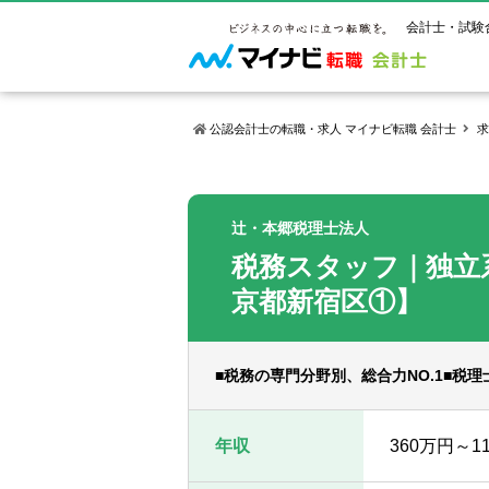
会計士・試験
公認会計士の転職・求人 マイナビ転職 会計士
求
マイナビ転
ご状況別
会計士試
保有資格
ご利用ガイ
辻・本郷税理士法人
年齢別転職
受験資格・
公認会計士
税務スタッフ｜独立
よくあるご
はじめての
試験科目一
公認会計士
サービス紹介
転職お役立ち情報
業界情報
京都新宿区①】
ご利用の流
2回目以降
試験合格後
USCPA（
求人情報
■税務の専門分野別、総合力NO.1■税
年収
360万円～