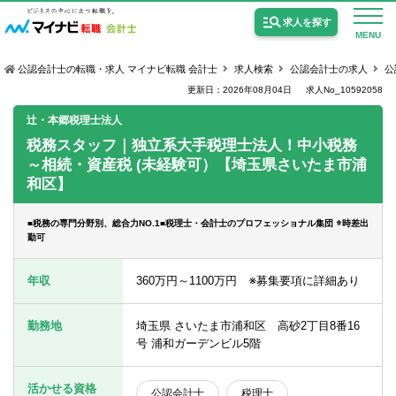
求人を探す
MENU
公認会計士の転職・求人 マイナビ転職 会計士
求人検索
公認会計士の求人
公
更新日：2026年08月04日
求人No_10592058
辻・本郷税理士法人
税務スタッフ｜独立系大手税理士法人！中小税務
～相続・資産税 (未経験可）【埼玉県さいたま市浦
公認会計士の求人
和区】
監査法人の求人
■税務の専門分野別、総合力NO.1■税理士・会計士のプロフェッショナル集団 ※時差出
公認会計士試験合格向けの求人
勤可
USCPA（米国公認会計士）の求人
年収
360万円～1100万円 ※募集要項に詳細あり
勤務地
埼玉県 さいたま市浦和区 高砂2丁目8番16
女性会計士の転職
号 浦和ガーデンビル5階
個別転職相談会・セミナー
活かせる資格
公認会計士
税理士