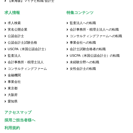
【東海版】マイナビ転職 会計士
求人情報
特集コンテンツ
求人検索
監査法人への転職
実名公開企業
会計事務所・税理士法人への転職
公認会計士
コンサルティングファームへの転職
公認会計士試験合格
事業会社への転職
USCPA（米国公認会計士）
会計士試験合格者の転職
監査法人
USCPA（米国公認会計士）の転職
会計事務所・税理士法人
未経験分野への転職
コンサルティングファーム
女性会計士の転職
金融機関
事業会社
東京都
大阪府
愛知県
アクセスマップ
採用ご担当者様へ
利用規約