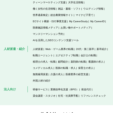
ティーンマーケティング支援
大学生活情報
働く女性の生活情報
雑誌・書籍・ソフト
ウエディング情報
世界遺産検定
総合農業情報サイト
マイナビ子育て
ECサイト構築・D2C事業支援
My CareerStudy
My CareerID
医療施設情報メディア
お買い物サポートメディア
マンスリーマンション予約
AIを活用したSEOコンテンツ支援ツール
人材派遣・紹介
人材派遣
Web・ゲーム業界の転職
20代・第二新卒
新卒紹介
転職エージェント
エグゼクティブ転職
会計士の転職
税理士の求人・転職
顧問紹介
薬剤師の転職
看護師の求人
コメディカル求人
医師の転職・求人
保育士の求人
無期雇用派遣
介護の求人
医療業界の経営支援
外国人材の紹介
法人向け
研修サービス
業務効率化支援（BPO）
発送代行
貸会議室・スタジオ
社宅・社員寮手配
リファレンスチェック