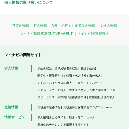
個人情報の取り扱いについて
営業の転職
ITの転職
MR・メディカル業界の転職
女性の転職
マイナビ転職EXECUTIVE AGENT
マイナビ転職 税理士
マイナビの関連サイト
求人情報
学生の就活
留学経験者の就活
看護学生向け
医学生・研修医向け
転職・求人情報
海外求人
ミドル・ハイクラスの求人
アルバイト
パート
ミドル・シニアの求人
障害者に特化した求人紹介サービス
フリーランス・副業向け業務委託案件
医療福祉介護の求人
進路情報
高校生の進路情報
高校生向け探究学習プログラム Locus
情報サービス
求人情報まとめサイト
総合・専門ニュース
高校生のチャレンジを応援するサイト