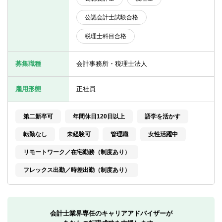
転職お役立ち情報
公認会計士試験合格
ご利用ガイド
税理士科目合格
非公開求人とは？
募集職種
会計事務所・税理士法人
サービス紹介
転職お役立ち情報
雇用形態
正社員
業界情報
第二新卒可
年間休日120日以上
語学を活かす
求人情報
転勤なし
未経験可
管理職
女性活躍中
リモートワーク／在宅勤務（制度あり）
フレックス出勤／時差出勤（制度あり）
会計士業界専任のキャリアアドバイザーが