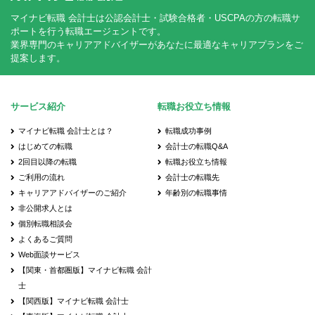
マイナビ転職 会計士は公認会計士・試験合格者・USCPAの方の転職サ
ポートを行う転職エージェントです。
業界専門のキャリアアドバイザーがあなたに最適なキャリアプランをご
提案します。
サービス紹介
転職お役立ち情報
マイナビ転職 会計士とは？
転職成功事例
はじめての転職
会計士の転職Q&A
2回目以降の転職
転職お役立ち情報
ご利用の流れ
会計士の転職先
キャリアアドバイザーのご紹介
年齢別の転職事情
非公開求人とは
個別転職相談会
よくあるご質問
Web面談サービス
【関東・首都圏版】マイナビ転職 会計
士
【関西版】マイナビ転職 会計士