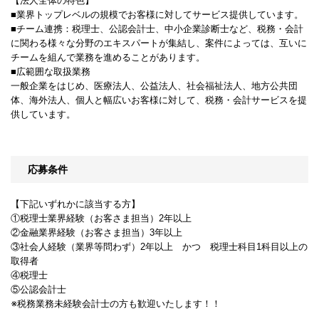
【法人全体の特色】
■業界トップレベルの規模でお客様に対してサービス提供しています。
■チーム連携：税理士、公認会計士、中小企業診断士など、税務・会計
に関わる様々な分野のエキスパートが集結し、案件によっては、互いに
チームを組んで業務を進めることがあります。
■広範囲な取扱業務
一般企業をはじめ、医療法人、公益法人、社会福祉法人、地方公共団
体、海外法人、個人と幅広いお客様に対して、税務・会計サービスを提
供しています。
応募条件
【下記いずれかに該当する方】
①税理士業界経験（お客さま担当）2年以上
②金融業界経験（お客さま担当）3年以上
③社会人経験（業界等問わず）2年以上 かつ 税理士科目1科目以上の
取得者
④税理士
⑤公認会計士
※税務業務未経験会計士の方も歓迎いたします！！