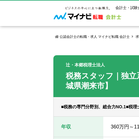
会計士・試験
公認会計士の転職・求人 マイナビ転職 会計士
求
マイナビ転
ご状況別
会計士試
保有資格
ご利用ガイ
辻・本郷税理士法人
年齢別転職
受験資格・
公認会計士
税務スタッフ｜独立
よくあるご
はじめての
試験科目一
公認会計士
サービス紹介
転職お役立ち情報
業界情報
城県潮来市】
ご利用の流
2回目以降
試験合格後
USCPA（
求人情報
■税務の専門分野別、総合力NO.1■税
年収
360万円～