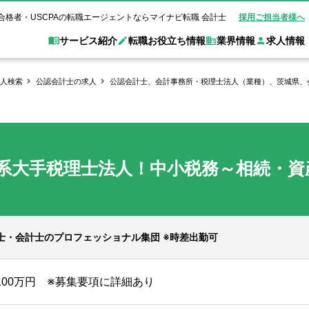
合格者・USCPAの転職エージェントならマイナビ転職 会計士
採用ご担当者様へ
サービス紹介
転職お役立ち情報
業界情報
求人情報
人検索
公認会計士の求人
公認会計士、会計事務所・税理士法人（業種）、茨城県、
職 会計士とは？
Web面談サービス
非公
転職ガイド
験情報
別求人情報
業界別求人情報
業界トピックス
転職活動お役立
ド
個別転職相談会・セミナー
アク
ポイント
申し込み手順
女性会計士の転職
監査法人
業界情報の記事一覧
転職お役立ち情報
金融機関
系大手税理士法人！中小税務～相続・資産
質問
キャリアアドバイザーのご紹介
転職の方へ
覧
試験合格
USCPAの転職
会計士が活躍できる転職先
会計士・試験合格
会計事務所・税理士法人
事業会社
れ
転職成功事例
の転職の方へ
の流れ
米国公認会計士）
未経験分野への転職
監査法人
WEB面接完全ガ
コンサルティングファー
理士・会計士のプロフェッショナル集団 ※時差出勤可
ム
1100万円 ※募集要項に詳細あり