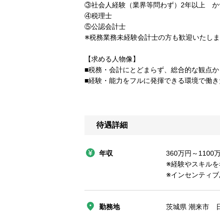
③社会人経験（業界等問わず）2年以上 か
④税理士
⑤公認会計士
※税務業務未経験会計士の方も歓迎いたし
【求める人物像】
■税務・会計にとどまらず、総合的な観点
■経験・能力をフルに発揮できる環境で働き
待遇詳細
年収
360万円～1100
※経験やスキルを
※インセンティブ
勤務地
茨城県 潮来市 日の