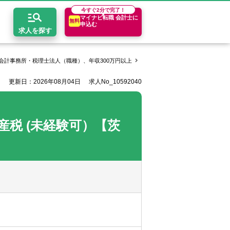
今すぐ
2分で完了！
マイナビ転職 会計士に
無料
申込む
求人を探す
会計事務所・税理士法人（職種）、年収300万円以上
辻・本郷税理士法人の求人一覧
更新日：2026年08月04日
求人No_10592040
開求人とは？
ちコンテンツ
エリア別求人情報
セスマップ
コンサルティングファーム
関東・首都圏
年収診断
税 (未経験可）【茨
者の転職Q&A
会計事務所・税理士法人
関西
キャリア診断
イド
事業会社
東海