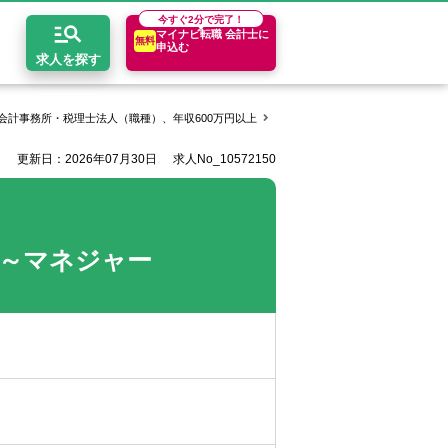
今すぐ
2分で完了！
マイナビ転職 会計士に
無料
申込む
求人を探す
会計事務所・税理士法人（職種）、年収600万円以上
デロイトトーマツ税理士法人の求
更新日：2026年07月30日
求人No_10572150
開求人とは？
ちコンテンツ
エリア別求人情報
セスマップ
コンサルティングファーム
関東・首都圏
年収診断
者の転職Q&A
会計事務所・税理士法人
関西
キャリア診断
～マネジャー
イド
事業会社
東海