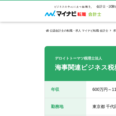
会計士・試験
公認会計士の転職・求人 マイナビ転職 会計士
求
マイナビ転
ご状況別
会計士試
保有資格
ご利用ガイ
年齢別転職
受験資格・
公認会計士
デロイトトーマツ税理士法人
よくあるご
はじめての
試験科目一
公認会計士
海事関連ビジネス税
サービス紹介
転職お役立ち情報
業界情報
ご利用の流
2回目以降
試験合格後
USCPA（
求人情報
年収
600万円～
勤務地
東京都 千代