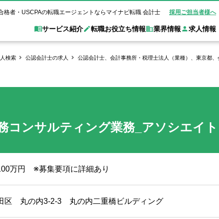
合格者・USCPAの転職エージェントならマイナビ転職 会計士
採用ご担当者様へ
サービス紹介
転職お役立ち情報
業界情報
求人情報
人検索
公認会計士の求人
公認会計士、会計事務所・税理士法人（業種）、東京都、
職 会計士とは？
Web面談サービス
非公
転職ガイド
験情報
別求人情報
業界別求人情報
業界トピックス
転職活動お役立
ド
個別転職相談会・セミナー
アク
ポイント
申し込み手順
女性会計士の転職
監査法人
業界情報の記事一覧
転職お役立ち情報
金融機関
質問
キャリアアドバイザーのご紹介
転職の方へ
覧
試験合格
USCPAの転職
会計士が活躍できる転職先
会計士・試験合格
務コンサルティング業務_アソシエイト
会計事務所・税理士法人
事業会社
れ
転職成功事例
の転職の方へ
の流れ
米国公認会計士）
未経験分野への転職
監査法人
WEB面接完全ガ
コンサルティングファー
1100万円 ※募集要項に詳細あり
ム
田区 丸の内3-2-3 丸の内二重橋ビルディング