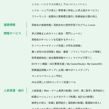
ミドル・ハイクラスの求人
アルバイト
パート
ミドル・シニアの求人
障害者に特化した求人紹介サービス
フリーランス・副業向け業務委託案件
医療福祉介護の求人
進路情報
高校生の進路情報
高校生向け探究学習プログラム Locus
情報サービス
求人情報まとめサイト
総合・専門ニュース
高校生のチャレンジを応援するサイト
ティーンマーケティング支援
大学生活情報
働く女性の生活情報
雑誌・書籍・ソフト
ウエディング情報
世界遺産検定
総合農業情報サイト
マイナビ子育て
ECサイト構築・D2C事業支援
My CareerStudy
My CareerID
医療施設情報メディア
お買い物サポートメディア
マンスリーマンション予約
AIを活用したSEOコンテンツ支援ツール
人材派遣・紹介
人材派遣
Web・ゲーム業界の転職
20代・第二新卒
新卒紹介
転職エージェント
エグゼクティブ転職
会計士の転職
税理士の求人・転職
顧問紹介
薬剤師の転職
看護師の求人
コメディカル求人
医師の転職・求人
保育士の求人