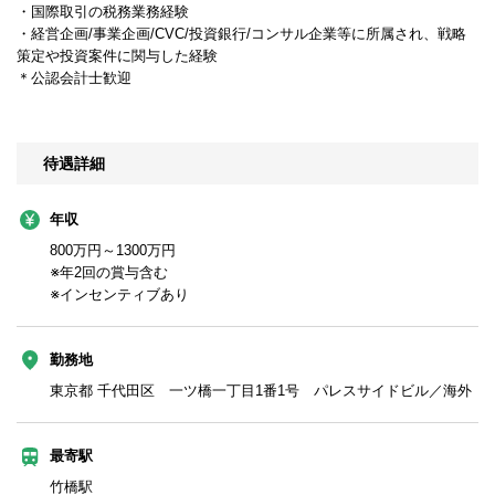
・国際取引の税務業務経験
・経営企画/事業企画/CVC/投資銀行/コンサル企業等に所属され、戦略
策定や投資案件に関与した経験
＊公認会計士歓迎
待遇詳細
年収
800万円～1300万円
※年2回の賞与含む
※インセンティブあり
勤務地
東京都 千代田区 一ツ橋一丁目1番1号 パレスサイドビル／海外
最寄駅
竹橋駅