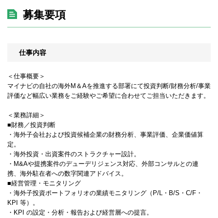
募集要項
仕事内容
＜仕事概要＞
マイナビの自社の海外M＆Aを推進する部署にて投資判断/財務分析/事業
評価など幅広い業務をご経験やご希望に合わせてご担当いただきます。
＜業務詳細＞
■財務／投資判断
・海外子会社および投資候補企業の財務分析、事業評価、企業価値算
定。
・海外投資・出資案件のストラクチャー設計。
・M&Aや提携案件のデューデリジェンス対応、外部コンサルとの連
携、海外駐在者への数字関連アドバイス。
■経営管理・モニタリング
・海外子投資ポートフォリオの業績モニタリング（P/L・B/S・C/F・
KPI 等）。
・KPI の設定・分析・報告および経営層への提言。