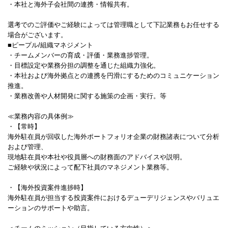
・本社と海外子会社間の連携・情報共有。
選考でのご評価やご経験によっては管理職として下記業務もお任せする
場合がございます。
■ピープル/組織マネジメント
・チームメンバーの育成・評価・業務進捗管理。
・目標設定や業務分担の調整を通じた組織力強化。
・本社および海外拠点との連携を円滑にするためのコミュニケーション
推進。
・業務改善や人材開発に関する施策の企画・実行。等
≪業務内容の具体例≫
・【常時】
海外駐在員が回収した海外ポートフォリオ企業の財務諸表について分析
および管理、
現地駐在員や本社や役員層への財務面のアドバイスや説明。
ご経験や状況によって配下社員のマネジメント業務等。
・【海外投資案件進捗時】
海外駐在員が担当する投資案件におけるデューデリジェンスやバリュエ
ーションのサポートや助言。