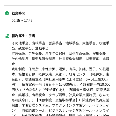
就業時間
09:15 ~ 17:45
福利厚生・手当
その他手当、出張手当、営業手当、地域手当、家族手当、役職手
当、残業手当、通勤手当
健康保険、労災保険、厚生年金保険、団体生命保険、雇用保険
その他制度、慶弔見舞金制度、社員持株会制度、財形貯蓄、退職
金
表彰制度、保養所（中軽井沢、湯沢、有馬、沖縄、逗子、箱根湯
本、箱根仙石原、軽井沢南、京都）、研修センター（軽井沢、南
葉山）、交通費支給（同社運用基準により支給／6ヶ月上限30万
円）、扶養家族手当（養育手当10,600円/人、介護補助手当10,000
円/人）＊合計3人まで/支給要件あり、配偶者出産休暇、医療見舞
金、結婚祝、出産祝金、クラブ活動、社員企業支援制度、なんで
も相談窓口、）【研修制度・資格取得手当】IT関連資格取得支援
制度、学習管理システム、プログラミング学習ツール（オンライ
ン）、時短読書ツール、ビジネスナレッジ学習ツール（オンライ
ン）、社内講師研修、社外講師研修、組織力向上施策（エンゲー