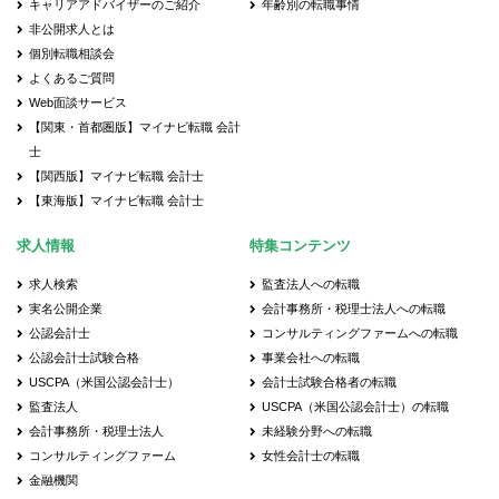
キャリアアドバイザーのご紹介
年齢別の転職事情
非公開求人とは
個別転職相談会
よくあるご質問
Web面談サービス
【関東・首都圏版】マイナビ転職 会計
士
【関西版】マイナビ転職 会計士
【東海版】マイナビ転職 会計士
求人情報
特集コンテンツ
求人検索
監査法人への転職
実名公開企業
会計事務所・税理士法人への転職
公認会計士
コンサルティングファームへの転職
公認会計士試験合格
事業会社への転職
USCPA（米国公認会計士）
会計士試験合格者の転職
監査法人
USCPA（米国公認会計士）の転職
会計事務所・税理士法人
未経験分野への転職
コンサルティングファーム
女性会計士の転職
金融機関