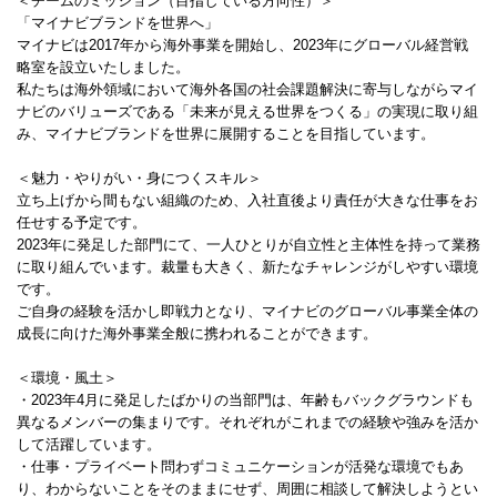
＜チームのミッション（目指している方向性）＞
「マイナビブランドを世界へ」
マイナビは2017年から海外事業を開始し、2023年にグローバル経営戦
略室を設立いたしました。
私たちは海外領域において海外各国の社会課題解決に寄与しながらマイ
ナビのバリューズである「未来が見える世界をつくる」の実現に取り組
み、マイナビブランドを世界に展開することを目指しています。
＜魅力・やりがい・身につくスキル＞
立ち上げから間もない組織のため、入社直後より責任が大きな仕事をお
任せする予定です。
2023年に発足した部門にて、一人ひとりが自立性と主体性を持って業務
に取り組んでいます。裁量も大きく、新たなチャレンジがしやすい環境
です。
ご自身の経験を活かし即戦力となり、マイナビのグローバル事業全体の
成長に向けた海外事業全般に携われることができます。
＜環境・風土＞
・2023年4月に発足したばかりの当部門は、年齢もバックグラウンドも
異なるメンバーの集まりです。それぞれがこれまでの経験や強みを活か
して活躍しています。
・仕事・プライベート問わずコミュニケーションが活発な環境でもあ
り、わからないことをそのままにせず、周囲に相談して解決しようとい