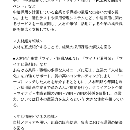
チ』『中途採用サポネット』『マイナビ独立』『FC&独立開業イ
ベント』など
中途採用を計画している企業と求職者の最適な出会いの場を提
供。また、適性テストや採用管理システムなど、中途採用に関わ
るサービスを一括展開し、人材の確保、活用による企業の成長戦
略を幅広く支援している。
＜人材紹介領域＞
人材を直接紹介することで、組織の採用課題の解決を図る
■人材紹介事業『マイナビ転職AGENT』『マイナビ看護師』『マ
イナビ薬剤師』など
あらゆる業界・職種の多様な人材ニーズに応え、企業の「人材強
化」を力強くサポート。質の高いコンサルティングにより、 「ニ
ーズにマッチした人材を紹介するとともに、人材戦略や年間を通
した採用計画立案まで踏み込んだ提案を行う。クライアント企業
－マイナビ－求職者間のWIN－WIN－WINの関係を目指し、企業
力、ひいては日本の産業力を支えるという 大きな使命を担ってい
る。
＜生活情報ビジネス領域＞
自社メディアを用い、組織の販売促進、集客における課題の解決
を図る