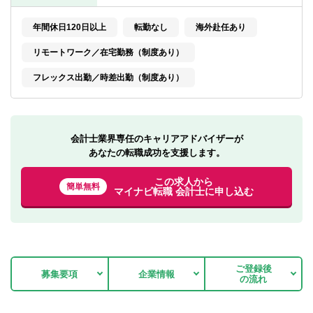
転職お役立ち情報
年間休日120日以上
転勤なし
海外赴任あり
ご利用ガイド
リモートワーク／在宅勤務（制度あり）
非公開求人とは？
フレックス出勤／時差出勤（制度あり）
サービス紹介
転職お役立ち情報
会計士業界専任のキャリアアドバイザーが
業界情報
あなたの転職成功を支援します。
求人情報
この求人から
簡単無料
マイナビ転職 会計士に申し込む
ご登録後
募集要項
企業情報
の流れ