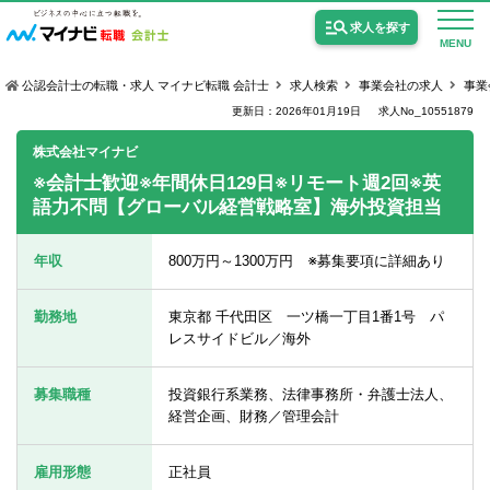
求人を探す
MENU
公認会計士の転職・求人 マイナビ転職 会計士
求人検索
事業会社の求人
事業
更新日：2026年01月19日
求人No_10551879
株式会社マイナビ
※会計士歓迎※年間休日129日※リモート週2回※英
語力不問【グローバル経営戦略室】海外投資担当
公認会計士の求人
監査法人の求人
年収
800万円～1300万円 ※募集要項に詳細あり
公認会計士試験合格向けの求人
勤務地
東京都 千代田区 一ツ橋一丁目1番1号 パ
USCPA（米国公認会計士）の求人
レスサイドビル／海外
募集職種
投資銀行系業務、法律事務所・弁護士法人、
女性会計士の転職
経営企画、財務／管理会計
個別転職相談会・セミナー
雇用形態
正社員