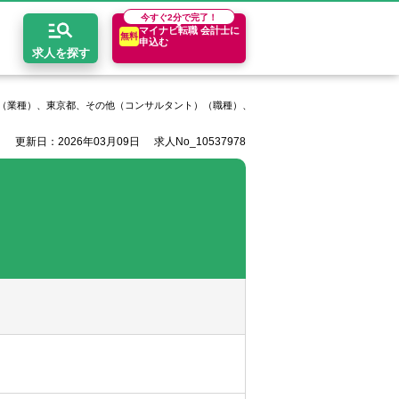
今すぐ
2分で完了！
マイナビ転職 会計士に
無料
申込む
求人を探す
（業種）、東京都、その他（コンサルタント）（職種）、年収600万円以上
株式会社イ
更新日：2026年03月09日
求人No_10537978
開求人とは？
ちコンテンツ
エリア別求人情報
セスマップ
コンサルティングファーム
関東・首都圏
年収診断
者の転職Q&A
会計事務所・税理士法人
関西
キャリア診断
イド
事業会社
東海