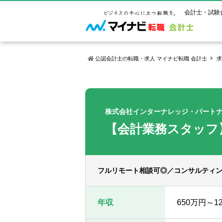
会計士・試験
公認会計士の転職・求人 マイナビ転職 会計士
求
マイナビ転
ご状況別
会計士試
保有資格
ご利用ガイ
年齢別転職
受験資格・
公認会計士
株式会社インターナレッジ・パート
よくあるご
はじめての
試験科目一
公認会計士
【会計業務スタッフ
サービス紹介
転職お役立ち情報
業界情報
ご利用の流
2回目以降
試験合格後
USCPA（
求人情報
フルリモート相談可◎／コンサルティ
年収
650万円～