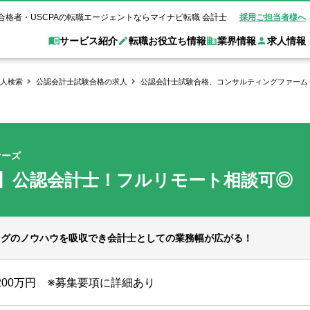
合格者・USCPAの転職エージェントならマイナビ転職 会計士
採用ご担当者様へ
サービス紹介
転職お役立ち情報
業界情報
求人情報
人検索
公認会計士試験合格の求人
公認会計士試験合格、コンサルティングファーム
職 会計士とは？
Web面談サービス
非公
転職ガイド
験情報
別求人情報
業界別求人情報
業界トピックス
転職活動お役立
ド
個別転職相談会・セミナー
アク
ポイント
申し込み手順
女性会計士の転職
監査法人
業界情報の記事一覧
転職お役立ち情報
金融機関
ナーズ
質問
キャリアアドバイザーのご紹介
転職の方へ
覧
試験合格
USCPAの転職
会計士が活躍できる転職先
会計士・試験合格
】公認会計士！フルリモート相談可◎
会計事務所・税理士法人
事業会社
れ
転職成功事例
の転職の方へ
の流れ
米国公認会計士）
未経験分野への転職
監査法人
WEB面接完全ガ
コンサルティングファー
ングのノウハウを吸収でき会計士としての業務幅が広がる！
ム
1200万円 ※募集要項に詳細あり