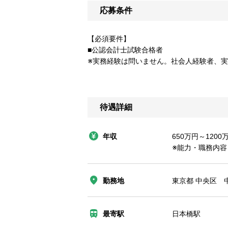
応募条件
【必須要件】
■公認会計士試験合格者
※実務経験は問いません。社会人経験者、
待遇詳細
年収
650万円～1200
※能力・職務内
勤務地
東京都 中央区 
最寄駅
日本橋駅