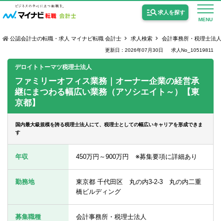
求人を探す
MENU
公認会計士の転職・求人 マイナビ転職 会計士
求人検索
会計事務所・税理士法
更新日：2026年07月30日
求人No_10519811
デロイトトーマツ税理士法人
ファミリーオフィス業務｜オーナー企業の経営承
継にまつわる幅広い業務（アソシエイト～）【東
公認会計士の求人
京都】
監査法人の求人
国内最大級規模を誇る税理士法人にて、税理士としての幅広いキャリアを形成できま
公認会計士試験合格向けの求人
す
USCPA（米国公認会計士）の求人
年収
450万円～900万円 ※募集要項に詳細あり
勤務地
東京都 千代田区 丸の内3-2-3 丸の内二重
女性会計士の転職
橋ビルディング
個別転職相談会・セミナー
募集職種
会計事務所・税理士法人