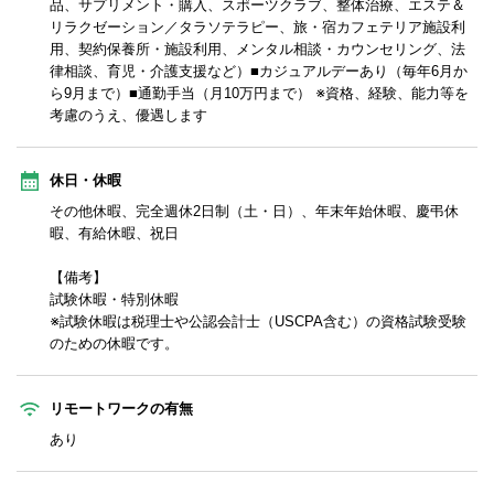
品、サプリメント・購入、スポーツクラブ、整体治療、エステ＆
リラクゼーション／タラソテラピー、旅・宿カフェテリア施設利
用、契約保養所・施設利用、メンタル相談・カウンセリング、法
律相談、育児・介護支援など）■カジュアルデーあり（毎年6月か
ら9月まで）■通勤手当（月10万円まで） ※資格、経験、能力等を
考慮のうえ、優遇します
休日・休暇
その他休暇、完全週休2日制（土・日）、年末年始休暇、慶弔休
暇、有給休暇、祝日
【備考】
試験休暇・特別休暇
※試験休暇は税理士や公認会計士（USCPA含む）の資格試験受験
のための休暇です。
リモートワークの有無
あり