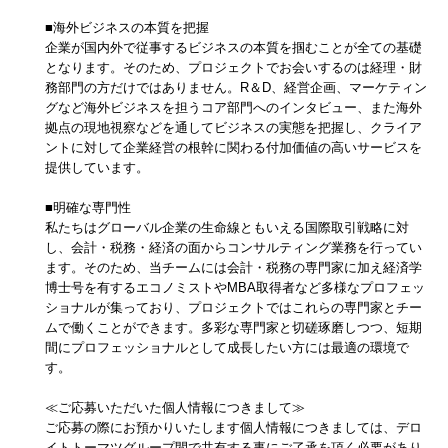
■海外ビジネスの本質を把握
企業が国内外で従事するビジネスの本質を掴むことが全ての基礎
となります。そのため、プロジェクトでお会いするのは経理・財
務部門の方だけではありません。R＆D、経営企画、マーケティン
グなど海外ビジネスを担うコア部門へのインタビュー、また海外
拠点の現地視察などを通してビジネスの実態を把握し、クライア
ントに対して企業経営の根幹に関わる付加価値の高いサービスを
提供しています。
■明確な専門性
私たちはグローバル企業の生命線ともいえる国際取引戦略に対
し、会計・税務・経済の面からコンサルティング業務を行ってい
ます。そのため、当チームには会計・税務の専門家に加え経済学
博士号を有するエコノミストやMBA取得者など多様なプロフェッ
ショナルが集っており、プロジェクトではこれらの専門家とチー
ムで働くことができます。多彩な専門家と切磋琢磨しつつ、短期
間にプロフェッショナルとして成長したい方には最適の環境で
す。
≪ご応募いただいた個人情報につきまして≫
ご応募の際にお預かりいたします個人情報につきましては、デロ
イトトーマツグループ間で共有する事にご了承を頂く必要があり