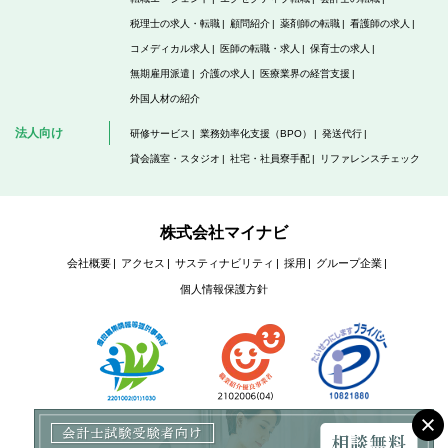
税理士の求人・転職
顧問紹介
薬剤師の転職
看護師の求人
コメディカル求人
医師の転職・求人
保育士の求人
無期雇用派遣
介護の求人
医療業界の経営支援
外国人材の紹介
法人向け
研修サービス
業務効率化支援（BPO）
発送代行
貸会議室・スタジオ
社宅・社員寮手配
リファレンスチェック
株式会社マイナビ
会社概要
アクセス
サスティナビリティ
採用
グループ企業
個人情報保護方針