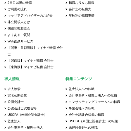
2回目以降の転職
転職お役立ち情報
ご利用の流れ
会計士の転職先
キャリアアドバイザーのご紹介
年齢別の転職事情
非公開求人とは
個別転職相談会
よくあるご質問
Web面談サービス
【関東・首都圏版】マイナビ転職 会計
士
【関西版】マイナビ転職 会計士
【東海版】マイナビ転職 会計士
求人情報
特集コンテンツ
求人検索
監査法人への転職
実名公開企業
会計事務所・税理士法人への転職
公認会計士
コンサルティングファームへの転職
公認会計士試験合格
事業会社への転職
USCPA（米国公認会計士）
会計士試験合格者の転職
監査法人
USCPA（米国公認会計士）の転職
会計事務所・税理士法人
未経験分野への転職