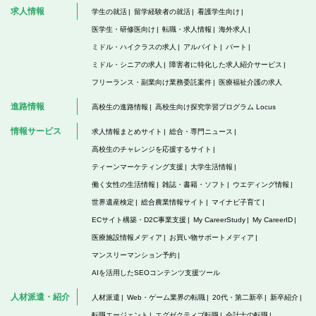
求人情報
学生の就活
留学経験者の就活
看護学生向け
医学生・研修医向け
転職・求人情報
海外求人
ミドル・ハイクラスの求人
アルバイト
パート
ミドル・シニアの求人
障害者に特化した求人紹介サービス
フリーランス・副業向け業務委託案件
医療福祉介護の求人
進路情報
高校生の進路情報
高校生向け探究学習プログラム Locus
情報サービス
求人情報まとめサイト
総合・専門ニュース
高校生のチャレンジを応援するサイト
ティーンマーケティング支援
大学生活情報
働く女性の生活情報
雑誌・書籍・ソフト
ウエディング情報
世界遺産検定
総合農業情報サイト
マイナビ子育て
ECサイト構築・D2C事業支援
My CareerStudy
My CareerID
医療施設情報メディア
お買い物サポートメディア
マンスリーマンション予約
AIを活用したSEOコンテンツ支援ツール
人材派遣・紹介
人材派遣
Web・ゲーム業界の転職
20代・第二新卒
新卒紹介
転職エージェント
エグゼクティブ転職
会計士の転職