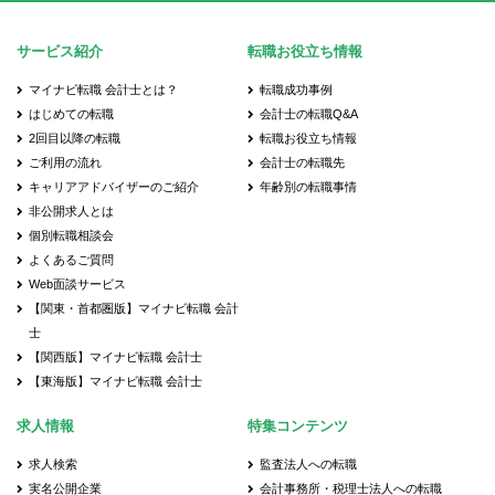
サービス紹介
転職お役立ち情報
マイナビ転職 会計士とは？
転職成功事例
はじめての転職
会計士の転職Q&A
2回目以降の転職
転職お役立ち情報
ご利用の流れ
会計士の転職先
キャリアアドバイザーのご紹介
年齢別の転職事情
非公開求人とは
個別転職相談会
よくあるご質問
Web面談サービス
【関東・首都圏版】マイナビ転職 会計
士
【関西版】マイナビ転職 会計士
【東海版】マイナビ転職 会計士
求人情報
特集コンテンツ
求人検索
監査法人への転職
実名公開企業
会計事務所・税理士法人への転職