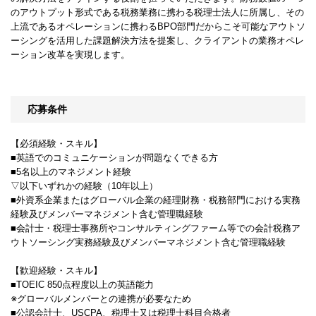
のアウトプット形式である税務業務に携わる税理士法人に所属し、その
上流であるオペレーションに携わるBPO部門だからこそ可能なアウトソ
ーシングを活用した課題解決方法を提案し、クライアントの業務オペレ
ーション改革を実現します。
応募条件
【必須経験・スキル】
■英語でのコミュニケーションが問題なくできる方
■5名以上のマネジメント経験
▽以下いずれかの経験（10年以上）
■外資系企業またはグローバル企業の経理財務・税務部門における実務
経験及びメンバーマネジメント含む管理職経験
■会計士・税理士事務所やコンサルティングファーム等での会計税務ア
ウトソーシング実務経験及びメンバーマネジメント含む管理職経験
【歓迎経験・スキル】
■TOEIC 850点程度以上の英語能力
※グローバルメンバーとの連携が必要なため
■公認会計士、USCPA、税理士又は税理士科目合格者