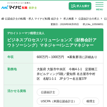
求人を探す
MENU
公認会計士の転職・求人 マイナビ転職 会計士
求人検索
公認会計士の求人
公
更新日：2026年08月05日
求人No_10509851
デロイトトーマツ税理士法人
ビジネスプロセスソリューションズ（財務会計ア
ウトソーシング）マネジャー/シニアマネジャー
公認会計士の求人
監査法人の求人
年収
600万円～1000万円 ※募集要項に詳細あり
公認会計士試験合格向けの求人
勤務地
大阪府 大阪市中央区 今橋4-1-1 淀屋橋三
USCPA（米国公認会計士）の求人
井ビルディング5階／愛知県 名古屋市中村
区 名駅1-1-1 JPタワー名古屋37F
女性会計士の転職
活かせる資格
公認会計士
個別転職相談会・セミナー
USCPA（米国公認会計士）
税理士