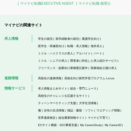
マイナビ転職EXECUTIVE AGENT
マイナビ転職 税理士
マイナビの関連サイト
求人情報
学生の就活
留学経験者の就活
看護学生向け
医学生・研修医向け
転職・求人情報
海外求人
ミドル・ハイクラスの求人
アルバイト
パート
ミドル・シニアの求人
障害者に特化した求人紹介サービス
フリーランス・副業向け業務委託案件
医療福祉介護の求人
進路情報
高校生の進路情報
高校生向け探究学習プログラム Locus
情報サービス
求人情報まとめサイト
総合・専門ニュース
高校生のチャレンジを応援するサイト
ティーンマーケティング支援
大学生活情報
働く女性の生活情報
雑誌・書籍・ソフト
ウエディング情報
世界遺産検定
総合農業情報サイト
マイナビ子育て
ECサイト構築・D2C事業支援
My CareerStudy
My CareerID