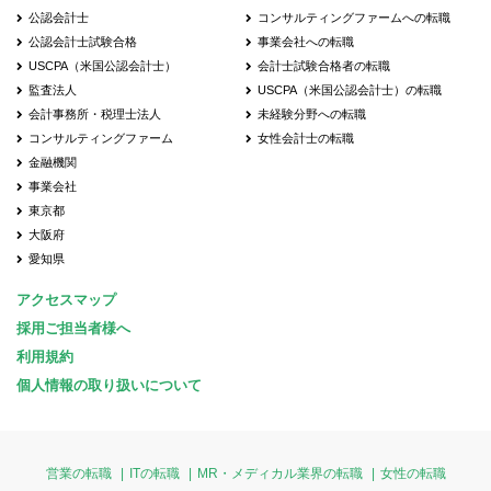
公認会計士
コンサルティングファームへの転職
公認会計士試験合格
事業会社への転職
USCPA（米国公認会計士）
会計士試験合格者の転職
監査法人
USCPA（米国公認会計士）の転職
会計事務所・税理士法人
未経験分野への転職
コンサルティングファーム
女性会計士の転職
金融機関
事業会社
東京都
大阪府
愛知県
アクセスマップ
採用ご担当者様へ
利用規約
個人情報の取り扱いについて
営業の転職
ITの転職
MR・メディカル業界の転職
女性の転職