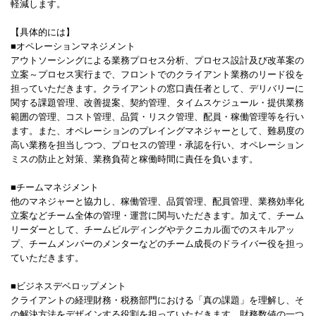
軽減します。
【具体的には】
■オペレーションマネジメント
アウトソーシングによる業務プロセス分析、プロセス設計及び改革案の
立案～プロセス実行まで、フロントでのクライアント業務のリード役を
担っていただきます。クライアントの窓口責任者として、デリバリーに
関する課題管理、改善提案、契約管理、タイムスケジュール・提供業務
範囲の管理、コスト管理、品質・リスク管理、配員・稼働管理等を行い
ます。また、オペレーションのプレイングマネジャーとして、難易度の
高い業務を担当しつつ、プロセスの管理・承認を行い、オペレーション
ミスの防止と対策、業務負荷と稼働時間に責任を負います。
■チームマネジメント
他のマネジャーと協力し、稼働管理、品質管理、配員管理、業務効率化
立案などチーム全体の管理・運営に関与いただきます。加えて、チーム
リーダーとして、チームビルディングやテクニカル面でのスキルアッ
プ、チームメンバーのメンターなどのチーム成長のドライバー役を担っ
ていただきます。
■ビジネスデベロップメント
クライアントの経理財務・税務部門における「真の課題」を理解し、そ
の解決方法をデザインする役割を担っていただきます。財務数値の一つ