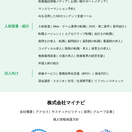
医療施設情報メディア
お買い物サポートメディア
マンスリーマンション予約
AIを活用したSEOコンテンツ支援ツール
人材派遣・紹介
人材派遣
Web・ゲーム業界の転職
20代・第二新卒
新卒紹介
転職エージェント
エグゼクティブ転職
会計士の転職
税理士の求人・転職
顧問紹介
薬剤師の転職
看護師の求人
コメディカル求人
医師の転職・求人
保育士の求人
無期雇用派遣
介護の求人
医療業界の経営支援
外国人材の紹介
法人向け
研修サービス
業務効率化支援（BPO）
発送代行
貸会議室・スタジオ
社宅・社員寮手配
リファレンスチェック
株式会社マイナビ
会社概要
アクセス
サスティナビリティ
採用
グループ企業
個人情報保護方針