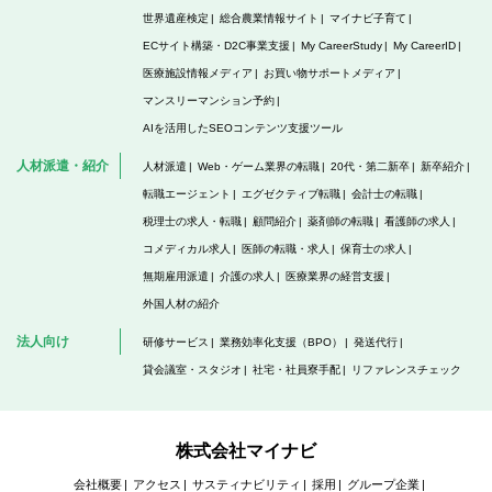
世界遺産検定
総合農業情報サイト
マイナビ子育て
ECサイト構築・D2C事業支援
My CareerStudy
My CareerID
医療施設情報メディア
お買い物サポートメディア
マンスリーマンション予約
AIを活用したSEOコンテンツ支援ツール
人材派遣・紹介
人材派遣
Web・ゲーム業界の転職
20代・第二新卒
新卒紹介
転職エージェント
エグゼクティブ転職
会計士の転職
税理士の求人・転職
顧問紹介
薬剤師の転職
看護師の求人
コメディカル求人
医師の転職・求人
保育士の求人
無期雇用派遣
介護の求人
医療業界の経営支援
外国人材の紹介
法人向け
研修サービス
業務効率化支援（BPO）
発送代行
貸会議室・スタジオ
社宅・社員寮手配
リファレンスチェック
株式会社マイナビ
会社概要
アクセス
サスティナビリティ
採用
グループ企業