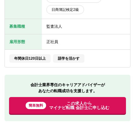
転職お役立ち情報
日商簿記検定2級
ご利用ガイド
募集職種
監査法人
非公開求人とは？
サービス紹介
雇用形態
正社員
転職お役立ち情報
年間休日120日以上
語学を活かす
業界情報
求人情報
会計士業界専任のキャリアアドバイザーが
あなたの転職成功を支援します。
この求人から
簡単無料
マイナビ転職 会計士に申し込む