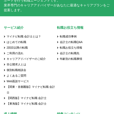
ポートを行う転職エージェントです。
業界専門のキャリアアドバイザーがあなたに最適なキャリアプランをご
提案します。
サービス紹介
転職お役立ち情報
マイナビ転職 会計士とは？
転職成功事例
はじめての転職
会計士の転職Q&A
2回目以降の転職
転職お役立ち情報
ご利用の流れ
会計士の転職先
キャリアアドバイザーのご紹介
年齢別の転職事情
非公開求人とは
個別転職相談会
よくあるご質問
Web面談サービス
【関東・首都圏版】マイナビ転職 会計
士
【関西版】マイナビ転職 会計士
【東海版】マイナビ転職 会計士
求人情報
特集コンテンツ