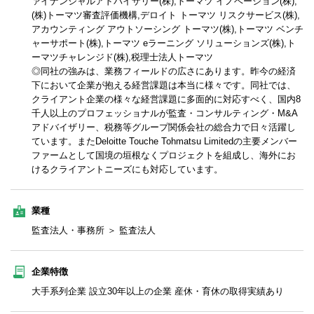
ァイナンシャルアドバイザリー(株),トーマツ イノベーション(株),
(株)トーマツ審査評価機構,デロイト トーマツ リスクサービス(株),
アカウンティング アウトソーシング トーマツ(株),トーマツ ベンチ
ャーサポート(株),トーマツ eラーニング ソリューションズ(株),ト
ーマツチャレンジド(株),税理士法人トーマツ
◎同社の強みは、業務フィールドの広さにあります。昨今の経済
下において企業が抱える経営課題は本当に様々です。同社では、
クライアント企業の様々な経営課題に多面的に対応すべく、国内8
千人以上のプロフェッショナルが監査・コンサルティング・M&A
アドバイザリー、税務等グループ関係会社の総合力で日々活躍し
ています。またDeloitte Touche Tohmatsu Limitedの主要メンバー
ファームとして国境の垣根なくプロジェクトを組成し、海外にお
けるクライアントニーズにも対応しています。
業種
監査法人・事務所 ＞ 監査法人
企業特徴
大手系列企業 設立30年以上の企業 産休・育休の取得実績あり