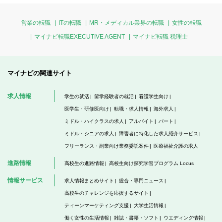
営業の転職
ITの転職
MR・メディカル業界の転職
女性の転職
マイナビ転職EXECUTIVE AGENT
マイナビ転職 税理士
マイナビの関連サイト
求人情報
学生の就活
留学経験者の就活
看護学生向け
医学生・研修医向け
転職・求人情報
海外求人
ミドル・ハイクラスの求人
アルバイト
パート
ミドル・シニアの求人
障害者に特化した求人紹介サービス
フリーランス・副業向け業務委託案件
医療福祉介護の求人
進路情報
高校生の進路情報
高校生向け探究学習プログラム Locus
情報サービス
求人情報まとめサイト
総合・専門ニュース
高校生のチャレンジを応援するサイト
ティーンマーケティング支援
大学生活情報
働く女性の生活情報
雑誌・書籍・ソフト
ウエディング情報