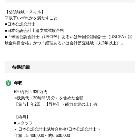
【必須経験・スキル】
▽以下いずれかを満たすこと
■日本公認会計士
■日本公認会計士論文式試験合格
■「米国公認会計士（USCPA）あるいは米国公認会計士（USCPA）試
験全科目合格」かつ「経理あるいは会計監査経験（丸2年以上）」
待遇詳細
年収
620万円～930万円
※残業代（30時間/月分）を含めた金額
【賞与】年2回 【昇格】（能力査定の上）有
【給与】
■スタッフ
＜日本公認会計士試験合格者/日本公認会計士＞
年額：5,408,000～約6,600,000