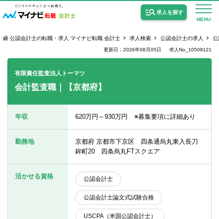
求人を探す
MENU
公認会計士の転職・求人 マイナビ転職 会計士
求人検索
公認会計士の求人
公
更新日：2026年08月05日
求人No_10509121
有限責任監査法人トーマツ
会計監査職｜【京都府】
公認会計士の求人
監査法人の求人
年収
620万円～930万円 ※募集要項に詳細あり
公認会計士試験合格向けの求人
勤務地
京都府 京都市下京区 四条通烏丸東入長刀
USCPA（米国公認会計士）の求人
鉾町20 四条烏丸FTスクエア
活かせる資格
公認会計士
女性会計士の転職
公認会計士論文式試験合格
個別転職相談会・セミナー
USCPA（米国公認会計士）