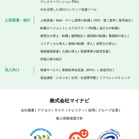
マンスリーマンション予約
AIを活用したSEOコンテンツ支援ツール
人材派遣・紹介
人材派遣
Web・ゲーム業界の転職
20代・第二新卒
新卒紹介
転職エージェント
エグゼクティブ転職
会計士の転職
税理士の求人・転職
顧問紹介
薬剤師の転職
看護師の求人
コメディカル求人
医師の転職・求人
保育士の求人
無期雇用派遣
介護の求人
医療業界の経営支援
外国人材の紹介
法人向け
研修サービス
業務効率化支援（BPO）
発送代行
貸会議室・スタジオ
社宅・社員寮手配
リファレンスチェック
株式会社マイナビ
会社概要
アクセス
サスティナビリティ
採用
グループ企業
個人情報保護方針