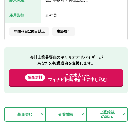
募集職種
会計事務所・税理士法人
転職お役立ち情報
雇用形態
正社員
ご利用ガイド
非公開求人とは？
年間休日120日以上
未経験可
サービス紹介
転職お役立ち情報
会計士業界専任のキャリアアドバイザーが
あなたの転職成功を支援します。
業界情報
この求人から
求人情報
簡単無料
マイナビ転職 会計士に申し込む
ご登録後
募集要項
企業情報
の流れ