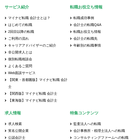
サービス紹介
転職お役立ち情報
マイナビ転職 会計士とは？
転職成功事例
はじめての転職
会計士の転職Q&A
2回目以降の転職
転職お役立ち情報
ご利用の流れ
会計士の転職先
キャリアアドバイザーのご紹介
年齢別の転職事情
非公開求人とは
個別転職相談会
よくあるご質問
Web面談サービス
【関東・首都圏版】マイナビ転職 会計
士
【関西版】マイナビ転職 会計士
【東海版】マイナビ転職 会計士
求人情報
特集コンテンツ
求人検索
監査法人への転職
実名公開企業
会計事務所・税理士法人への転職
公認会計士
コンサルティングファームへの転職