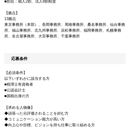
■割合：個人2割、法人8割程度
【拠点】
13拠点
東京事務所（本部）、長岡事務所、周南事務所、桑名事務所、仙台事務
所、福山事務所、北九州事務所、浜松事務所、福岡事務所、札幌事務
所、名古屋事務所、大宮事務所、千葉事務所
応募条件
【必須条件】
以下いずれかに該当する方
■税理士有資格者
■公認会計士
■国税出身の方
【求める人物像】
◆頑張った分評価されることを好む方
◆コミュニケーション能力が高い方
◆向上心や目標、ビジョンを持ち仕事に取り組める方