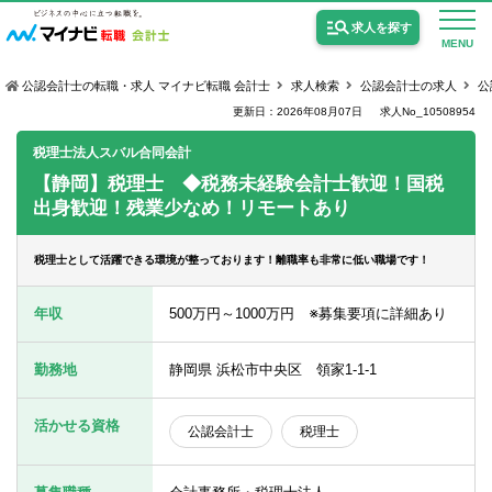
求人を探す
MENU
公認会計士の転職・求人 マイナビ転職 会計士
求人検索
公認会計士の求人
公
更新日：2026年08月07日
求人No_10508954
税理士法人スバル合同会計
【静岡】税理士 ◆税務未経験会計士歓迎！国税
出身歓迎！残業少なめ！リモートあり
公認会計士の求人
監査法人の求人
税理士として活躍できる環境が整っております！離職率も非常に低い職場です！
公認会計士試験合格向けの求人
年収
500万円～1000万円 ※募集要項に詳細あり
USCPA（米国公認会計士）の求人
勤務地
静岡県 浜松市中央区 領家1-1-1
女性会計士の転職
活かせる資格
公認会計士
税理士
個別転職相談会・セミナー