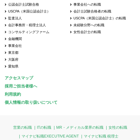
公認会計士試験合格
事業会社への転職
USCPA（米国公認会計士）
会計士試験合格者の転職
監査法人
USCPA（米国公認会計士）の転職
会計事務所・税理士法人
未経験分野への転職
コンサルティングファーム
女性会計士の転職
金融機関
事業会社
東京都
大阪府
愛知県
アクセスマップ
採用ご担当者様へ
利用規約
個人情報の取り扱いについて
営業の転職
ITの転職
MR・メディカル業界の転職
女性の転職
マイナビ転職EXECUTIVE AGENT
マイナビ転職 税理士