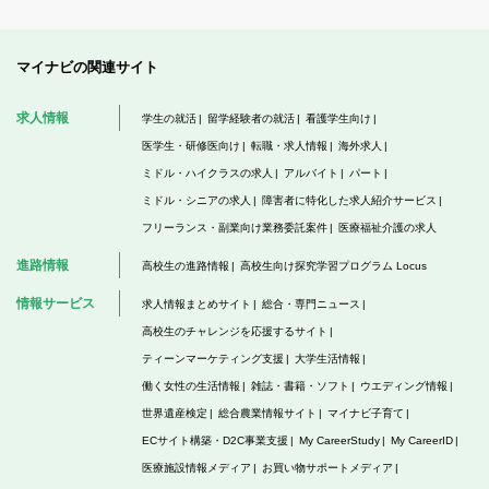
マイナビの関連サイト
求人情報
学生の就活
留学経験者の就活
看護学生向け
医学生・研修医向け
転職・求人情報
海外求人
ミドル・ハイクラスの求人
アルバイト
パート
ミドル・シニアの求人
障害者に特化した求人紹介サービス
フリーランス・副業向け業務委託案件
医療福祉介護の求人
進路情報
高校生の進路情報
高校生向け探究学習プログラム Locus
情報サービス
求人情報まとめサイト
総合・専門ニュース
高校生のチャレンジを応援するサイト
ティーンマーケティング支援
大学生活情報
働く女性の生活情報
雑誌・書籍・ソフト
ウエディング情報
世界遺産検定
総合農業情報サイト
マイナビ子育て
ECサイト構築・D2C事業支援
My CareerStudy
My CareerID
医療施設情報メディア
お買い物サポートメディア