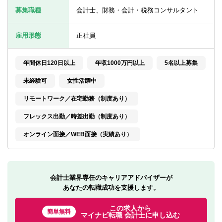
転職お役立ち情報
募集職種
会計士、財務・会計・税務コンサルタント
ご利用ガイド
雇用形態
正社員
非公開求人とは？
年間休日120日以上
年収1000万円以上
5名以上募集
サービス紹介
未経験可
女性活躍中
転職お役立ち情報
リモートワーク／在宅勤務（制度あり）
業界情報
フレックス出勤／時差出勤（制度あり）
求人情報
オンライン面接／WEB面接（実績あり）
会計士業界専任のキャリアアドバイザーが
あなたの転職成功を支援します。
この求人から
簡単無料
マイナビ転職 会計士に申し込む