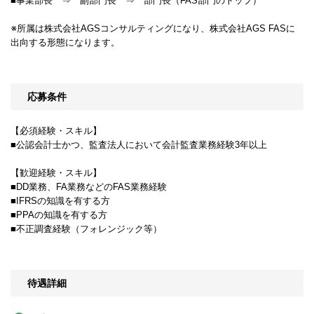
■事業部長 ⇒ 副部門長 ⇒ 部門長（FAS部門のトップ）
※所属は株式会社AGSコンサルティングになり、株式会社AGS FASに
出向する形態になります。
応募条件
【必須経験・スキル】
■公認会計士かつ、監査法人において会計監査業務経験3年以上
【歓迎経験・スキル】
■DD業務、FA業務などのFAS業務経験
■IFRSの知識を有する方
■PPAの知識を有する方
■不正調査経験（フォレンジック等）
待遇詳細