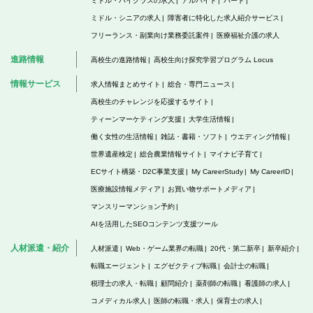
ミドル・ハイクラスの求人
アルバイト
パート
ミドル・シニアの求人
障害者に特化した求人紹介サービス
フリーランス・副業向け業務委託案件
医療福祉介護の求人
進路情報
高校生の進路情報
高校生向け探究学習プログラム Locus
情報サービス
求人情報まとめサイト
総合・専門ニュース
高校生のチャレンジを応援するサイト
ティーンマーケティング支援
大学生活情報
働く女性の生活情報
雑誌・書籍・ソフト
ウエディング情報
世界遺産検定
総合農業情報サイト
マイナビ子育て
ECサイト構築・D2C事業支援
My CareerStudy
My CareerID
医療施設情報メディア
お買い物サポートメディア
マンスリーマンション予約
AIを活用したSEOコンテンツ支援ツール
人材派遣・紹介
人材派遣
Web・ゲーム業界の転職
20代・第二新卒
新卒紹介
転職エージェント
エグゼクティブ転職
会計士の転職
税理士の求人・転職
顧問紹介
薬剤師の転職
看護師の求人
コメディカル求人
医師の転職・求人
保育士の求人