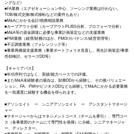
ングなど）
■FA業務（エグゼキューション中心、ソーシング業務は行わない。
TOB/株式交換/株式移転などの案件もあり）
■M&Aにかかる会計/税務相談業務
■カーブアウト分析（カーブアウトPL/BS分析、プロフォーマ分析）
■M&A等の資金調達に必要な事業計画策定などの支援業務
■PMI業務（経理/財務のほか、PMO/ガバナンス/経営管理等）
■不正調査業務（フォレンジック等）
■事業再構築支援業務（事業ポートフォリオ見直し、再生計画策定/事業
売却検討、セラーズDD等）
【キャリアパス】
■年功序列ではなく、実績/能力ベースでの評価。
■またM&A未経験者の場合は、財務DDから経験し、その後バリュエー
ション、FA、PMIやビジネスDDなども経験してM&Aにかかる必要業務
を一気通貫に経験する機会を得られます。
■アソシエイト ⇒ シニアアソシエイト ⇒ アシスタントマネージ
ャー
■マネージャーからはマネジメントコース（チームを牽引）、専門コー
ス（各事業部のチームにて専門性を発揮）に分岐。シニアマネージャ
ー、ディレクター。