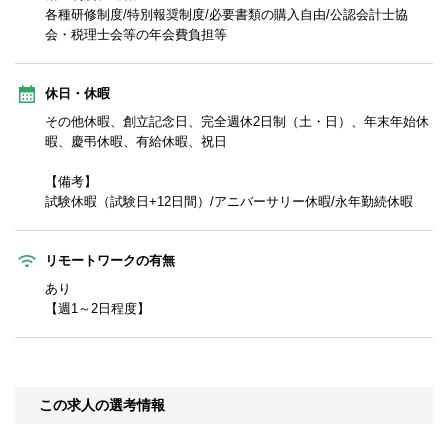
各種研修制度/特別報奨制度/必要書類の購入自由/公認会計士協
会・税理士会等の年会費負担等
休日・休暇
その他休暇、創立記念日、完全週休2日制（土・日）、年末年始休
暇、慶弔休暇、有給休暇、祝日
【備考】
試験休暇（試験日+12日間）/アニバーサリー休暇/永年勤続休暇
リモートワークの有無
あり
【週1～2日程度】
この求人の選考情報