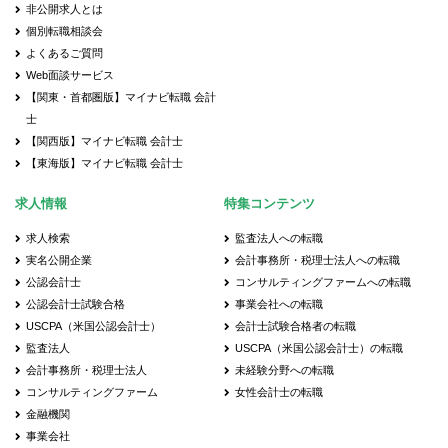
非公開求人とは
個別転職相談会
よくあるご質問
Web面談サービス
【関東・首都圏版】マイナビ転職 会計
士
【関西版】マイナビ転職 会計士
【東海版】マイナビ転職 会計士
求人情報
特集コンテンツ
求人検索
監査法人への転職
実名公開企業
会計事務所・税理士法人への転職
公認会計士
コンサルティングファームへの転職
公認会計士試験合格
事業会社への転職
USCPA（米国公認会計士）
会計士試験合格者の転職
監査法人
USCPA（米国公認会計士）の転職
会計事務所・税理士法人
未経験分野への転職
コンサルティングファーム
女性会計士の転職
金融機関
事業会社