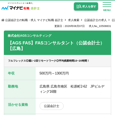
求人を探す
MENU
公認会計士の転職・求人 マイナビ転職 会計士
求人検索
公認会計士の求人
公
更新日：2026年08月07日
求人No_10508831
株式会社AGSコンサルティング
【AGS FAS】FASコンサルタント（公認会計士）
【広島】
公認会計士の求人
監査法人の求人
フルフレックス◎週1~2回リモートワーク◎平均残業時間10~20時間！
公認会計士試験合格向けの求人
年収
500万円～1300万円
USCPA（米国公認会計士）の求人
勤務地
広島県 広島市南区 松原町2-62 JPビルデ
ィング16階
女性会計士の転職
活かせる資格
公認会計士
個別転職相談会・セミナー