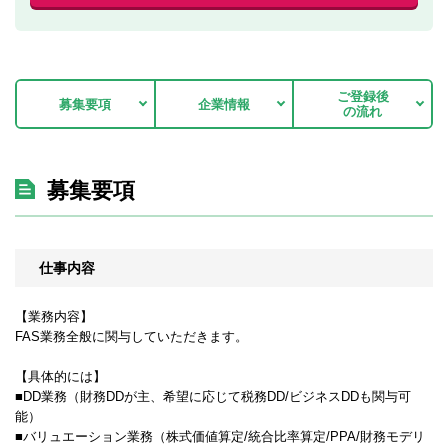
ご登録後
募集要項
企業情報
の流れ
募集要項
仕事内容
【業務内容】
FAS業務全般に関与していただきます。
【具体的には】
■DD業務（財務DDが主、希望に応じて税務DD/ビジネスDDも関与可
能）
■バリュエーション業務（株式価値算定/統合比率算定/PPA/財務モデリ