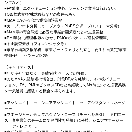
ングなど）
■FA業務（エグゼキューション中心、ソーシング業務は行わない。
TOB/株式交換/株式移転などの案件もあり）
■M&Aにかかる会計/税務相談業務
■カーブアウト分析（カーブアウトPL/BS分析、プロフォーマ分析）
■M&A等の資金調達に必要な事業計画策定などの支援業務
■PMI業務（経理/財務のほか、PMO/ガバナンス/経営管理等）
■不正調査業務（フォレンジック等）
■事業再構築支援業務（事業ポートフォリオ見直し、再生計画策定/事業
売却検討、セラーズDD等）
【キャリアパス】
■年功序列ではなく、実績/能力ベースでの評価。
■またM&A未経験者の場合は、財務DDから経験し、その後バリュエー
ション、FA、PMIやビジネスDDなども経験してM&Aにかかる必要業務
を一気通貫に経験する機会を得られます。
■アソシエイト ⇒ シニアアソシエイト ⇒ アシスタントマネージ
ャー
■マネージャーからはマネジメントコース（チームを牽引）、専門コー
ス（各事業部のチームにて専門性を発揮）に分岐。シニアマネージャ
ー、ディレクター。