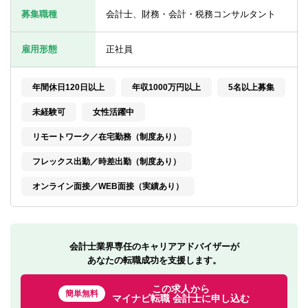
転職お役立ち情報
募集職種
会計士、財務・会計・税務コンサルタント
ご利用ガイド
雇用形態
正社員
非公開求人とは？
年間休日120日以上
年収1000万円以上
5名以上募集
サービス紹介
未経験可
女性活躍中
転職お役立ち情報
リモートワーク／在宅勤務（制度あり）
業界情報
フレックス出勤／時差出勤（制度あり）
求人情報
オンライン面接／WEB面接（実績あり）
会計士業界専任のキャリアアドバイザーが
あなたの転職成功を支援します。
この求人から
簡単無料
マイナビ転職 会計士に申し込む