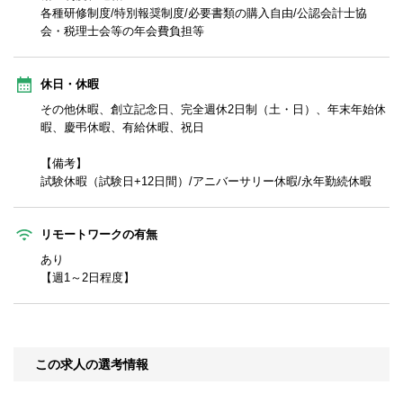
各種研修制度/特別報奨制度/必要書類の購入自由/公認会計士協
会・税理士会等の年会費負担等
休日・休暇
その他休暇、創立記念日、完全週休2日制（土・日）、年末年始休
暇、慶弔休暇、有給休暇、祝日
【備考】
試験休暇（試験日+12日間）/アニバーサリー休暇/永年勤続休暇
リモートワークの有無
あり
【週1～2日程度】
この求人の選考情報