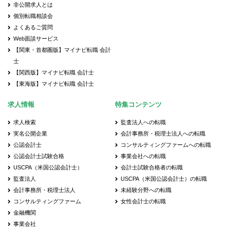
非公開求人とは
個別転職相談会
よくあるご質問
Web面談サービス
【関東・首都圏版】マイナビ転職 会計
士
【関西版】マイナビ転職 会計士
【東海版】マイナビ転職 会計士
求人情報
特集コンテンツ
求人検索
監査法人への転職
実名公開企業
会計事務所・税理士法人への転職
公認会計士
コンサルティングファームへの転職
公認会計士試験合格
事業会社への転職
USCPA（米国公認会計士）
会計士試験合格者の転職
監査法人
USCPA（米国公認会計士）の転職
会計事務所・税理士法人
未経験分野への転職
コンサルティングファーム
女性会計士の転職
金融機関
事業会社