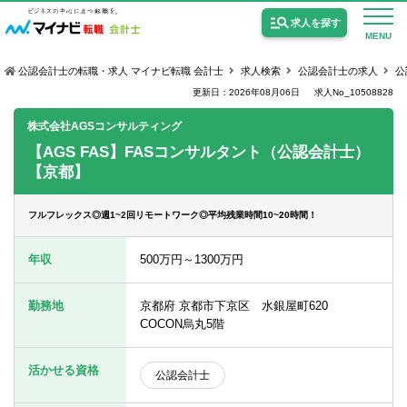
求人を探す
MENU
公認会計士の転職・求人 マイナビ転職 会計士
求人検索
公認会計士の求人
公
更新日：2026年08月06日
求人No_10508828
株式会社AGSコンサルティング
【AGS FAS】FASコンサルタント（公認会計士）
【京都】
公認会計士の求人
監査法人の求人
フルフレックス◎週1~2回リモートワーク◎平均残業時間10~20時間！
公認会計士試験合格向けの求人
年収
500万円～1300万円
USCPA（米国公認会計士）の求人
勤務地
京都府 京都市下京区 水銀屋町620
COCON烏丸5階
女性会計士の転職
活かせる資格
公認会計士
個別転職相談会・セミナー