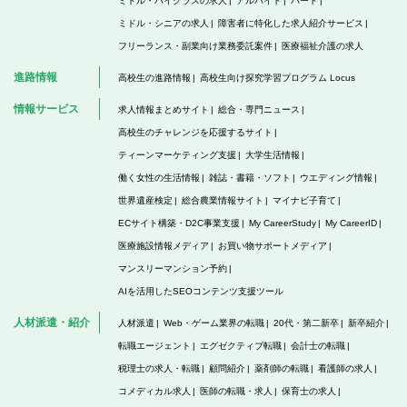
ミドル・ハイクラスの求人
アルバイト
パート
ミドル・シニアの求人
障害者に特化した求人紹介サービス
フリーランス・副業向け業務委託案件
医療福祉介護の求人
進路情報
高校生の進路情報
高校生向け探究学習プログラム Locus
情報サービス
求人情報まとめサイト
総合・専門ニュース
高校生のチャレンジを応援するサイト
ティーンマーケティング支援
大学生活情報
働く女性の生活情報
雑誌・書籍・ソフト
ウエディング情報
世界遺産検定
総合農業情報サイト
マイナビ子育て
ECサイト構築・D2C事業支援
My CareerStudy
My CareerID
医療施設情報メディア
お買い物サポートメディア
マンスリーマンション予約
AIを活用したSEOコンテンツ支援ツール
人材派遣・紹介
人材派遣
Web・ゲーム業界の転職
20代・第二新卒
新卒紹介
転職エージェント
エグゼクティブ転職
会計士の転職
税理士の求人・転職
顧問紹介
薬剤師の転職
看護師の求人
コメディカル求人
医師の転職・求人
保育士の求人