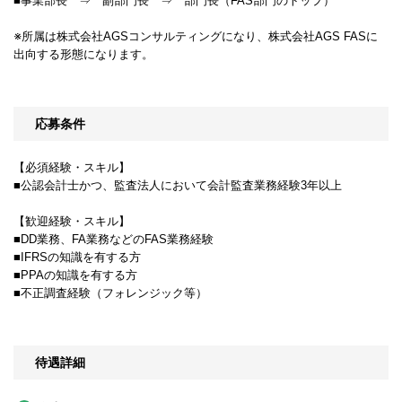
■事業部長 ⇒ 副部門長 ⇒ 部門長（FAS部門のトップ）
※所属は株式会社AGSコンサルティングになり、株式会社AGS FASに
出向する形態になります。
応募条件
【必須経験・スキル】
■公認会計士かつ、監査法人において会計監査業務経験3年以上
【歓迎経験・スキル】
■DD業務、FA業務などのFAS業務経験
■IFRSの知識を有する方
■PPAの知識を有する方
■不正調査経験（フォレンジック等）
待遇詳細