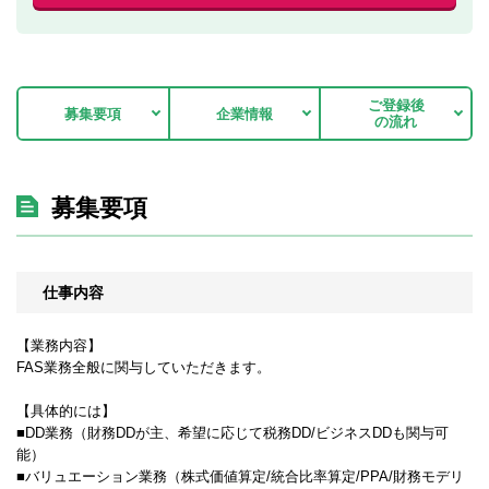
ご登録後
募集要項
企業情報
の流れ
募集要項
仕事内容
【業務内容】
FAS業務全般に関与していただきます。
【具体的には】
■DD業務（財務DDが主、希望に応じて税務DD/ビジネスDDも関与可
能）
■バリュエーション業務（株式価値算定/統合比率算定/PPA/財務モデリ