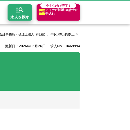
今すぐ
2分で完了！
マイナビ転職 会計士に
無料
申込む
求人を探す
会計事務所・税理士法人（職種）、年収300万円以上
税理士法人安心資産税会計の求人
更新日：2026年06月26日
求人No_10469994
開求人とは？
ちコンテンツ
エリア別求人情報
セスマップ
コンサルティングファーム
関東・首都圏
年収診断
者の転職Q&A
会計事務所・税理士法人
関西
キャリア診断
イド
事業会社
東海