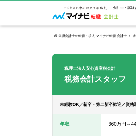
会計士・試験
公認会計士の転職・求人 マイナビ転職 会計士
求
マイナビ転
ご状況別
会計士試
保有資格
ご利用ガイ
年齢別転職
受験資格・
公認会計士
税理士法人安心資産税会計
よくあるご
はじめての
試験科目一
公認会計士
税務会計スタッフ
サービス紹介
転職お役立ち情報
業界情報
ご利用の流
2回目以降
試験合格後
USCPA（
求人情報
未経験OK／新卒・第二新卒歓迎／資格
年収
360万円～