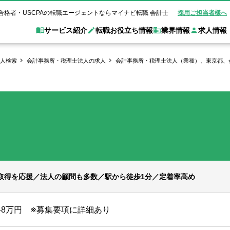
合格者・USCPAの転職エージェントならマイナビ転職 会計士
採用ご担当者様へ
サービス紹介
転職お役立ち情報
業界情報
求人情報
人検索
会計事務所・税理士法人の求人
会計事務所・税理士法人（業種）、東京都、
職 会計士とは？
Web面談サービス
非公
転職ガイド
験情報
別求人情報
業界別求人情報
業界トピックス
転職活動お役立
ド
個別転職相談会・セミナー
アク
ポイント
申し込み手順
女性会計士の転職
監査法人
業界情報の記事一覧
転職お役立ち情報
金融機関
質問
キャリアアドバイザーのご紹介
転職の方へ
覧
試験合格
USCPAの転職
会計士が活躍できる転職先
会計士・試験合格
会計事務所・税理士法人
事業会社
れ
転職成功事例
の転職の方へ
の流れ
米国公認会計士）
未経験分野への転職
監査法人
WEB面接完全ガ
コンサルティングファー
取得を応援／法人の顧問も多数／駅から徒歩1分／定着率高め
ム
448万円 ※募集要項に詳細あり