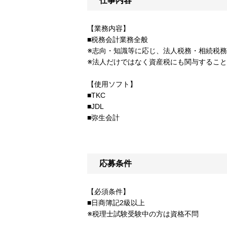
仕事内容
【業務内容】
■税務会計業務全般
※志向・知識等に応じ、法人税務・相続税
※法人だけではなく資産税にも関与するこ
【使用ソフト】
■TKC
■JDL
■弥生会計
応募条件
【必須条件】
■日商簿記2級以上
※税理士試験受験中の方は資格不問