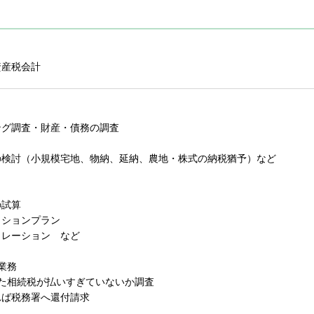
資産税会計
ング調査・財産・債務の調査
の検討（小規模宅地、物納、延納、農地・株式の納税猶予）など
の試算
クションプラン
ュレーション など
業務
た相続税が払いすぎていないか調査
れば税務署へ還付請求