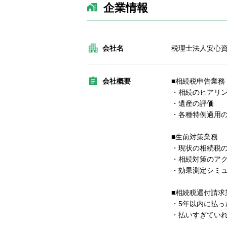
企業情報
会社名
税理士法人安心
会社概要
■相続税申告業務
・相続のヒアリ
・遺産の評価
・各種特例適用
■生前対策業務
・現状の相続税
・相続対策のア
・効果測定シミ
■相続税還付請求
・5年以内に払っ
・払いすぎてい