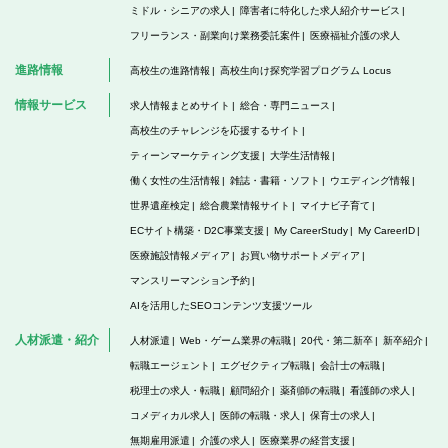
ミドル・シニアの求人
障害者に特化した求人紹介サービス
フリーランス・副業向け業務委託案件
医療福祉介護の求人
進路情報
高校生の進路情報
高校生向け探究学習プログラム Locus
情報サービス
求人情報まとめサイト
総合・専門ニュース
高校生のチャレンジを応援するサイト
ティーンマーケティング支援
大学生活情報
働く女性の生活情報
雑誌・書籍・ソフト
ウエディング情報
世界遺産検定
総合農業情報サイト
マイナビ子育て
ECサイト構築・D2C事業支援
My CareerStudy
My CareerID
医療施設情報メディア
お買い物サポートメディア
マンスリーマンション予約
AIを活用したSEOコンテンツ支援ツール
人材派遣・紹介
人材派遣
Web・ゲーム業界の転職
20代・第二新卒
新卒紹介
転職エージェント
エグゼクティブ転職
会計士の転職
税理士の求人・転職
顧問紹介
薬剤師の転職
看護師の求人
コメディカル求人
医師の転職・求人
保育士の求人
無期雇用派遣
介護の求人
医療業界の経営支援