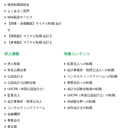
個別転職相談会
よくあるご質問
Web面談サービス
【関東・首都圏版】マイナビ転職 会計
士
【関西版】マイナビ転職 会計士
【東海版】マイナビ転職 会計士
求人情報
特集コンテンツ
求人検索
監査法人への転職
実名公開企業
会計事務所・税理士法人への転職
公認会計士
コンサルティングファームへの転職
公認会計士試験合格
事業会社への転職
USCPA（米国公認会計士）
会計士試験合格者の転職
監査法人
USCPA（米国公認会計士）の転職
会計事務所・税理士法人
未経験分野への転職
コンサルティングファーム
女性会計士の転職
金融機関
事業会社
東京都