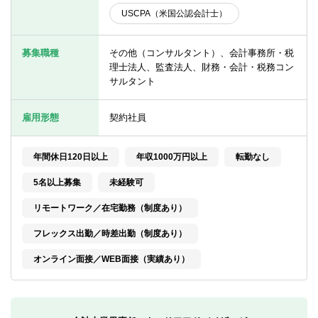
転職お役立ち情報
USCPA（米国公認会計士）
ご利用ガイド
募集職種
その他（コンサルタント）、会計事務所・税
非公開求人とは？
理士法人、監査法人、財務・会計・税務コン
サルタント
サービス紹介
雇用形態
契約社員
転職お役立ち情報
業界情報
年間休日120日以上
年収1000万円以上
転勤なし
5名以上募集
未経験可
求人情報
リモートワーク／在宅勤務（制度あり）
フレックス出勤／時差出勤（制度あり）
オンライン面接／WEB面接（実績あり）