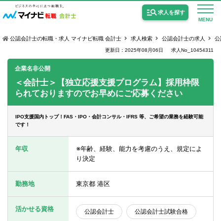
求人を探す
MENU
公認会計士の転職・求人 マイナビ転職 会計士
求人検索
公認会計士の求人
公
更新日：2025年08月06日
求人No_10454311
企業名非公開
＜会計士＞【独立応援支援プログラム】採用枠限
られておりますのでお早めにご応募ください
公認会計士の求人
監査法人の求人
IPO支援国内トップ！FAS・IPO・会計コンサル・IFRS 等、ご希望の業務を経験可能
です！
公認会計士試験合格向けの求人
年収
※年齢、経験、能力を考慮のうえ、規定によ
USCPA（米国公認会計士）の求人
り決定
勤務地
東京都 港区
女性会計士の転職
個別転職相談会・セミナー
活かせる資格
公認会計士
公認会計士試験合格