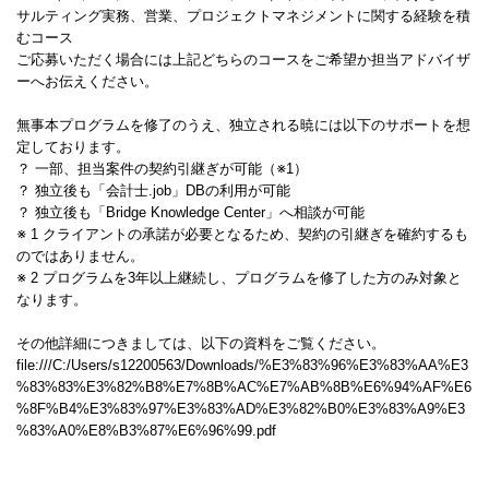
サルティング実務、営業、プロジェクトマネジメントに関する経験を積
むコース
ご応募いただく場合には上記どちらのコースをご希望か担当アドバイザ
ーへお伝えください。
無事本プログラムを修了のうえ、独立される暁には以下のサポートを想
定しております。
？ 一部、担当案件の契約引継ぎが可能（※1）
？ 独立後も「会計士.job」DBの利用が可能
？ 独立後も「Bridge Knowledge Center」へ相談が可能
※ 1 クライアントの承諾が必要となるため、契約の引継ぎを確約するも
のではありません。
※ 2 プログラムを3年以上継続し、プログラムを修了した方のみ対象と
なります。
その他詳細につきましては、以下の資料をご覧ください。
file:///C:/Users/s12200563/Downloads/%E3%83%96%E3%83%AA%E3
%83%83%E3%82%B8%E7%8B%AC%E7%AB%8B%E6%94%AF%E6
%8F%B4%E3%83%97%E3%83%AD%E3%82%B0%E3%83%A9%E3
%83%A0%E8%B3%87%E6%96%99.pdf