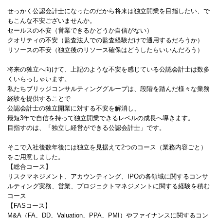
せっかく公認会計士になったのだから将来は独立開業を目指したい、で
もこんな不安ございませんか。
セールスの不安（営業できるかどうか自信がない）
クオリティの不安（監査法人での監査経験だけで通用するだろうか）
リソースの不安（独立後のリソース確保はどうしたらいいんだろう）
将来の独立へ向けて、上記のような不安を感じている公認会計士は数多
くいらっしゃいます。
私たちブリッジコンサルティンググループは、段階を踏んだ様々な業務
経験を提供することで
公認会計士の独立開業に対する不安を解消し、
最短3年で自信を持って独立開業できるレベルの成長へ導きます。
目指すのは、「独立し経営ができる公認会計士」です。
そこで入社後数年後には独立を見据えて2つのコース（業務内容ごと）
をご用意しました。
【総合コース】
リスクマネジメント、アカウンティング、IPOの各領域に関するコンサ
ルティング実務、営業、プロジェクトマネジメントに関する経験を積む
コース
【FASコース】
M&A（FA、DD、Valuation、PPA、PMI）やファイナンスに関するコン