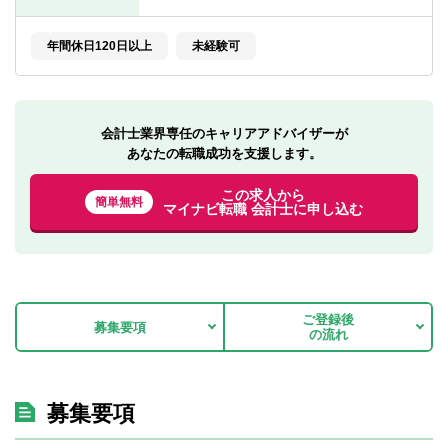
転職お役立ち情報
年間休日120日以上
未経験可
ご利用ガイド
非公開求人とは？
会計士業界専任のキャリアアドバイザーが
サービス紹介
あなたの転職成功を支援します。
転職お役立ち情報
この求人から
簡単無料
マイナビ転職 会計士に申し込む
業界情報
求人情報
ご登録後
募集要項
の流れ
募集要項