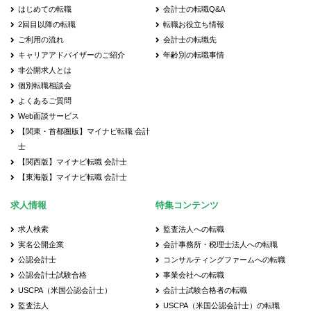
はじめての転職
会計士の転職Q&A
2回目以降の転職
転職お役立ち情報
ご利用の流れ
会計士の転職先
キャリアアドバイザーのご紹介
年齢別の転職事情
非公開求人とは
個別転職相談会
よくあるご質問
Web面談サービス
【関東・首都圏版】マイナビ転職 会計
士
【関西版】マイナビ転職 会計士
【東海版】マイナビ転職 会計士
求人情報
特集コンテンツ
求人検索
監査法人への転職
実名公開企業
会計事務所・税理士法人への転職
公認会計士
コンサルティングファームへの転職
公認会計士試験合格
事業会社への転職
USCPA（米国公認会計士）
会計士試験合格者の転職
監査法人
USCPA（米国公認会計士）の転職