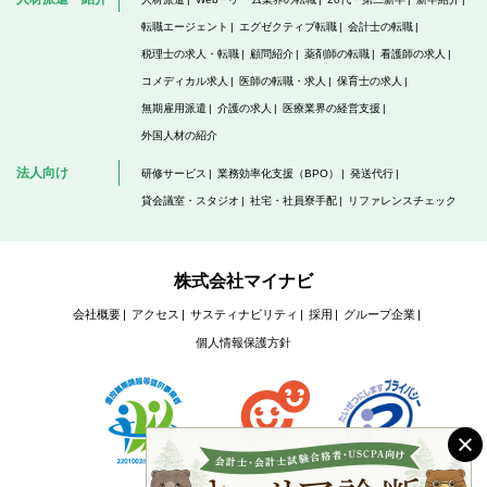
転職エージェント
エグゼクティブ転職
会計士の転職
税理士の求人・転職
顧問紹介
薬剤師の転職
看護師の求人
コメディカル求人
医師の転職・求人
保育士の求人
無期雇用派遣
介護の求人
医療業界の経営支援
外国人材の紹介
法人向け
研修サービス
業務効率化支援（BPO）
発送代行
貸会議室・スタジオ
社宅・社員寮手配
リファレンスチェック
株式会社マイナビ
会社概要
アクセス
サスティナビリティ
採用
グループ企業
個人情報保護方針