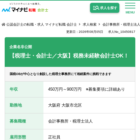
求人を探す
MENU
公認会計士の転職・求人 マイナビ転職 会計士
求人検索
会計事務所・税理士法
更新日：2026年08月05日
求人No_10450817
企業名非公開
【税理士・会計士／大阪】税務未経験会計士OK！
公認会計士の求人
監査法人の求人
国税OBが中心となり創設した税理士事務所にて相続案件に挑戦できます
公認会計士試験合格向けの求人
年収
450万円～900万円 ※募集要項に詳細あり
USCPA（米国公認会計士）の求人
勤務地
大阪府 大阪市北区
女性会計士の転職
募集職種
会計事務所・税理士法人
個別転職相談会・セミナー
雇用形態
正社員