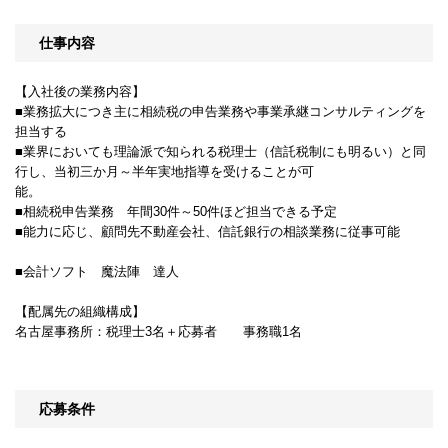
仕事内容
【入社後の業務内容】
■業務拡大につき主に相続税の申告業務や事業承継コンサルティングを
担当する
■業界においても理論派で知られる税理士（信託税制にも明るい）と同
行し、当初三か月～半年実地指導を受けることが可
能。
■相続税申告業務 年間30件～50件ほど担当できる予定
■能力に応じ、顧問先不動産会社、信託銀行の相談業務に従事可能
■会計ソフト 魔法陣 達人
【配属先の組織構成】
名古屋事務所：税理士3名＋応募者 事務職1名
応募条件