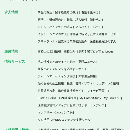
求人情報
学生の就活
留学経験者の就活
看護学生向け
医学生・研修医向け
転職・求人情報
海外求人
ミドル・ハイクラスの求人
アルバイト
パート
ミドル・シニアの求人
障害者に特化した求人紹介サービス
フリーランス・副業向け業務委託案件
医療福祉介護の求人
進路情報
高校生の進路情報
高校生向け探究学習プログラム Locus
情報サービス
求人情報まとめサイト
総合・専門ニュース
高校生のチャレンジを応援するサイト
ティーンマーケティング支援
大学生活情報
働く女性の生活情報
雑誌・書籍・ソフト
ウエディング情報
世界遺産検定
総合農業情報サイト
マイナビ子育て
ECサイト構築・D2C事業支援
My CareerStudy
My CareerID
医療施設情報メディア
お買い物サポートメディア
マンスリーマンション予約
AIを活用したSEOコンテンツ支援ツール
人材派遣・紹介
人材派遣
Web・ゲーム業界の転職
20代・第二新卒
新卒紹介