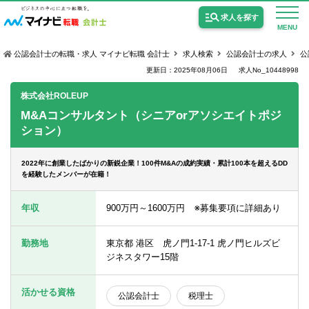
求人を探す
MENU
公認会計士の転職・求人 マイナビ転職 会計士
求人検索
公認会計士の求人
公
更新日：2025年08月06日
求人No_10448998
株式会社ROLEUP
M&Aコンサルタント（シニアorアソシエイトポジ
ション）
公認会計士の求人
監査法人の求人
2022年に創業したばかりの新鋭企業！100件M&Aの成約実績・累計100本を超えるDD
を経験したメンバーが在籍！
公認会計士試験合格向けの求人
年収
900万円～1600万円 ※募集要項に詳細あり
USCPA（米国公認会計士）の求人
勤務地
東京都 港区 虎ノ門1-17-1 虎ノ門ヒルズビ
ジネスタワー15階
女性会計士の転職
個別転職相談会・セミナー
活かせる資格
公認会計士
税理士