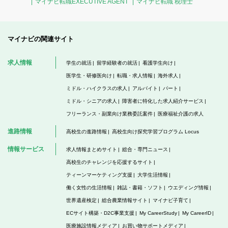
マイナビ転職EXECUTIVE AGENT
マイナビ転職 税理士
マイナビの関連サイト
求人情報
学生の就活
留学経験者の就活
看護学生向け
医学生・研修医向け
転職・求人情報
海外求人
ミドル・ハイクラスの求人
アルバイト
パート
ミドル・シニアの求人
障害者に特化した求人紹介サービス
フリーランス・副業向け業務委託案件
医療福祉介護の求人
進路情報
高校生の進路情報
高校生向け探究学習プログラム Locus
情報サービス
求人情報まとめサイト
総合・専門ニュース
高校生のチャレンジを応援するサイト
ティーンマーケティング支援
大学生活情報
働く女性の生活情報
雑誌・書籍・ソフト
ウエディング情報
世界遺産検定
総合農業情報サイト
マイナビ子育て
ECサイト構築・D2C事業支援
My CareerStudy
My CareerID
医療施設情報メディア
お買い物サポートメディア