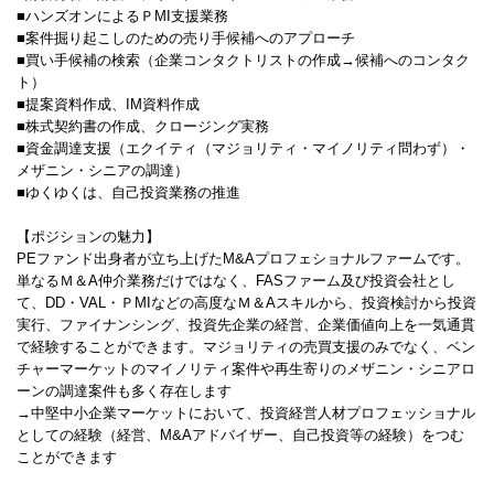
■ハンズオンによるＰMI支援業務
■案件掘り起こしのための売り手候補へのアプローチ
■買い手候補の検索（企業コンタクトリストの作成→候補へのコンタク
ト）
■提案資料作成、IM資料作成
■株式契約書の作成、クロージング実務
■資金調達支援（エクイティ（マジョリティ・マイノリティ問わず）・
メザニン・シニアの調達）
■ゆくゆくは、自己投資業務の推進
【ポジションの魅力】
PEファンド出身者が立ち上げたM&Aプロフェショナルファームです。
単なるＭ＆A仲介業務だけではなく、FASファーム及び投資会社とし
て、DD・VAL・ＰMIなどの高度なＭ＆Aスキルから、投資検討から投資
実行、ファイナンシング、投資先企業の経営、企業価値向上を一気通貫
で経験することができます。マジョリティの売買支援のみでなく、ベン
チャーマーケットのマイノリティ案件や再生寄りのメザニン・シニアロ
ーンの調達案件も多く存在します
→中堅中小企業マーケットにおいて、投資経営人材プロフェッショナル
としての経験（経営、M&Aアドバイザー、自己投資等の経験）をつむ
ことができます