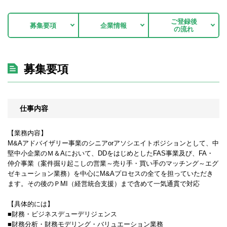
ご登録後
募集要項
企業情報
の流れ
募集要項
仕事内容
【業務内容】
M&Aアドバイザリー事業のシニアorアソシエイトポジションとして、中
堅中小企業のＭ＆Aにおいて、DDをはじめとしたFAS事業及び、FA・
仲介事業（案件掘り起こしの営業～売り手・買い手のマッチング～エグ
ゼキューション業務）を中心にM&Aプロセスの全てを担っていただき
ます。その後のＰMI（経営統合支援）まで含めて一気通貫で対応
【具体的には】
■財務・ビジネスデューデリジェンス
■財務分析・財務モデリング・バリュエーション業務