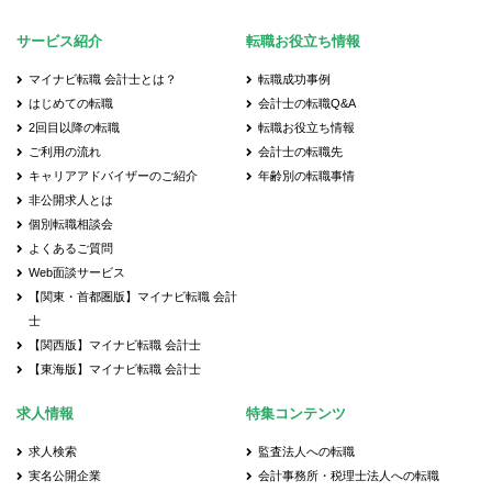
サービス紹介
転職お役立ち情報
マイナビ転職 会計士とは？
転職成功事例
はじめての転職
会計士の転職Q&A
2回目以降の転職
転職お役立ち情報
ご利用の流れ
会計士の転職先
キャリアアドバイザーのご紹介
年齢別の転職事情
非公開求人とは
個別転職相談会
よくあるご質問
Web面談サービス
【関東・首都圏版】マイナビ転職 会計
士
【関西版】マイナビ転職 会計士
【東海版】マイナビ転職 会計士
求人情報
特集コンテンツ
求人検索
監査法人への転職
実名公開企業
会計事務所・税理士法人への転職