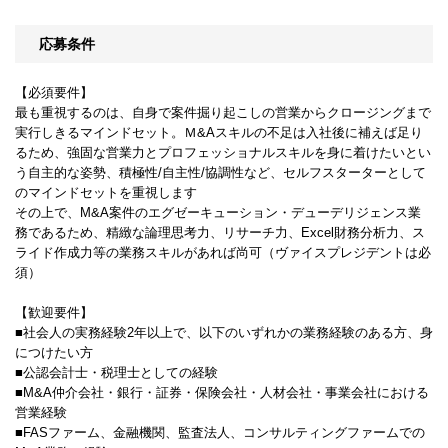
応募条件
【必須要件】
最も重視するのは、自身で案件掘り起こしの営業からクロージングまで
実行しきるマインドセット。Ｍ&Aスキルの不足は入社後に補えば足り
るため、強固な営業力とプロフェッショナルスキルを身に着けたいとい
う自主的な姿勢、積極性/自主性/協調性など、セルフスターターとして
のマインドセットを重視します
その上で、M&A案件のエグゼーキューション・デューデリジェンス業
務であるため、精緻な論理思考力、リサーチ力、Excel財務分析力、ス
ライド作成力等の業務スキルがあれば尚可（ヴァイスプレジデントは必
須）
【歓迎要件】
■社会人の実務経験2年以上で、以下のいずれかの業務経験のある方、身
につけたい方
■公認会計士・税理士としての経験
■M&A仲介会社・銀行・証券・保険会社・人材会社・事業会社における
営業経験
■FASファーム、金融機関、監査法人、コンサルティングファームでの