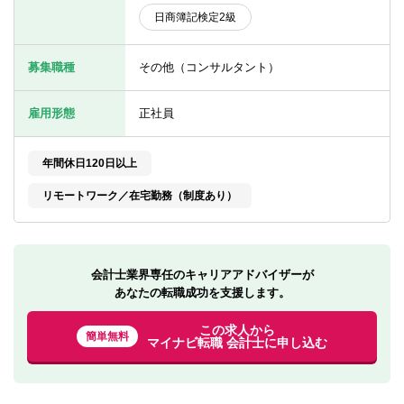
転職お役立ち情報
日商簿記検定2級
ご利用ガイド
募集職種
その他（コンサルタント）
非公開求人とは？
雇用形態
正社員
サービス紹介
転職お役立ち情報
年間休日120日以上
リモートワーク／在宅勤務（制度あり）
業界情報
求人情報
会計士業界専任のキャリアアドバイザーが
あなたの転職成功を支援します。
この求人から
簡単無料
マイナビ転職 会計士に申し込む