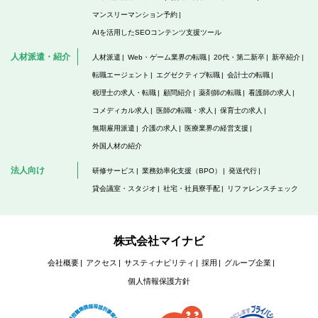
マンスリーマンション予約
AIを活用したSEOコンテンツ支援ツール
人材派遣・紹介
人材派遣
Web・ゲーム業界の転職
20代・第二新卒
新卒紹介
転職エージェント
エグゼクティブ転職
会計士の転職
税理士の求人・転職
顧問紹介
薬剤師の転職
看護師の求人
コメディカル求人
医師の転職・求人
保育士の求人
無期雇用派遣
介護の求人
医療業界の経営支援
外国人材の紹介
法人向け
研修サービス
業務効率化支援（BPO）
発送代行
貸会議室・スタジオ
社宅・社員寮手配
リファレンスチェック
株式会社マイナビ
会社概要
アクセス
サスティナビリティ
採用
グループ企業
個人情報保護方針