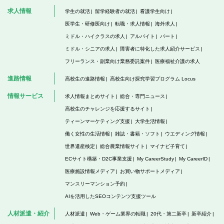
求人情報
学生の就活
留学経験者の就活
看護学生向け
医学生・研修医向け
転職・求人情報
海外求人
ミドル・ハイクラスの求人
アルバイト
パート
ミドル・シニアの求人
障害者に特化した求人紹介サービス
フリーランス・副業向け業務委託案件
医療福祉介護の求人
進路情報
高校生の進路情報
高校生向け探究学習プログラム Locus
情報サービス
求人情報まとめサイト
総合・専門ニュース
高校生のチャレンジを応援するサイト
ティーンマーケティング支援
大学生活情報
働く女性の生活情報
雑誌・書籍・ソフト
ウエディング情報
世界遺産検定
総合農業情報サイト
マイナビ子育て
ECサイト構築・D2C事業支援
My CareerStudy
My CareerID
医療施設情報メディア
お買い物サポートメディア
マンスリーマンション予約
AIを活用したSEOコンテンツ支援ツール
人材派遣・紹介
人材派遣
Web・ゲーム業界の転職
20代・第二新卒
新卒紹介