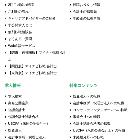
2回目以降の転職
転職お役立ち情報
ご利用の流れ
会計士の転職先
キャリアアドバイザーのご紹介
年齢別の転職事情
非公開求人とは
個別転職相談会
よくあるご質問
Web面談サービス
【関東・首都圏版】マイナビ転職 会計
士
【関西版】マイナビ転職 会計士
【東海版】マイナビ転職 会計士
求人情報
特集コンテンツ
求人検索
監査法人への転職
実名公開企業
会計事務所・税理士法人への転職
公認会計士
コンサルティングファームへの転職
公認会計士試験合格
事業会社への転職
USCPA（米国公認会計士）
会計士試験合格者の転職
監査法人
USCPA（米国公認会計士）の転職
会計事務所・税理士法人
未経験分野への転職