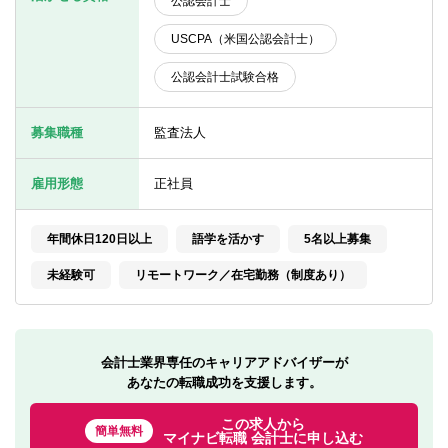
公認会計士
転職お役立ち情報
USCPA（米国公認会計士）
ご利用ガイド
公認会計士試験合格
非公開求人とは？
募集職種
監査法人
サービス紹介
転職お役立ち情報
雇用形態
正社員
業界情報
年間休日120日以上
語学を活かす
5名以上募集
求人情報
未経験可
リモートワーク／在宅勤務（制度あり）
会計士業界専任のキャリアアドバイザーが
あなたの転職成功を支援します。
この求人から
簡単無料
マイナビ転職 会計士に申し込む