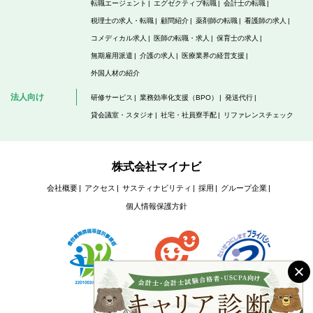
転職エージェント
エグゼクティブ転職
会計士の転職
税理士の求人・転職
顧問紹介
薬剤師の転職
看護師の求人
コメディカル求人
医師の転職・求人
保育士の求人
無期雇用派遣
介護の求人
医療業界の経営支援
外国人材の紹介
法人向け
研修サービス
業務効率化支援（BPO）
発送代行
貸会議室・スタジオ
社宅・社員寮手配
リファレンスチェック
株式会社マイナビ
会社概要
アクセス
サスティナビリティ
採用
グループ企業
個人情報保護方針