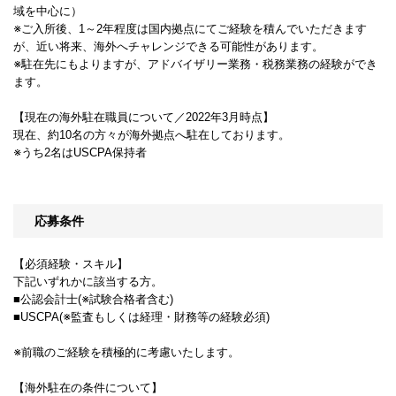
域を中心に）
※ご入所後、1～2年程度は国内拠点にてご経験を積んでいただきます
が、近い将来、海外へチャレンジできる可能性があります。
※駐在先にもよりますが、アドバイザリー業務・税務業務の経験ができ
ます。
【現在の海外駐在職員について／2022年3月時点】
現在、約10名の方々が海外拠点へ駐在しております。
※うち2名はUSCPA保持者
応募条件
【必須経験・スキル】
下記いずれかに該当する方。
■公認会計士(※試験合格者含む)
■USCPA(※監査もしくは経理・財務等の経験必須)
※前職のご経験を積極的に考慮いたします。
【海外駐在の条件について】