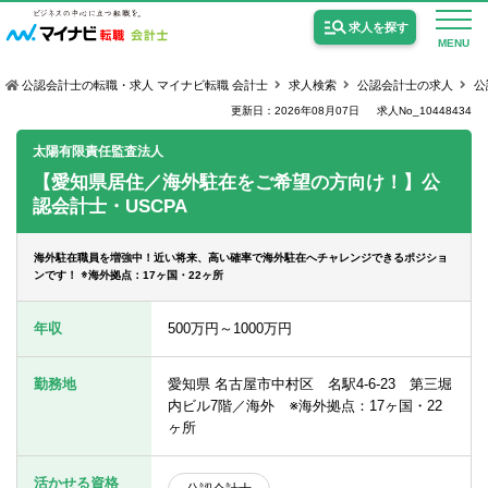
求人を探す
MENU
公認会計士の転職・求人 マイナビ転職 会計士
求人検索
公認会計士の求人
公
更新日：2026年08月07日
求人No_10448434
太陽有限責任監査法人
【愛知県居住／海外駐在をご希望の方向け！】公
認会計士・USCPA
公認会計士の求人
監査法人の求人
海外駐在職員を増強中！近い将来、高い確率で海外駐在へチャレンジできるポジショ
ンです！ ※海外拠点：17ヶ国・22ヶ所
公認会計士試験合格向けの求人
年収
500万円～1000万円
USCPA（米国公認会計士）の求人
勤務地
愛知県 名古屋市中村区 名駅4-6-23 第三堀
内ビル7階／海外 ※海外拠点：17ヶ国・22
女性会計士の転職
ヶ所
個別転職相談会・セミナー
活かせる資格