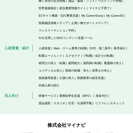
働く女性の生活情報
雑誌・書籍・ソフト
ウエディング情報
世界遺産検定
総合農業情報サイト
マイナビ子育て
ECサイト構築・D2C事業支援
My CareerStudy
My CareerID
医療施設情報メディア
お買い物サポートメディア
マンスリーマンション予約
AIを活用したSEOコンテンツ支援ツール
人材派遣・紹介
人材派遣
Web・ゲーム業界の転職
20代・第二新卒
新卒紹介
転職エージェント
エグゼクティブ転職
会計士の転職
税理士の求人・転職
顧問紹介
薬剤師の転職
看護師の求人
コメディカル求人
医師の転職・求人
保育士の求人
無期雇用派遣
介護の求人
医療業界の経営支援
外国人材の紹介
法人向け
研修サービス
業務効率化支援（BPO）
発送代行
貸会議室・スタジオ
社宅・社員寮手配
リファレンスチェック
株式会社マイナビ