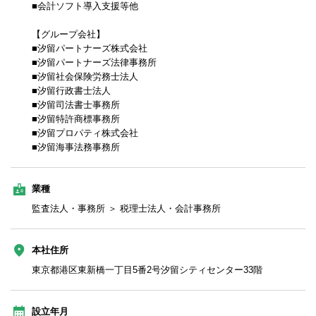
■会計ソフト導入支援等他
【グループ会社】
■汐留パートナーズ株式会社
■汐留パートナーズ法律事務所
■汐留社会保険労務士法人
■汐留行政書士法人
■汐留司法書士事務所
■汐留特許商標事務所
■汐留プロパティ株式会社
■汐留海事法務事務所
業種
監査法人・事務所 ＞ 税理士法人・会計事務所
本社住所
東京都港区東新橋一丁目5番2号汐留シティセンター33階
設立年月