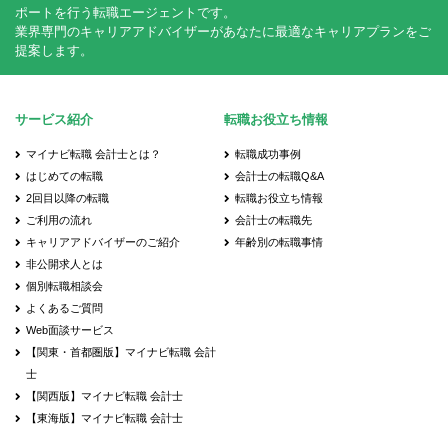
ポートを行う転職エージェントです。
業界専門のキャリアアドバイザーがあなたに最適なキャリアプランをご
提案します。
サービス紹介
転職お役立ち情報
マイナビ転職 会計士とは？
転職成功事例
はじめての転職
会計士の転職Q&A
2回目以降の転職
転職お役立ち情報
ご利用の流れ
会計士の転職先
キャリアアドバイザーのご紹介
年齢別の転職事情
非公開求人とは
個別転職相談会
よくあるご質問
Web面談サービス
【関東・首都圏版】マイナビ転職 会計
士
【関西版】マイナビ転職 会計士
【東海版】マイナビ転職 会計士