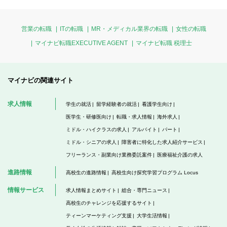
営業の転職
ITの転職
MR・メディカル業界の転職
女性の転職
マイナビ転職EXECUTIVE AGENT
マイナビ転職 税理士
マイナビの関連サイト
求人情報
学生の就活
留学経験者の就活
看護学生向け
医学生・研修医向け
転職・求人情報
海外求人
ミドル・ハイクラスの求人
アルバイト
パート
ミドル・シニアの求人
障害者に特化した求人紹介サービス
フリーランス・副業向け業務委託案件
医療福祉介護の求人
進路情報
高校生の進路情報
高校生向け探究学習プログラム Locus
情報サービス
求人情報まとめサイト
総合・専門ニュース
高校生のチャレンジを応援するサイト
ティーンマーケティング支援
大学生活情報