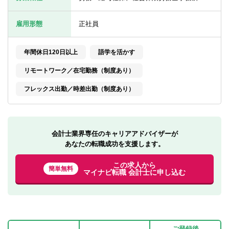
転職お役立ち情報
雇用形態
正社員
ご利用ガイド
非公開求人とは？
年間休日120日以上
語学を活かす
サービス紹介
リモートワーク／在宅勤務（制度あり）
フレックス出勤／時差出勤（制度あり）
転職お役立ち情報
業界情報
求人情報
会計士業界専任のキャリアアドバイザーが
あなたの転職成功を支援します。
この求人から
簡単無料
マイナビ転職 会計士に申し込む
ご登録後