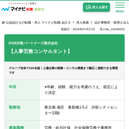
求人を探す
MENU
公認会計士の転職・求人 マイナビ転職 会計士
求人検索
会計事務所・税理士法
更新日：2026年07月27日
求人No_10436553
RSM汐留パートナーズ株式会社
【人事労務コンサルタント】
公認会計士の求人
監査法人の求人
グループ全体で100名超！上場企業の税務～コンサル業務まで幅広く挑戦できる環境
です
公認会計士試験合格向けの求人
年収
※年齢、経験、能力を考慮のうえ、規定によ
USCPA（米国公認会計士）の求人
り決定
勤務地
東京都 港区 東新橋1-5-2 汐留シティセン
女性会計士の転職
ター33階
個別転職相談会・セミナー
募集職種
労務・給与社保、社会保険労務士事務所