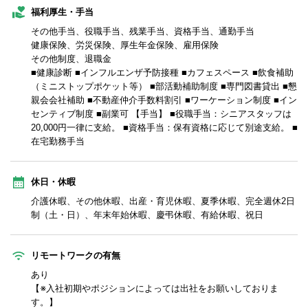
福利厚生・手当
その他手当、役職手当、残業手当、資格手当、通勤手当
健康保険、労災保険、厚生年金保険、雇用保険
その他制度、退職金
■健康診断 ■インフルエンザ予防接種 ■カフェスペース ■飲食補助
（ミニストップポケット等） ■部活動補助制度 ■専門図書貸出 ■懇
親会会社補助 ■不動産仲介手数料割引 ■ワーケーション制度 ■イン
センティブ制度 ■副業可 【手当】 ■役職手当：シニアスタッフは
20,000円一律に支給。 ■資格手当：保有資格に応じて別途支給。 ■
在宅勤務手当
休日・休暇
介護休暇、その他休暇、出産・育児休暇、夏季休暇、完全週休2日
制（土・日）、年末年始休暇、慶弔休暇、有給休暇、祝日
リモートワークの有無
あり
【※入社初期やポジションによっては出社をお願いしておりま
す。】