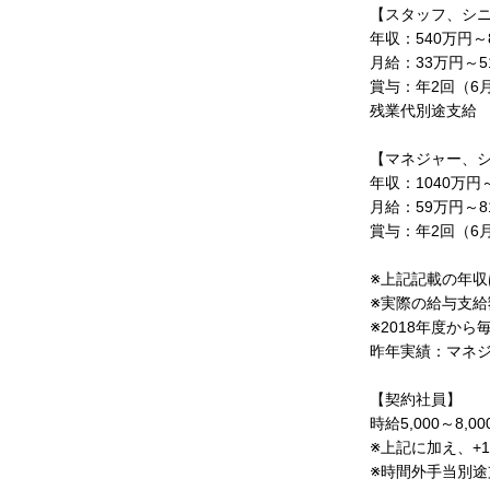
【スタッフ、シ
年収：540万円～
月給：33万円～5
賞与：年2回（6
残業代別途支給
【マネジャー、
年収：1040万円～
月給：59万円～8
賞与：年2回（6
※上記記載の年収
※実際の給与支
※2018年度か
昨年実績：マネジ
【契約社員】
時給5,000～8,
※上記に加え、+
※時間外手当別途