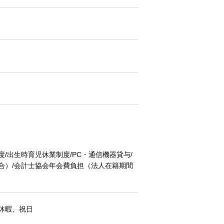
/出生時育児休業制度/PC・通信機器貸与/
合）/会計士協会年会費負担（法人在籍期間
休暇、祝日