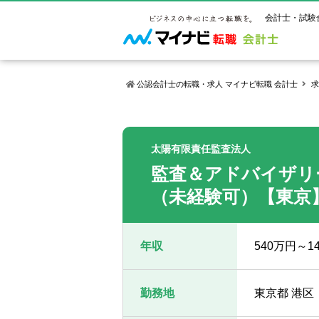
会計士・試験
公認会計士の転職・求人 マイナビ転職 会計士
求
マイナビ転
ご状況別
会計士試
保有資格
ご利用ガイ
太陽有限責任監査法人
年齢別転職
受験資格・
公認会計士
監査＆アドバイザリ
よくあるご
はじめての
試験科目一
公認会計士
サービス紹介
転職お役立ち情報
業界情報
（未経験可）【東京
ご利用の流
2回目以降
試験合格後
USCPA（
求人情報
年収
540万円～1
勤務地
東京都 港区 