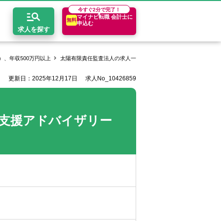
今すぐ
2分で完了！
マイナビ転職 会計士に
無料
申込む
求人を探す
、年収500万円以上
太陽有限責任監査法人の求人一覧
監査＆アドバイザリー｜会
更新日：2025年12月17日
求人No_10426859
開求人とは？
ちコンテンツ
エリア別求人情報
セスマップ
コンサルティングファーム
関東・首都圏
年収診断
支援アドバイザリー
者の転職Q&A
会計事務所・税理士法人
関西
キャリア診断
イド
事業会社
東海