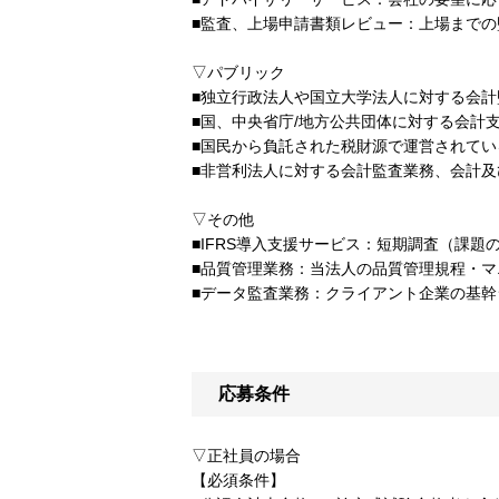
■監査、上場申請書類レビュー：上場まで
▽パブリック
■独立行政法人や国立大学法人に対する会
■国、中央省庁/地方公共団体に対する会計
■国民から負託された税財源で運営されて
■非営利法人に対する会計監査業務、会計
▽その他
■IFRS導入支援サービス：短期調査（課
■品質管理業務：当法人の品質管理規程・マ
■データ監査業務：クライアント企業の基
応募条件
▽正社員の場合
【必須条件】