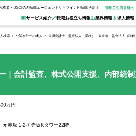
合格者・USCPAの転職エージェントならマイナビ転職 会計士
採用ご担当者様へ
サービス紹介
転職お役立ち情報
業界情報
求人情報
人検索
公認会計士の求人
公認会計士、監査法人（業種）、東京都、監査法人（職種）
職 会計士とは？
Web面談サービス
非公
転職ガイド
験情報
別求人情報
業界別求人情報
業界トピックス
転職活動お役立
ド
個別転職相談会・セミナー
アク
ポイント
申し込み手順
女性会計士の転職
監査法人
業界情報の記事一覧
転職お役立ち情報
金融機関
ー｜会計監査、株式公開支援、内部統制
質問
キャリアアドバイザーのご紹介
転職の方へ
覧
試験合格
USCPAの転職
会計士が活躍できる転職先
会計士・試験合格
会計事務所・税理士法人
事業会社
】
れ
転職成功事例
の転職の方へ
の流れ
米国公認会計士）
未経験分野への転職
監査法人
WEB面接完全ガ
コンサルティングファー
400万円
ム
元赤坂 1-2-7 赤坂Kタワー22階