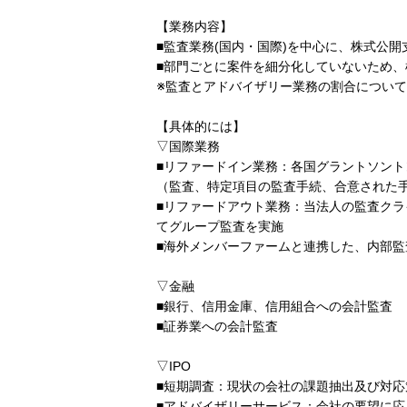
【業務内容】
■監査業務(国内・国際)を中心に、株式公
■部門ごとに案件を細分化していないため
※監査とアドバイザリー業務の割合につい
【具体的には】
▽国際業務
■リファードイン業務：各国グラントソン
（監査、特定項目の監査手続、合意された
■リファードアウト業務：当法人の監査クラ
てグループ監査を実施
■海外メンバーファームと連携した、内部監
▽金融
■銀行、信用金庫、信用組合への会計監査
■証券業への会計監査
▽IPO
■短期調査：現状の会社の課題抽出及び対応
■アドバイザリーサービス：会社の要望に