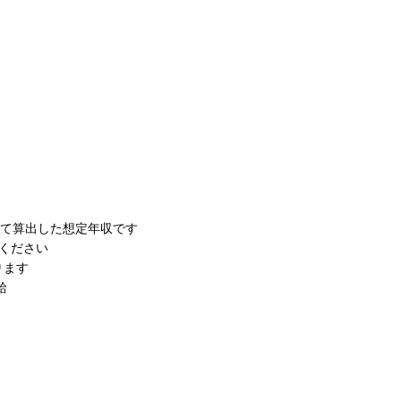
じて算出した想定年収です
ください
ります
給