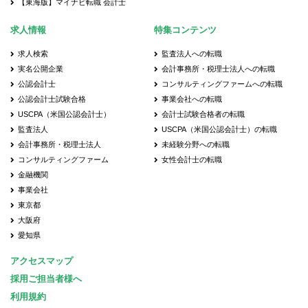
【東海版】マイナビ転職 会計士
求人情報
特集コンテンツ
求人検索
監査法人への転職
実名公開企業
会計事務所・税理士法人への転職
公認会計士
コンサルティングファームへの転職
公認会計士試験合格
事業会社への転職
USCPA（米国公認会計士）
会計士試験合格者の転職
監査法人
USCPA（米国公認会計士）の転職
会計事務所・税理士法人
未経験分野への転職
コンサルティングファーム
女性会計士の転職
金融機関
事業会社
東京都
大阪府
愛知県
アクセスマップ
採用ご担当者様へ
利用規約