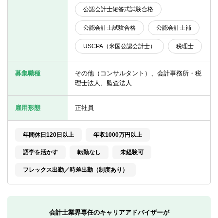
転職お役立ち情報
公認会計士短答式試験合格
ご利用ガイド
公認会計士試験合格
公認会計士補
非公開求人とは？
USCPA（米国公認会計士）
税理士
サービス紹介
募集職種
その他（コンサルタント）、会計事務所・税
理士法人、監査法人
転職お役立ち情報
業界情報
雇用形態
正社員
求人情報
年間休日120日以上
年収1000万円以上
語学を活かす
転勤なし
未経験可
フレックス出勤／時差出勤（制度あり）
会計士業界専任のキャリアアドバイザーが