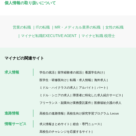
個人情報の取り扱いについて
営業の転職
ITの転職
MR・メディカル業界の転職
女性の転職
マイナビ転職EXECUTIVE AGENT
マイナビ転職 税理士
マイナビの関連サイト
求人情報
学生の就活
留学経験者の就活
看護学生向け
医学生・研修医向け
転職・求人情報
海外求人
ミドル・ハイクラスの求人
アルバイト
パート
ミドル・シニアの求人
障害者に特化した求人紹介サービス
フリーランス・副業向け業務委託案件
医療福祉介護の求人
進路情報
高校生の進路情報
高校生向け探究学習プログラム Locus
情報サービス
求人情報まとめサイト
総合・専門ニュース
高校生のチャレンジを応援するサイト