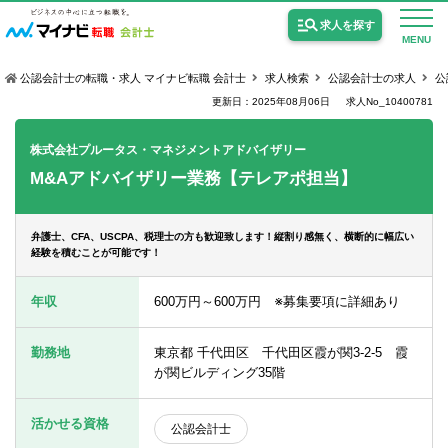
求人を探す
MENU
公認会計士の転職・求人 マイナビ転職 会計士
求人検索
公認会計士の求人
公
更新日：2025年08月06日
求人No_10400781
株式会社プルータス・マネジメントアドバイザリー
M&Aアドバイザリー業務【テレアポ担当】
公認会計士の求人
監査法人の求人
弁護士、CFA、USCPA、税理士の方も歓迎致します！縦割り感無く、横断的に幅広い
経験を積むことが可能です！
公認会計士試験合格向けの求人
年収
600万円～600万円 ※募集要項に詳細あり
USCPA（米国公認会計士）の求人
勤務地
東京都 千代田区 千代田区霞が関3-2-5 霞
が関ビルディング35階
女性会計士の転職
個別転職相談会・セミナー
活かせる資格
公認会計士