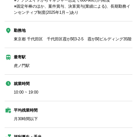
※アソシエイトからマネジャー想定で600-900万円程度
※固定年棒のほか、案件賞与、決算賞与(業績による)、長期勤務イ
ンセンティブ制度(2025年1月～)あり
勤務地
東京都 千代田区 千代田区霞が関3-2-5 霞が関ビルディング35階
最寄駅
虎ノ門駅
就業時間
10:00 ~ 19:00
平均残業時間
月30時間以下
福利厚生・手当