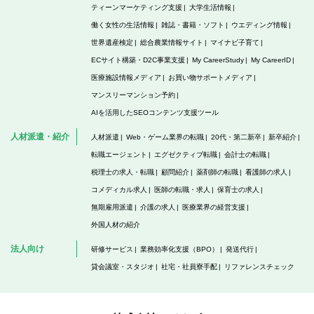
ティーンマーケティング支援
大学生活情報
働く女性の生活情報
雑誌・書籍・ソフト
ウエディング情報
世界遺産検定
総合農業情報サイト
マイナビ子育て
ECサイト構築・D2C事業支援
My CareerStudy
My CareerID
医療施設情報メディア
お買い物サポートメディア
マンスリーマンション予約
AIを活用したSEOコンテンツ支援ツール
人材派遣・紹介
人材派遣
Web・ゲーム業界の転職
20代・第二新卒
新卒紹介
転職エージェント
エグゼクティブ転職
会計士の転職
税理士の求人・転職
顧問紹介
薬剤師の転職
看護師の求人
コメディカル求人
医師の転職・求人
保育士の求人
無期雇用派遣
介護の求人
医療業界の経営支援
外国人材の紹介
法人向け
研修サービス
業務効率化支援（BPO）
発送代行
貸会議室・スタジオ
社宅・社員寮手配
リファレンスチェック