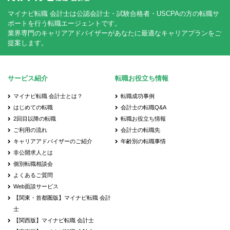
マイナビ転職 会計士は公認会計士・試験合格者・USCPAの方の転職サ
ポートを行う転職エージェントです。
業界専門のキャリアアドバイザーがあなたに最適なキャリアプランをご
提案します。
サービス紹介
転職お役立ち情報
マイナビ転職 会計士とは？
転職成功事例
はじめての転職
会計士の転職Q&A
2回目以降の転職
転職お役立ち情報
ご利用の流れ
会計士の転職先
キャリアアドバイザーのご紹介
年齢別の転職事情
非公開求人とは
個別転職相談会
よくあるご質問
Web面談サービス
【関東・首都圏版】マイナビ転職 会計
士
【関西版】マイナビ転職 会計士