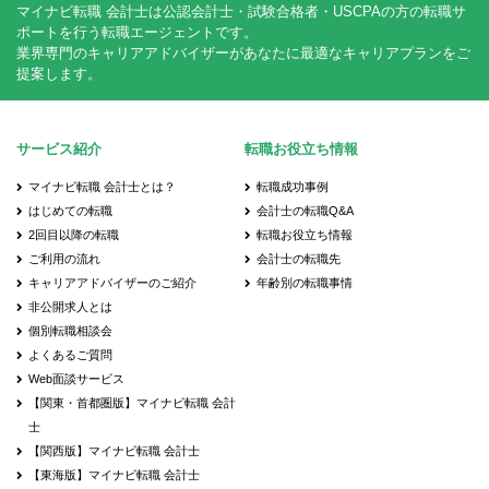
マイナビ転職 会計士は公認会計士・試験合格者・USCPAの方の転職サ
ポートを行う転職エージェントです。
業界専門のキャリアアドバイザーがあなたに最適なキャリアプランをご
提案します。
サービス紹介
転職お役立ち情報
マイナビ転職 会計士とは？
転職成功事例
はじめての転職
会計士の転職Q&A
2回目以降の転職
転職お役立ち情報
ご利用の流れ
会計士の転職先
キャリアアドバイザーのご紹介
年齢別の転職事情
非公開求人とは
個別転職相談会
よくあるご質問
Web面談サービス
【関東・首都圏版】マイナビ転職 会計
士
【関西版】マイナビ転職 会計士
【東海版】マイナビ転職 会計士