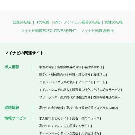
営業の転職
ITの転職
MR・メディカル業界の転職
女性の転職
マイナビ転職EXECUTIVE AGENT
マイナビ転職 税理士
マイナビの関連サイト
求人情報
学生の就活
留学経験者の就活
看護学生向け
医学生・研修医向け
転職・求人情報
海外求人
ミドル・ハイクラスの求人
アルバイト
パート
ミドル・シニアの求人
障害者に特化した求人紹介サービス
フリーランス・副業向け業務委託案件
医療福祉介護の求人
進路情報
高校生の進路情報
高校生向け探究学習プログラム Locus
情報サービス
求人情報まとめサイト
総合・専門ニュース
高校生のチャレンジを応援するサイト
ティーンマーケティング支援
大学生活情報