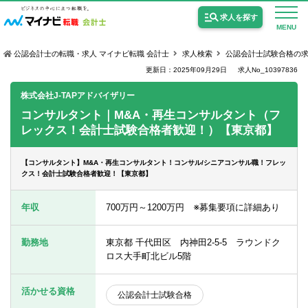
求人を探す
MENU
公認会計士の転職・求人 マイナビ転職 会計士
求人検索
公認会計士試験合格の
更新日：2025年09月29日
求人No_10397836
株式会社J-TAPアドバイザリー
コンサルタント｜M&A・再生コンサルタント（フ
レックス！会計士試験合格者歓迎！）【東京都】
公認会計士の求人
監査法人の求人
【コンサルタント】M&A・再生コンサルタント！コンサル/シニアコンサル職！フレッ
クス！会計士試験合格者歓迎！【東京都】
公認会計士試験合格向けの求人
年収
700万円～1200万円 ※募集要項に詳細あり
USCPA（米国公認会計士）の求人
勤務地
東京都 千代田区 内神田2-5-5 ラウンドク
ロス大手町北ビル5階
女性会計士の転職
個別転職相談会・セミナー
活かせる資格
公認会計士試験合格