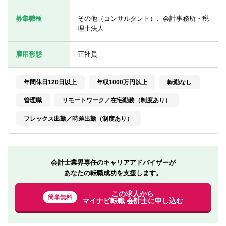
転職お役立ち情報
募集職種
その他（コンサルタント）、会計事務所・税
ご利用ガイド
理士法人
非公開求人とは？
雇用形態
正社員
サービス紹介
年間休日120日以上
年収1000万円以上
転勤なし
転職お役立ち情報
管理職
リモートワーク／在宅勤務（制度あり）
業界情報
フレックス出勤／時差出勤（制度あり）
求人情報
会計士業界専任のキャリアアドバイザーが
あなたの転職成功を支援します。
この求人から
簡単無料
マイナビ転職 会計士に申し込む