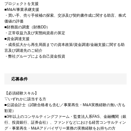
プロジェクトを支援
■M&A/事業承継支援
・買い手、売り手候補の探索、交渉及び契約書作成に関する助言、株式
価値の評価
■財務面の調査（財務DD）
・正常収益力及び実態純資産の算定
■資金調達支援
・成長拡大から再生局面までの資本政策/資金調達/金融支援に関する助
言及び調達先のご紹介
・弊社グループによる自己資金投資
応募条件
【必須経験スキル】
▽いずれかに該当する方
■公認会計士（試験合格者も含む／事業再生・M&A実務経験の無い方も
歓迎）
■3年以上のコンサルティングファーム・監査法人系FAS、金融機関（銀
行、投資銀行、証券会社）、ファンドなどにおける経営コンサルティン
グ・事業再生・M&Aアドバイザリー業務の実務経験をお持ちの方