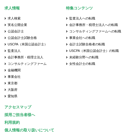
求人情報
特集コンテンツ
求人検索
監査法人への転職
実名公開企業
会計事務所・税理士法人への転職
公認会計士
コンサルティングファームへの転職
公認会計士試験合格
事業会社への転職
USCPA（米国公認会計士）
会計士試験合格者の転職
監査法人
USCPA（米国公認会計士）の転職
会計事務所・税理士法人
未経験分野への転職
コンサルティングファーム
女性会計士の転職
金融機関
事業会社
東京都
大阪府
愛知県
アクセスマップ
採用ご担当者様へ
利用規約
個人情報の取り扱いについて