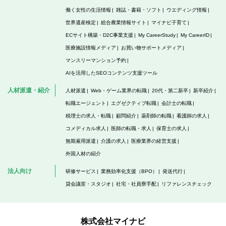
働く女性の生活情報
雑誌・書籍・ソフト
ウエディング情報
世界遺産検定
総合農業情報サイト
マイナビ子育て
ECサイト構築・D2C事業支援
My CareerStudy
My CareerID
医療施設情報メディア
お買い物サポートメディア
マンスリーマンション予約
AIを活用したSEOコンテンツ支援ツール
人材派遣・紹介
人材派遣
Web・ゲーム業界の転職
20代・第二新卒
新卒紹介
転職エージェント
エグゼクティブ転職
会計士の転職
税理士の求人・転職
顧問紹介
薬剤師の転職
看護師の求人
コメディカル求人
医師の転職・求人
保育士の求人
無期雇用派遣
介護の求人
医療業界の経営支援
外国人材の紹介
法人向け
研修サービス
業務効率化支援（BPO）
発送代行
貸会議室・スタジオ
社宅・社員寮手配
リファレンスチェック
株式会社マイナビ