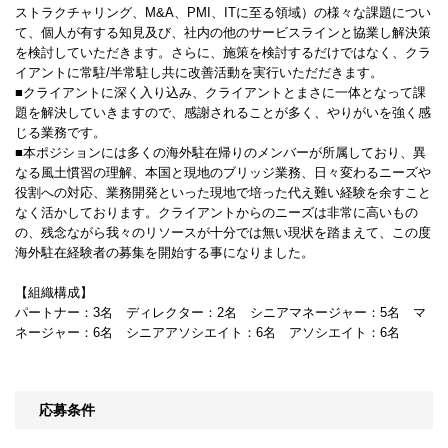
ストラクチャリング、M&A、PMI、ITに至る領域）の様々な課題につい
て、個人が有する知見及び、社内の他のサービスラインと協業し解決策
を検討していただきます。さらに、施策を検討するだけではなく、クラ
イアントに常駐/半常駐し共に改善活動を実行いただだきます。
■クライアントに深く入り込み、クライアントとまさに一体となって課
題を解決していきますので、感謝されることが多く、やりがいを強く感
じる業務です。
■本ポジションには多くの海外駐在帰りのメンバーが所属しており、異
なる風土慣習の理解、本国と現地のブリッジ業務、日々変わるニーズや
役割への対応、業務開発といった現地で培った代え難い経験を余すこと
なく活かしております。クライアントからのニーズは非常に高いもの
の、残念ながら我々のリソースが十分では無い現状を踏まえて、この度
海外駐在経験者の募集を開始する事になりました。
【組織構成】
パートナー：3名 ディレクター：2名 シニアマネージャー：5名 マ
ネージャー：6名 シニアアソシエイト：6名 アソシエイト：6名
応募条件