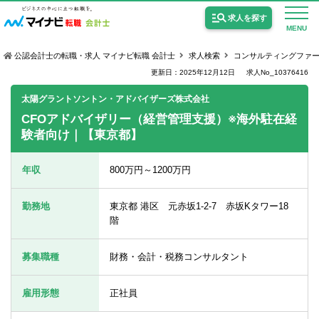
求人を探す
MENU
公認会計士の転職・求人 マイナビ転職 会計士
求人検索
コンサルティングファ
更新日：2025年12月12日
求人No_10376416
太陽グラントソントン・アドバイザーズ株式会社
CFOアドバイザリー（経営管理支援）※海外駐在経
験者向け｜【東京都】
公認会計士の求人
監査法人の求人
年収
800万円～1200万円
公認会計士試験合格向けの求人
勤務地
東京都 港区 元赤坂1-2-7 赤坂Kタワー18
USCPA（米国公認会計士）の求人
階
募集職種
財務・会計・税務コンサルタント
女性会計士の転職
雇用形態
正社員
個別転職相談会・セミナー