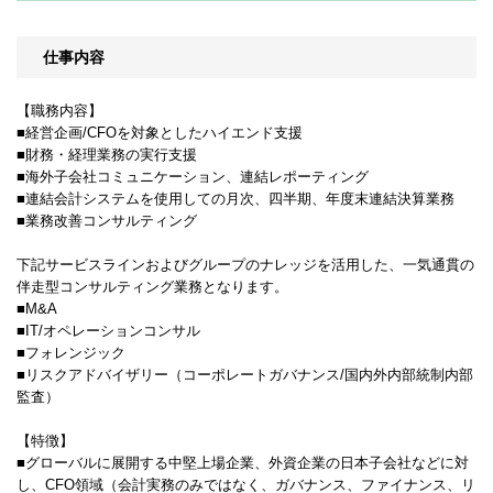
仕事内容
【職務内容】
■経営企画/CFOを対象としたハイエンド支援
■財務・経理業務の実行支援
■海外子会社コミュニケーション、連結レポーティング
■連結会計システムを使用しての月次、四半期、年度末連結決算業務
■業務改善コンサルティング
下記サービスラインおよびグループのナレッジを活用した、一気通貫の
伴走型コンサルティング業務となります。
■M&A
■IT/オペレーションコンサル
■フォレンジック
■リスクアドバイザリー（コーポレートガバナンス/国内外内部統制内部
監査）
【特徴】
■グローバルに展開する中堅上場企業、外資企業の日本子会社などに対
し、CFO領域（会計実務のみではなく、ガバナンス、ファイナンス、リ