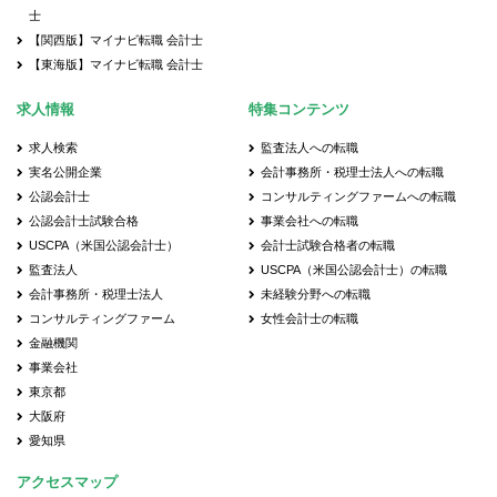
士
【関西版】マイナビ転職 会計士
【東海版】マイナビ転職 会計士
求人情報
特集コンテンツ
求人検索
監査法人への転職
実名公開企業
会計事務所・税理士法人への転職
公認会計士
コンサルティングファームへの転職
公認会計士試験合格
事業会社への転職
USCPA（米国公認会計士）
会計士試験合格者の転職
監査法人
USCPA（米国公認会計士）の転職
会計事務所・税理士法人
未経験分野への転職
コンサルティングファーム
女性会計士の転職
金融機関
事業会社
東京都
大阪府
愛知県
アクセスマップ