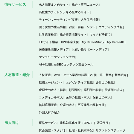
情報サービス
求人情報まとめサイト
総合・専門ニュース
高校生のチャレンジを応援するサイト
ティーンマーケティング支援
大学生活情報
働く女性の生活情報
雑誌・書籍・ソフト
ウエディング情報
世界遺産検定
総合農業情報サイト
マイナビ子育て
ECサイト構築・D2C事業支援
My CareerStudy
My CareerID
医療施設情報メディア
お買い物サポートメディア
マンスリーマンション予約
AIを活用したSEOコンテンツ支援ツール
人材派遣・紹介
人材派遣
Web・ゲーム業界の転職
20代・第二新卒
新卒紹介
転職エージェント
エグゼクティブ転職
会計士の転職
税理士の求人・転職
顧問紹介
薬剤師の転職
看護師の求人
コメディカル求人
医師の転職・求人
保育士の求人
無期雇用派遣
介護の求人
医療業界の経営支援
外国人材の紹介
法人向け
研修サービス
業務効率化支援（BPO）
発送代行
貸会議室・スタジオ
社宅・社員寮手配
リファレンスチェック