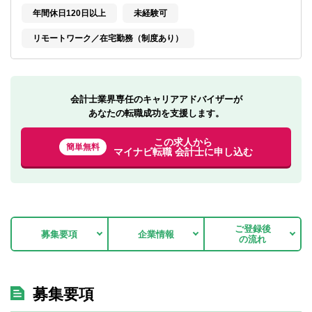
転職お役立ち情報
年間休日120日以上
未経験可
ご利用ガイド
リモートワーク／在宅勤務（制度あり）
非公開求人とは？
サービス紹介
会計士業界専任のキャリアアドバイザーが
あなたの転職成功を支援します。
転職お役立ち情報
この求人から
簡単無料
マイナビ転職 会計士に申し込む
業界情報
求人情報
ご登録後
募集要項
企業情報
の流れ
募集要項