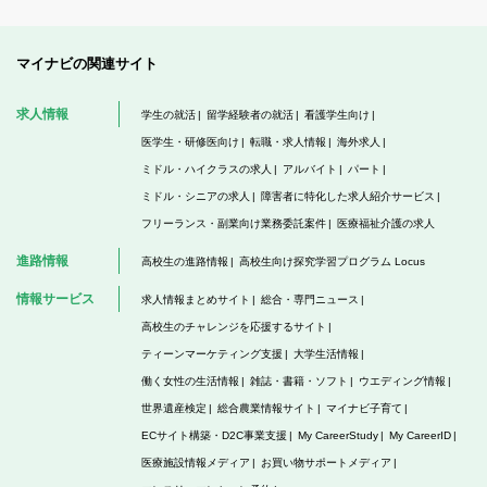
マイナビの関連サイト
求人情報
学生の就活
留学経験者の就活
看護学生向け
医学生・研修医向け
転職・求人情報
海外求人
ミドル・ハイクラスの求人
アルバイト
パート
ミドル・シニアの求人
障害者に特化した求人紹介サービス
フリーランス・副業向け業務委託案件
医療福祉介護の求人
進路情報
高校生の進路情報
高校生向け探究学習プログラム Locus
情報サービス
求人情報まとめサイト
総合・専門ニュース
高校生のチャレンジを応援するサイト
ティーンマーケティング支援
大学生活情報
働く女性の生活情報
雑誌・書籍・ソフト
ウエディング情報
世界遺産検定
総合農業情報サイト
マイナビ子育て
ECサイト構築・D2C事業支援
My CareerStudy
My CareerID
医療施設情報メディア
お買い物サポートメディア