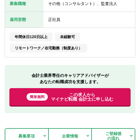
転職お役立ち情報
募集職種
その他（コンサルタント）、監査法人
ご利用ガイド
雇用形態
正社員
非公開求人とは？
年間休日120日以上
未経験可
サービス紹介
リモートワーク／在宅勤務（制度あり）
転職お役立ち情報
業界情報
会計士業界専任のキャリアアドバイザーが
求人情報
あなたの転職成功を支援します。
この求人から
簡単無料
マイナビ転職 会計士に申し込む
ご登録後
募集要項
企業情報
の流れ