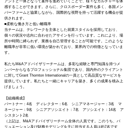
アントと一体となって案件を進めていくことで、様々なカルチャーを体
感することができます。さらに、クロスボーダー案件も多く、各国メン
バーファームと協業しながら、国際的な視野を持って活躍する機会が提
供されます。
■柔軟な働き方と低い離職率
当チームは、テレワークを主体とした就業スタイルを採用しており、
個々の状況や志向に合わせたアサインを行っています。これにより、場
所や時間に縛られず、業務を自己管理することが可能です。このような
離職率が非常に低い環境が築かれており、業界内での特徴となっていま
す。
私たちM&Aアドバイザリーチームは、多彩な経験と専門知識を持つメ
ンバーからなるプロフェッショナル集団であり、国内外のクライアント
に対してGrant Thornton Internationalの一員として高品質なサービスを
提供しています。私たちと一緒にキャリアを築き、多くの成果を積み上
げましょう。
【組織構成】
パートナー：4名 ディレクター：6名 シニアマネージャー：3名 マ
ネージャー：9名 シニアアソシエイト：7名 アソシエイト：14名 ア
シスタント2名
（上記は、M&Aアドバイザリーチーム全体の人員です。このうち、バ
リュエーション及び財務モデリングを主に担当する人員は約7名です