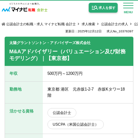
求人を探す
MENU
公認会計士の転職・求人 マイナビ転職 会計士
求人検索
公認会計士の求人
公
更新日：2025年12月12日
求人No_10376397
太陽グラントソントン・アドバイザーズ株式会社
M&Aアドバイザリー（バリュエーション及び財務
モデリング）｜【東京都】
公認会計士の求人
監査法人の求人
年収
500万円～1200万円
公認会計士試験合格向けの求人
勤務地
東京都 港区 元赤坂1-2-7 赤坂Kタワー18
USCPA（米国公認会計士）の求人
階
活かせる資格
公認会計士
女性会計士の転職
USCPA（米国公認会計士）
個別転職相談会・セミナー