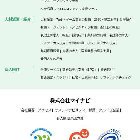
マンスリーマンション予約
AIを活用したSEOコンテンツ支援ツール
人材派遣・紹介
人材派遣
Web・ゲーム業界の転職
20代・第二新卒
新卒紹介
転職エージェント
エグゼクティブ転職
会計士の転職
税理士の求人・転職
顧問紹介
薬剤師の転職
看護師の求人
コメディカル求人
医師の転職・求人
保育士の求人
無期雇用派遣
介護の求人
医療業界の経営支援
外国人材の紹介
法人向け
研修サービス
業務効率化支援（BPO）
発送代行
貸会議室・スタジオ
社宅・社員寮手配
リファレンスチェック
株式会社マイナビ
会社概要
アクセス
サスティナビリティ
採用
グループ企業
個人情報保護方針