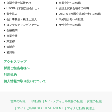
公認会計士試験合格
事業会社への転職
USCPA（米国公認会計士）
会計士試験合格者の転職
監査法人
USCPA（米国公認会計士）の転職
会計事務所・税理士法人
未経験分野への転職
コンサルティングファーム
女性会計士の転職
金融機関
事業会社
東京都
大阪府
愛知県
アクセスマップ
採用ご担当者様へ
利用規約
個人情報の取り扱いについて
営業の転職
ITの転職
MR・メディカル業界の転職
女性の転職
マイナビ転職EXECUTIVE AGENT
マイナビ転職 税理士