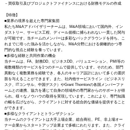
－買収取引及びプロジェクトファイナンスにおける財務モデルの作成
【特徴】
■業界の境界を超えた専門家集団
私たちM&Aアドバイザリーチームは、M&A領域において国内外、イン
ダストリー、サービス工程、ディール規模に捕らわれない一貫した関与
が可能です。当チームのメンバーは多彩なバックグラウンドを持ち、こ
れまでに培った強みを活かしながら、M&A分野における俯瞰的かつ専
門的な視点と経験を養っています。
■多様な経験と共同作業の機会
当チームは、FA、財務DD、ビジネスDD、バリュエーション、PMI等の
複数種類のサービスを1つのチームで提供しています。そのため、部門
異動なく複数業務を経験でき、各人のキャリア設計において多くの選択
肢を与えることができます。また、社内他サービスライン（ビジネスリ
スク、ITコンサル、中国デスク）やGrant Thorntonの各国メンバーファ
ームとの連携、協力を通じて自身の領域外の専門家からのサポートが得
られ、様々なノウハウの取得を実現しています。これにより、専門知識
の幅を広げながら、クライアントに対する総合的な価値を提供すること
ができます。
■多様なクライアントとトランザクション
当チームのクライアントは大手上場企業、総合商社、PE、非上場オー
ナー企業からスタートアップ企業まで多岐にわたります。また、クライ