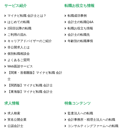
サービス紹介
転職お役立ち情報
マイナビ転職 会計士とは？
転職成功事例
はじめての転職
会計士の転職Q&A
2回目以降の転職
転職お役立ち情報
ご利用の流れ
会計士の転職先
キャリアアドバイザーのご紹介
年齢別の転職事情
非公開求人とは
個別転職相談会
よくあるご質問
Web面談サービス
【関東・首都圏版】マイナビ転職 会計
士
【関西版】マイナビ転職 会計士
【東海版】マイナビ転職 会計士
求人情報
特集コンテンツ
求人検索
監査法人への転職
実名公開企業
会計事務所・税理士法人への転職
公認会計士
コンサルティングファームへの転職