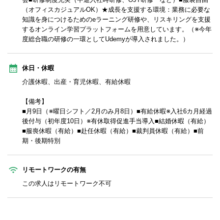
（オフィスカジュアルOK）★成長を支援する環境：業務に必要な
知識を身につけるためのeラーニング研修や、リスキリングを支援
するオンライン学習プラットフォームを用意しています。（※今年
度総合職の研修の一環としてUdemyが導入されました。）
休日・休暇
介護休暇、出産・育児休暇、有給休暇
【備考】
■月9日（※曜日シフト／2月のみ月8日）■有給休暇※入社6カ月経過
後付与（初年度10日）※有休取得促進手当導入■結婚休暇（有給）
■服喪休暇（有給）■赴任休暇（有給）■裁判員休暇（有給）■前
期・後期特別
リモートワークの有無
この求人はリモートワーク不可