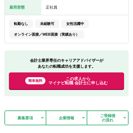
転職お役立ち情報
雇用形態
正社員
ご利用ガイド
転勤なし
未経験可
女性活躍中
非公開求人とは？
オンライン面接／WEB面接（実績あり）
サービス紹介
転職お役立ち情報
会計士業界専任のキャリアアドバイザーが
業界情報
あなたの転職成功を支援します。
求人情報
この求人から
簡単無料
マイナビ転職 会計士に申し込む
ご登録後
募集要項
企業情報
の流れ