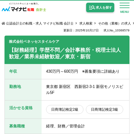
求人を探す
MENU
公認会計士の転職・求人 マイナビ転職 会計士
求人検索
その他（業種）の求人
更新日：2025年10月17日
求人No_10368579
株式会社ベネッセスタイルケア
【財務経理】学歴不問／会計事務所・税理士法人
歓迎／業界未経験歓迎／東京・新宿
公認会計士の求人
監査法人の求人
年収
430万円～600万円 ※募集要項に詳細あり
公認会計士試験合格向けの求人
勤務地
東京都 新宿区 西新宿2-3-1 新宿モノリスビ
USCPA（米国公認会計士）の求人
ル5F
活かせる資格
日商簿記検定2級
日商簿記検定3級
女性会計士の転職
個別転職相談会・セミナー
募集職種
経理、財務／管理会計