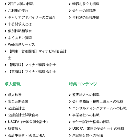
2回目以降の転職
転職お役立ち情報
ご利用の流れ
会計士の転職先
キャリアアドバイザーのご紹介
年齢別の転職事情
非公開求人とは
個別転職相談会
よくあるご質問
Web面談サービス
【関東・首都圏版】マイナビ転職 会計
士
【関西版】マイナビ転職 会計士
【東海版】マイナビ転職 会計士
求人情報
特集コンテンツ
求人検索
監査法人への転職
実名公開企業
会計事務所・税理士法人への転職
公認会計士
コンサルティングファームへの転職
公認会計士試験合格
事業会社への転職
USCPA（米国公認会計士）
会計士試験合格者の転職
監査法人
USCPA（米国公認会計士）の転職
会計事務所・税理士法人
未経験分野への転職