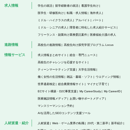
求人情報
学生の就活
留学経験者の就活
看護学生向け
医学生・研修医向け
転職・求人情報
海外求人
ミドル・ハイクラスの求人
アルバイト
パート
ミドル・シニアの求人
障害者に特化した求人紹介サービス
フリーランス・副業向け業務委託案件
医療福祉介護の求人
進路情報
高校生の進路情報
高校生向け探究学習プログラム Locus
情報サービス
求人情報まとめサイト
総合・専門ニュース
高校生のチャレンジを応援するサイト
ティーンマーケティング支援
大学生活情報
働く女性の生活情報
雑誌・書籍・ソフト
ウエディング情報
世界遺産検定
総合農業情報サイト
マイナビ子育て
ECサイト構築・D2C事業支援
My CareerStudy
My CareerID
医療施設情報メディア
お買い物サポートメディア
マンスリーマンション予約
AIを活用したSEOコンテンツ支援ツール
人材派遣・紹介
人材派遣
Web・ゲーム業界の転職
20代・第二新卒
新卒紹介