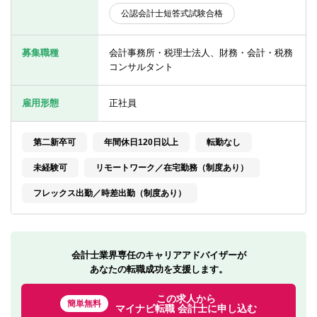
転職お役立ち情報
公認会計士短答式試験合格
ご利用ガイド
募集職種
会計事務所・税理士法人、財務・会計・税務
非公開求人とは？
コンサルタント
サービス紹介
雇用形態
正社員
転職お役立ち情報
第二新卒可
年間休日120日以上
転勤なし
業界情報
未経験可
リモートワーク／在宅勤務（制度あり）
求人情報
フレックス出勤／時差出勤（制度あり）
会計士業界専任のキャリアアドバイザーが
あなたの転職成功を支援します。
この求人から
簡単無料
マイナビ転職 会計士に申し込む