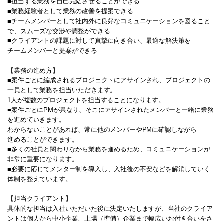
■担当する業務を自己完結させることができる
■業務経験者として業務の改善を提案できる
■チームメンバーとして社内外に良好なコミュニケーションを図ること
で、スムーズな交渉や調整ができる
■クライアントの課題に対して真摯に向き合い、最適な解決策を
チームメンバーと提案ができる
【業務の進め方】
■案件ごとに編成されるプロジェクトにアサインされ、プロジェクトの
一員として業務を担当いただきます。
1人が複数のプロジェクトを担当することになります。
■案件ごとにPMが異なり、そこにアサインされたメンバーと一緒に業務
を進めていきます。
わからないことがあれば、常に他のメンバーやPMに確認しながら
進めることができます。
■多くの社員と関わりながら業務を進めるため、コミュニケーションが
非常に重要になります。
■必要に応じてメンター制を導入し、入社後の不安などを解消していく
体制を整えています。
【担当クライアント】
具体的な担当は入社いただいた後に決定いたしますが、当社のクライア
ントは個人から中小企業、上場（準備）企業まで幅広いお付き合いをさ