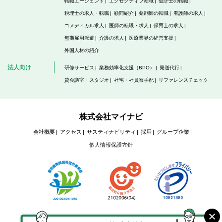
転職エージェント
エグゼクティブ転職
会計士の転職
税理士の求人・転職
顧問紹介
薬剤師の転職
看護師の求人
コメディカル求人
医師の転職・求人
保育士の求人
無期雇用派遣
介護の求人
医療業界の経営支援
外国人材の紹介
法人向け
研修サービス
業務効率化支援（BPO）
発送代行
貸会議室・スタジオ
社宅・社員寮手配
リファレンスチェック
株式会社マイナビ
会社概要
アクセス
サスティナビリティ
採用
グループ企業
個人情報保護方針