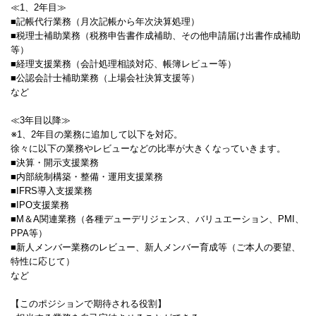
≪1、2年目≫
■記帳代行業務（月次記帳から年次決算処理）
■税理士補助業務（税務申告書作成補助、その他申請届け出書作成補助
等）
■経理支援業務（会計処理相談対応、帳簿レビュー等）
■公認会計士補助業務（上場会社決算支援等）
など
≪3年目以降≫
※1、2年目の業務に追加して以下を対応。
徐々に以下の業務やレビューなどの比率が大きくなっていきます。
■決算・開示支援業務
■内部統制構築・整備・運用支援業務
■IFRS導入支援業務
■IPO支援業務
■M＆A関連業務（各種デューデリジェンス、バリュエーション、PMI、
PPA等）
■新人メンバー業務のレビュー、新人メンバー育成等（ご本人の要望、
特性に応じて）
など
【このポジションで期待される役割】