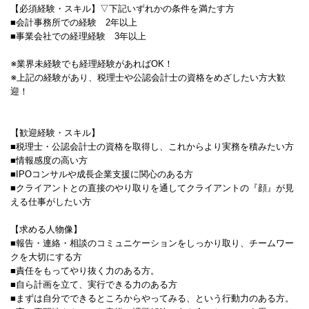
【必須経験・スキル】▽下記いずれかの条件を満たす方
■会計事務所での経験 2年以上
■事業会社での経理経験 3年以上
※業界未経験でも経理経験があればOK！
※上記の経験があり、税理士や公認会計士の資格をめざしたい方大歓
迎！
【歓迎経験・スキル】
■税理士・公認会計士の資格を取得し、これからより実務を積みたい方
■情報感度の高い方
■IPOコンサルや成長企業支援に関心のある方
■クライアントとの直接のやり取りを通してクライアントの『顔』が見
える仕事がしたい方
【求める人物像】
■報告・連絡・相談のコミュニケーションをしっかり取り、チームワー
クを大切にする方
■責任をもってやり抜く力のある方。
■自ら計画を立て、実行できる力のある方
■まずは自分でできるところからやってみる、という行動力のある方。