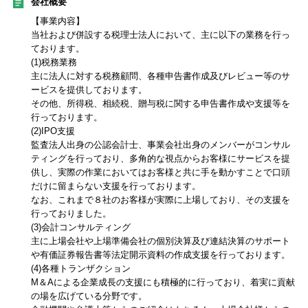
会社概要
【事業内容】
当社および併設する税理士法人において、主に以下の業務を行っ
ております。
(1)税務業務
主に法人に対する税務顧問、各種申告書作成及びレビュー等のサ
ービスを提供しております。
その他、所得税、相続税、贈与税に関する申告書作成や支援等を
行っております。
(2)IPO支援
監査法人出身の公認会計士、事業会社出身のメンバーがコンサル
ティングを行っており、多角的な視点からお客様にサービスを提
供し、実際の作業においてはお客様と共に手を動かすことで口頭
だけに留まらない支援を行っております。
なお、これまで８社のお客様が実際に上場しており、その支援を
行っておりました。
(3)会計コンサルティング
主に上場会社や上場準備会社の個別決算及び連結決算のサポート
や有価証券報告書等法定開示資料の作成支援を行っております。
(4)各種トランザクション
M＆Aによる企業成長の支援にも積極的に行っており、着実に貢献
の場を広げている分野です。