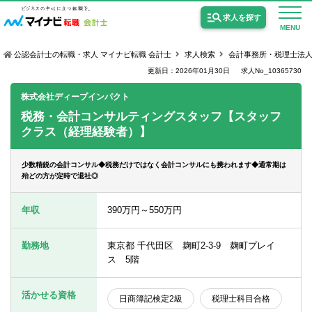
求人を探す
MENU
公認会計士の転職・求人 マイナビ転職 会計士
求人検索
会計事務所・税理士法
更新日：2026年01月30日
求人No_10365730
株式会社ディープインパクト
税務・会計コンサルティングスタッフ【スタッフ
クラス（経理経験者）】
公認会計士の求人
監査法人の求人
少数精鋭の会計コンサル◆税務だけではなく会計コンサルにも携われます◆通常期は
殆どの方が定時で退社◎
公認会計士試験合格向けの求人
年収
390万円～550万円
USCPA（米国公認会計士）の求人
勤務地
東京都 千代田区 麹町2-3-9 麹町プレイ
ス 5階
女性会計士の転職
個別転職相談会・セミナー
活かせる資格
日商簿記検定2級
税理士科目合格