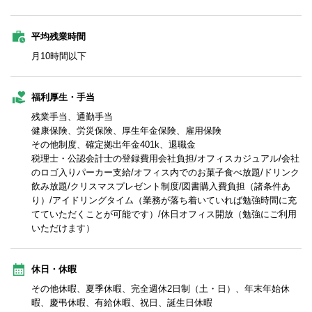
平均残業時間
月10時間以下
福利厚生・手当
残業手当、通勤手当
健康保険、労災保険、厚生年金保険、雇用保険
その他制度、確定拠出年金401k、退職金
税理士・公認会計士の登録費用会社負担/オフィスカジュアル/会社
のロゴ入りパーカー支給/オフィス内でのお菓子食べ放題/ドリンク
飲み放題/クリスマスプレゼント制度/図書購入費負担（諸条件あ
り）/アイドリングタイム（業務が落ち着いていれば勉強時間に充
てていただくことが可能です）/休日オフィス開放（勉強にご利用
いただけます）
休日・休暇
その他休暇、夏季休暇、完全週休2日制（土・日）、年末年始休
暇、慶弔休暇、有給休暇、祝日、誕生日休暇