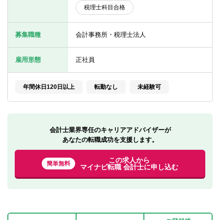
転職お役立ち情報
税理士科目合格
ご利用ガイド
募集職種
会計事務所・税理士法人
非公開求人とは？
雇用形態
正社員
サービス紹介
年間休日120日以上
転勤なし
未経験可
転職お役立ち情報
業界情報
求人情報
会計士業界専任のキャリアアドバイザーが
あなたの転職成功を支援します。
この求人から
簡単無料
マイナビ転職 会計士に申し込む