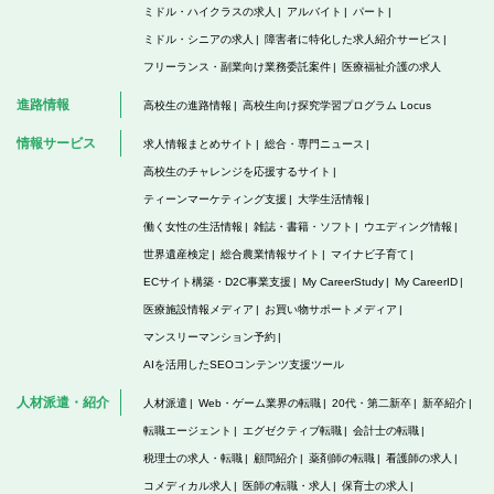
ミドル・ハイクラスの求人
アルバイト
パート
ミドル・シニアの求人
障害者に特化した求人紹介サービス
フリーランス・副業向け業務委託案件
医療福祉介護の求人
進路情報
高校生の進路情報
高校生向け探究学習プログラム Locus
情報サービス
求人情報まとめサイト
総合・専門ニュース
高校生のチャレンジを応援するサイト
ティーンマーケティング支援
大学生活情報
働く女性の生活情報
雑誌・書籍・ソフト
ウエディング情報
世界遺産検定
総合農業情報サイト
マイナビ子育て
ECサイト構築・D2C事業支援
My CareerStudy
My CareerID
医療施設情報メディア
お買い物サポートメディア
マンスリーマンション予約
AIを活用したSEOコンテンツ支援ツール
人材派遣・紹介
人材派遣
Web・ゲーム業界の転職
20代・第二新卒
新卒紹介
転職エージェント
エグゼクティブ転職
会計士の転職
税理士の求人・転職
顧問紹介
薬剤師の転職
看護師の求人
コメディカル求人
医師の転職・求人
保育士の求人