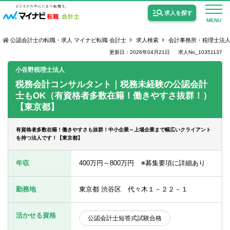
求人を探す
MENU
公認会計士の転職・求人 マイナビ転職 会計士
求人検索
会計事務所・税理士法
更新日：2026年04月21日
求人No_10351137
小谷野税理士法人
税務会計コンサルタント｜税務未経験の公認会計
士もOK（有資格者多数在籍！働きやすさ抜群！）
公認会計士の求人
【東京都】
監査法人の求人
有資格者多数在籍！働きやすさも抜群！中小企業～上場企業まで幅広いクライアント
公認会計士試験合格向けの求人
を持つ法人です！【東京都】
USCPA（米国公認会計士）の求人
年収
400万円～800万円 ※募集要項に詳細あり
勤務地
東京都 渋谷区 代々木１－２２－１
女性会計士の転職
個別転職相談会・セミナー
活かせる資格
公認会計士短答式試験合格