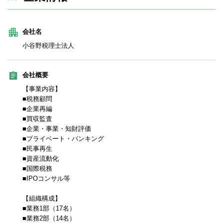
会社名
小谷野税理士法人
会社概要
【事業内容】
■税務顧問
■企業再編
■買収監査
■企業・事業・知財評価
■プライベート・バンキング
■民事再生
■資産流動化
■国際税務
■IPOコンサル等
【組織構成】
■業務1部（17名）
■業務2部（14名）