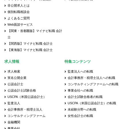
非公開求人とは
個別転職相談会
よくあるご質問
Web面談サービス
【関東・首都圏版】マイナビ転職 会計
士
【関西版】マイナビ転職 会計士
【東海版】マイナビ転職 会計士
求人情報
特集コンテンツ
求人検索
監査法人への転職
実名公開企業
会計事務所・税理士法人への転職
公認会計士
コンサルティングファームへの転職
公認会計士試験合格
事業会社への転職
USCPA（米国公認会計士）
会計士試験合格者の転職
監査法人
USCPA（米国公認会計士）の転職
会計事務所・税理士法人
未経験分野への転職
コンサルティングファーム
女性会計士の転職
金融機関
事業会社