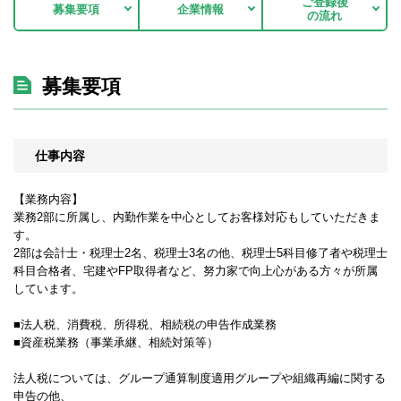
ご登録後
募集要項
企業情報
の流れ
募集要項
仕事内容
【業務内容】
業務2部に所属し、内勤作業を中心としてお客様対応もしていただきま
す。
2部は会計士・税理士2名、税理士3名の他、税理士5科目修了者や税理士
科目合格者、宅建やFP取得者など、努力家で向上心がある方々が所属
しています。
■法人税、消費税、所得税、相続税の申告作成業務
■資産税業務（事業承継、相続対策等）
法人税については、グループ通算制度適用グループや組織再編に関する
申告の他、