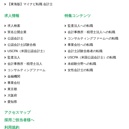
【東海版】マイナビ転職 会計士
求人情報
特集コンテンツ
求人検索
監査法人への転職
実名公開企業
会計事務所・税理士法人への転職
公認会計士
コンサルティングファームへの転職
公認会計士試験合格
事業会社への転職
USCPA（米国公認会計士）
会計士試験合格者の転職
監査法人
USCPA（米国公認会計士）の転職
会計事務所・税理士法人
未経験分野への転職
コンサルティングファーム
女性会計士の転職
金融機関
事業会社
東京都
大阪府
愛知県
アクセスマップ
採用ご担当者様へ
利用規約