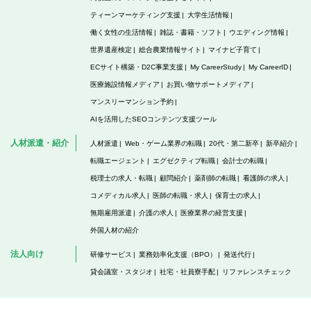
ティーンマーケティング支援
大学生活情報
働く女性の生活情報
雑誌・書籍・ソフト
ウエディング情報
世界遺産検定
総合農業情報サイト
マイナビ子育て
ECサイト構築・D2C事業支援
My CareerStudy
My CareerID
医療施設情報メディア
お買い物サポートメディア
マンスリーマンション予約
AIを活用したSEOコンテンツ支援ツール
人材派遣・紹介
人材派遣
Web・ゲーム業界の転職
20代・第二新卒
新卒紹介
転職エージェント
エグゼクティブ転職
会計士の転職
税理士の求人・転職
顧問紹介
薬剤師の転職
看護師の求人
コメディカル求人
医師の転職・求人
保育士の求人
無期雇用派遣
介護の求人
医療業界の経営支援
外国人材の紹介
法人向け
研修サービス
業務効率化支援（BPO）
発送代行
貸会議室・スタジオ
社宅・社員寮手配
リファレンスチェック