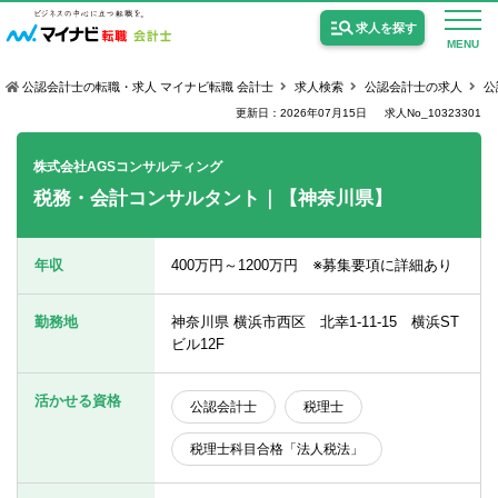
求人を探す
MENU
公認会計士の転職・求人 マイナビ転職 会計士
求人検索
公認会計士の求人
公
更新日：2026年07月15日
求人No_10323301
株式会社AGSコンサルティング
税務・会計コンサルタント｜【神奈川県】
公認会計士の求人
監査法人の求人
年収
400万円～1200万円 ※募集要項に詳細あり
公認会計士試験合格向けの求人
勤務地
神奈川県 横浜市西区 北幸1-11-15 横浜ST
USCPA（米国公認会計士）の求人
ビル12F
活かせる資格
公認会計士
税理士
女性会計士の転職
税理士科目合格「法人税法」
個別転職相談会・セミナー