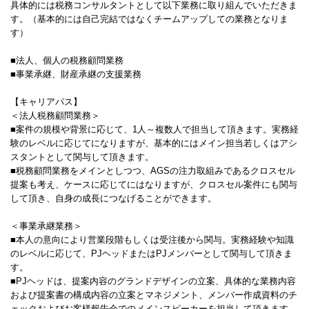
具体的には税務コンサルタントとして以下業務に取り組んでいただきま
す。（基本的には自己完結ではなくチームアップしての業務となりま
す）
■法人、個人の税務顧問業務
■事業承継、財産承継の支援業務
【キャリアパス】
＜法人税務顧問業務＞
■案件の規模や背景に応じて、1人～複数人で担当して頂きます。実務経
験のレベルに応じてになりますが、基本的にはメイン担当若しくはアシ
スタントとして関与して頂きます。
■税務顧問業務をメインとしつつ、AGSの注力取組みであるクロスセル
提案も考え、ケースに応じてにはなりますが、クロスセル案件にも関与
して頂き、自身の成長につなげることができます。
＜事業承継業務＞
■本人の意向により営業段階もしくは受注後から関与。実務経験や知識
のレベルに応じて、PJヘッドまたはPJメンバーとして関与して頂きま
す。
■PJヘッドは、提案内容のグランドデザインの立案、具体的な業務内容
および提案書の構成内容の立案とマネジメント、メンバー作成資料のチ
ェックおよびお客様報告会でのメインスピーカーを担当して頂きます。