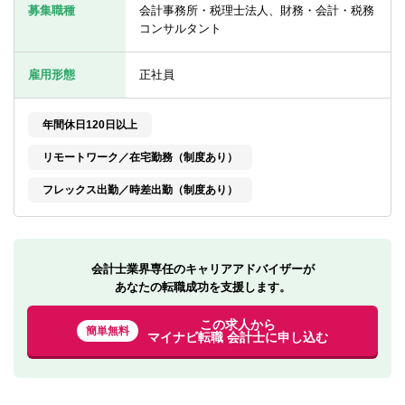
転職お役立ち情報
募集職種
会計事務所・税理士法人、財務・会計・税務
コンサルタント
ご利用ガイド
雇用形態
正社員
非公開求人とは？
サービス紹介
年間休日120日以上
リモートワーク／在宅勤務（制度あり）
転職お役立ち情報
フレックス出勤／時差出勤（制度あり）
業界情報
求人情報
会計士業界専任のキャリアアドバイザーが
あなたの転職成功を支援します。
この求人から
簡単無料
マイナビ転職 会計士に申し込む