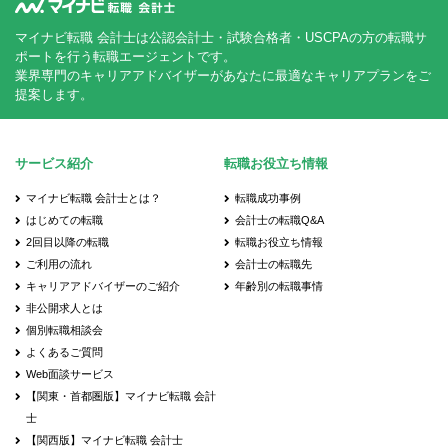
マイナビ転職 会計士は公認会計士・試験合格者・USCPAの方の転職サ
ポートを行う転職エージェントです。
業界専門のキャリアアドバイザーがあなたに最適なキャリアプランをご
提案します。
サービス紹介
転職お役立ち情報
マイナビ転職 会計士とは？
転職成功事例
はじめての転職
会計士の転職Q&A
2回目以降の転職
転職お役立ち情報
ご利用の流れ
会計士の転職先
キャリアアドバイザーのご紹介
年齢別の転職事情
非公開求人とは
個別転職相談会
よくあるご質問
Web面談サービス
【関東・首都圏版】マイナビ転職 会計
士
【関西版】マイナビ転職 会計士