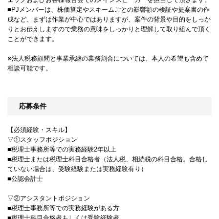
■PJメンバーは、株価算定やスキームごとの影響額の検証や提案書の作
成など、まずは作業が中心ではありますが、案件の背景や目的をしっか
りとお伝えしますので業務の意味をしっかりと理解して取り組んで頂く
ことができます。
※法人税務顧問と事業承継の業務割合については、本人の希望も含めて
相談可能です。
応募条件
【必須経験・スキル】
▽①スタッフポジション
■税理士事務所等での実務経験2年以上
■税理士または税理士科目合格者（法人税、相続税の科目合格。合格し
ていない場合は、受験経験または実務経験有り）
■公認会計士
▽②アシスタントポジション
■税理士事務所等での実務経験がある方
■税理士科目合格者もしくは受験経験者