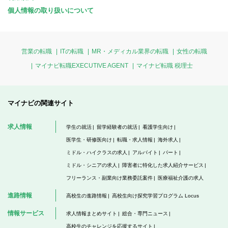
個人情報の取り扱いについて
営業の転職
ITの転職
MR・メディカル業界の転職
女性の転職
マイナビ転職EXECUTIVE AGENT
マイナビ転職 税理士
マイナビの関連サイト
求人情報
学生の就活
留学経験者の就活
看護学生向け
医学生・研修医向け
転職・求人情報
海外求人
ミドル・ハイクラスの求人
アルバイト
パート
ミドル・シニアの求人
障害者に特化した求人紹介サービス
フリーランス・副業向け業務委託案件
医療福祉介護の求人
進路情報
高校生の進路情報
高校生向け探究学習プログラム Locus
情報サービス
求人情報まとめサイト
総合・専門ニュース
高校生のチャレンジを応援するサイト