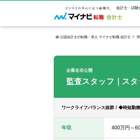
会計士・試験
公認会計士の転職・求人 マイナビ転職 会計士
求
マイナビ転
ご状況別
会計士試
保有資格
ご利用ガイ
年齢別転職
受験資格・
公認会計士
企業名非公開
よくあるご
はじめての
試験科目一
公認会計士
監査スタッフ｜スタ
サービス紹介
転職お役立ち情報
業界情報
ご利用の流
2回目以降
試験合格後
USCPA（
求人情報
ワークライフバランス抜群！◆時短勤
年収
400万円～6