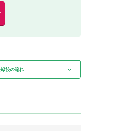
む
登録後
の流れ