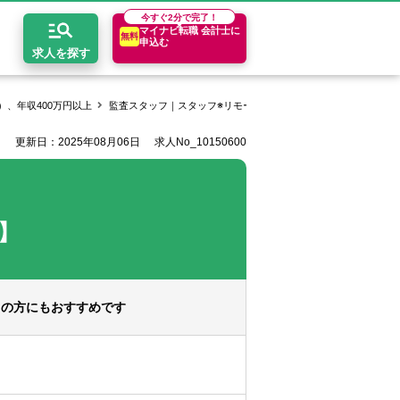
今すぐ
2分で完了！
マイナビ転職 会計士に
無料
申込む
求人を探す
、年収400万円以上
監査スタッフ｜スタッフ※リモートワークを積極活用【東京】
更新日：2025年08月06日
求人No_10150600
開求人とは？
ちコンテンツ
エリア別求人情報
セスマップ
コンサルティングファーム
関東・首都圏
年収診断
者の転職Q&A
会計事務所・税理士法人
関西
キャリア診断
】
イド
事業会社
東海
向の方にもおすすめです