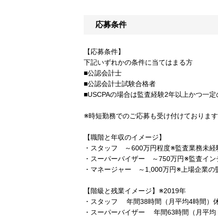
応募条件
【応募条件】
下記いずれかの条件に当てはまる方
■公認会計士
■公認会計士試験合格者
■USCPAの場合は監査経験2年以上かつ一
※時短勤務でのご応募も受け付けておりま
【職階と年収のイメージ】
・スタッフ ～600万円程度※監査業務未
・スーパーバイザー ～750万円※監査イン
・マネージャー ～1,000万円※上場企業
【階級と残業イメージ】※2019年
・スタッフ 年間38時間（月平均4時間）
・スーパーバイザー 年間63時間（月平均 