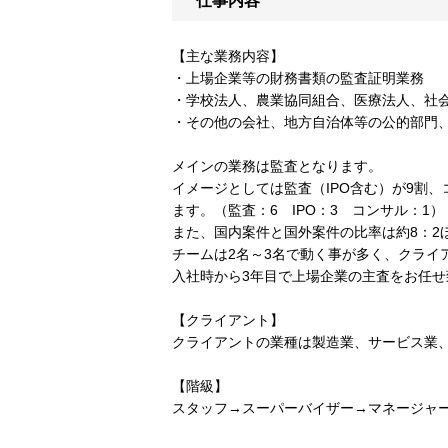
仕事内容
【主な業務内容】
・上場企業等の財務書類の監査証明業務
・学校法人、農業協同組合、医療法人、社
・その他の会社、地方自治体等の公的部門
メインの業務は監査となります。
イメージとしては監査（IPO含む）が9割
ます。（監査：6 IPO：3 コンサル：1）
また、国内案件と国外案件の比率は約8：2
チームは2名～3名で動く事が多く、クライ
入社時から3年目で上場企業の主査をお任せ
【クライアント】
クライアントの業種は製造業、サービス業
【階級】
スタッフ→スーパーバイザー→マネージャ