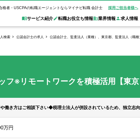
合格者・USCPAの転職エージェントならマイナビ転職 会計士
採用ご担当者様へ
サービス紹介
転職お役立ち情報
業界情報
求人情報
人検索
公認会計士の求人
公認会計士、監査法人（業種）、東京都、監査法人（職種）
職 会計士とは？
Web面談サービス
非公
転職ガイド
験情報
別求人情報
業界別求人情報
業界トピックス
転職活動お役立
ド
個別転職相談会・セミナー
アク
ポイント
申し込み手順
女性会計士の転職
監査法人
業界情報の記事一覧
転職お役立ち情報
金融機関
質問
キャリアアドバイザーのご紹介
転職の方へ
覧
試験合格
USCPAの転職
会計士が活躍できる転職先
会計士・試験合格
ッフ※リモートワークを積極活用【東京
会計事務所・税理士法人
事業会社
れ
転職成功事例
の転職の方へ
の流れ
米国公認会計士）
未経験分野への転職
監査法人
WEB面接完全ガ
コンサルティングファー
務や働き方はご相談下さい◆税理士法人が併設されているため、独立志
ム
00万円