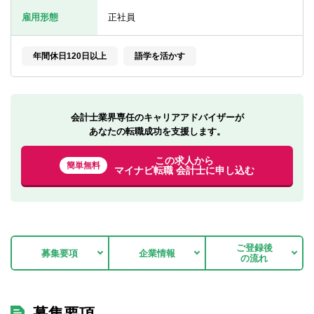
転職お役立ち情報
雇用形態
正社員
ご利用ガイド
年間休日120日以上
語学を活かす
非公開求人とは？
サービス紹介
会計士業界専任のキャリアアドバイザーが
転職お役立ち情報
あなたの転職成功を支援します。
業界情報
この求人から
簡単無料
マイナビ転職 会計士に申し込む
求人情報
ご登録後
募集要項
企業情報
の流れ
募集要項