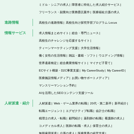
ミドル・シニアの求人
障害者に特化した求人紹介サービス
フリーランス・副業向け業務委託案件
医療福祉介護の求人
進路情報
高校生の進路情報
高校生向け探究学習プログラム Locus
情報サービス
求人情報まとめサイト
総合・専門ニュース
高校生のチャレンジを応援するサイト
ティーンマーケティング支援
大学生活情報
働く女性の生活情報
雑誌・書籍・ソフト
ウエディング情報
世界遺産検定
総合農業情報サイト
マイナビ子育て
ECサイト構築・D2C事業支援
My CareerStudy
My CareerID
医療施設情報メディア
お買い物サポートメディア
マンスリーマンション予約
AIを活用したSEOコンテンツ支援ツール
人材派遣・紹介
人材派遣
Web・ゲーム業界の転職
20代・第二新卒
新卒紹介
転職エージェント
エグゼクティブ転職
会計士の転職
税理士の求人・転職
顧問紹介
薬剤師の転職
看護師の求人
コメディカル求人
医師の転職・求人
保育士の求人
無期雇用派遣
介護の求人
医療業界の経営支援