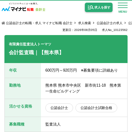
求人を探す
MENU
公認会計士の転職・求人 マイナビ転職 会計士
求人検索
公認会計士の求人
公
更新日：2026年08月05日
求人No_10123562
有限責任監査法人トーマツ
会計監査職｜【熊本県】
公認会計士の求人
監査法人の求人
年収
600万円～920万円 ※募集要項に詳細あり
公認会計士試験合格向けの求人
勤務地
熊本県 熊本市中央区 新市街11-18 熊本第
USCPA（米国公認会計士）の求人
一生命ビルディング
活かせる資格
公認会計士
公認会計士試験合格
女性会計士の転職
個別転職相談会・セミナー
募集職種
監査法人