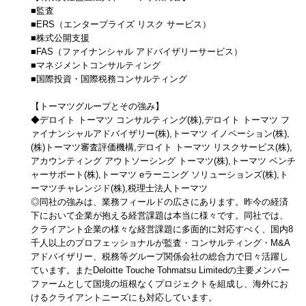
■監査
■ERS（エンタープライズ リスク サービス）
■株式公開支援
■FAS（ファイナンシャル アドバイザリーサービス）
■マネジメントコンサルティング
■国際投資・国際税務コンサルティング
【トーマツグループとその強み】
◆デロイト トーマツ コンサルティング(株),デロイト トーマツ フ
ァイナンシャルアドバイザリー(株),トーマツ イノベーション(株),
(株)トーマツ審査評価機構,デロイト トーマツ リスクサービス(株),
アカウンティング アウトソーシング トーマツ(株),トーマツ ベンチ
ャーサポート(株),トーマツ eラーニング ソリューションズ(株),ト
ーマツチャレンジド(株),税理士法人トーマツ
◎同社の強みは、業務フィールドの広さにあります。昨今の経済
下において企業が抱える経営課題は本当に様々です。同社では、
クライアント企業の様々な経営課題に多面的に対応すべく、国内8
千人以上のプロフェッショナルが監査・コンサルティング・M&A
アドバイザリー、税務等グループ関係会社の総合力で日々活躍し
ています。またDeloitte Touche Tohmatsu Limitedの主要メンバー
ファームとして国境の垣根なくプロジェクトを組成し、海外にお
けるクライアントニーズにも対応しています。