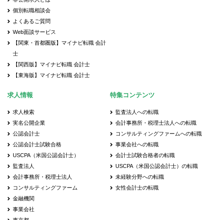
個別転職相談会
よくあるご質問
Web面談サービス
【関東・首都圏版】マイナビ転職 会計
士
【関西版】マイナビ転職 会計士
【東海版】マイナビ転職 会計士
求人情報
特集コンテンツ
求人検索
監査法人への転職
実名公開企業
会計事務所・税理士法人への転職
公認会計士
コンサルティングファームへの転職
公認会計士試験合格
事業会社への転職
USCPA（米国公認会計士）
会計士試験合格者の転職
監査法人
USCPA（米国公認会計士）の転職
会計事務所・税理士法人
未経験分野への転職
コンサルティングファーム
女性会計士の転職
金融機関
事業会社