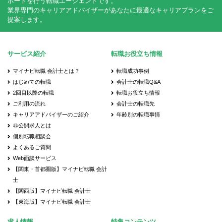
ポートを行う転職エージェントです。
業界専門のキャリアアドバイザーがあなたに最適なキャリアプランをご
提案します。
サービス紹介
転職お役立ち情報
マイナビ転職 会計士とは？
転職成功事例
はじめての転職
会計士の転職Q&A
2回目以降の転職
転職お役立ち情報
ご利用の流れ
会計士の転職先
キャリアアドバイザーのご紹介
年齢別の転職事情
非公開求人とは
個別転職相談会
よくあるご質問
Web面談サービス
【関東・首都圏版】マイナビ転職 会計
士
【関西版】マイナビ転職 会計士
【東海版】マイナビ転職 会計士
求人情報
特集コンテンツ