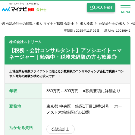
求人を探す
MENU
公認会計士の転職・求人 マイナビ転職 会計士
求人検索
公認会計士の求人
公
更新日：2025年11月06日
求人No_10039942
株式会社ストリーム
【税務・会計コンサルタント】アソシエイト～マ
ネージャー｜勉強中・税務未経験の方も歓迎◎
公認会計士の求人
監査法人の求人
上場企業も複数クライアントに抱える少数精鋭のコンサルティング会社で税務＋コン
サル両方の経験が積める求人です！！
公認会計士試験合格向けの求人
年収
350万円～800万円 ※募集要項に詳細あり
USCPA（米国公認会計士）の求人
勤務地
東京都 中央区 銀座1丁目19番14号 ホー
メスト木箱銀座ビル10階
女性会計士の転職
個別転職相談会・セミナー
活かせる資格
公認会計士