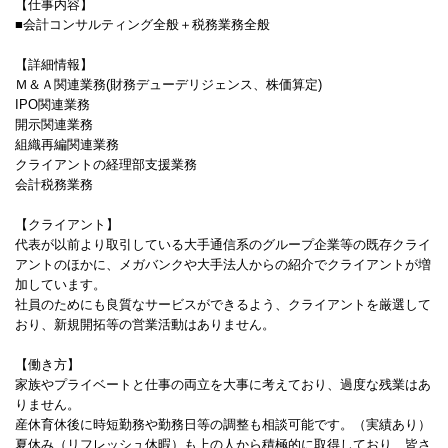
【仕事内容】
■会計コンサルティング全般＋税務業務全般
【詳細情報】
Ｍ＆Ａ関連業務(財務デューデリジェンス、株価算定)
IPO関連業務
開示関連業務
組織再編関連業務
クライアントの経理部支援業務
会計税務業務
【クライアント】
代表が以前より取引している大手通信系のグループ企業等の既存クライ
アントのほかに、メガバンクや大手法人からの紹介でクライアントが増
加しています。
社員のためにも良質なサービスができるよう、クライアントを厳選して
おり、新規開拓等の営業活動はありません。
【働き方】
家族やプライベートと仕事の両立を大事に考えており、過度な残業はあ
りません。
産休育休後に時短勤務や勤務日等の調整も相談可能です。（実績あり）
夏休み（リフレッシュ休暇）も上の人から積極的に取得しており、皆さ