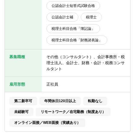
転職お役立ち情報
公認会計士短答式試験合格
ご利用ガイド
公認会計士補
税理士
非公開求人とは？
税理士科目合格「簿記論」
税理士科目合格「財務諸表論」
サービス紹介
転職お役立ち情報
募集職種
その他（コンサルタント）、会計事務所・税
理士法人、会計士、財務・会計・税務コンサ
業界情報
ルタント
求人情報
雇用形態
正社員
第二新卒可
年間休日120日以上
転勤なし
未経験可
リモートワーク／在宅勤務（制度あり）
オンライン面接／WEB面接（実績あり）