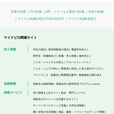
営業の転職
ITの転職
MR・メディカル業界の転職
女性の転職
マイナビ転職EXECUTIVE AGENT
マイナビ転職 税理士
マイナビの関連サイト
求人情報
学生の就活
留学経験者の就活
看護学生向け
医学生・研修医向け
転職・求人情報
海外求人
ミドル・ハイクラスの求人
アルバイト
パート
ミドル・シニアの求人
障害者に特化した求人紹介サービス
フリーランス・副業向け業務委託案件
医療福祉介護の求人
進路情報
高校生の進路情報
高校生向け探究学習プログラム Locus
情報サービス
求人情報まとめサイト
総合・専門ニュース
高校生のチャレンジを応援するサイト
ティーンマーケティング支援
大学生活情報
働く女性の生活情報
雑誌・書籍・ソフト
ウエディング情報