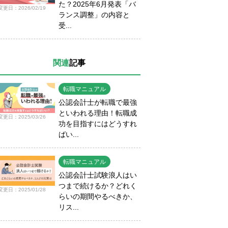
た？2025年6月発表「バ
変更日：2026/02/19
ランス調整」の内容と
受...
関連
記事
転職マニュアル
公認会計士が転職で最強
といわれる理由！転職成
変更日：2025/03/26
功を目指すにはどうすれ
ばい...
転職マニュアル
公認会計士試験浪人はい
つまで続けるか？どれく
変更日：2025/01/28
らいの期間やるべきか、
リス...