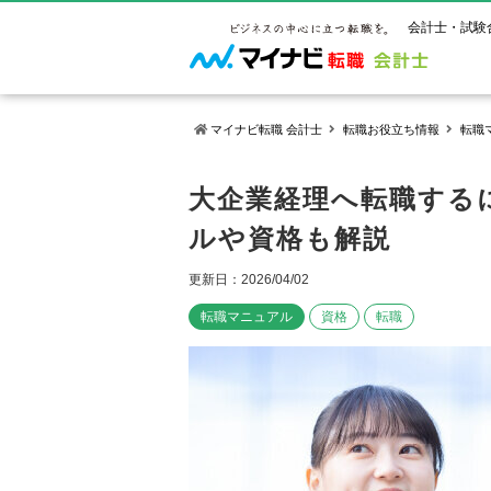
会計士・試験
マイナビ転職 会計士
転職お役立ち情報
転職
マイナビ転
ご状況別
会計士試
保有資格
大企業経理へ転職する
ご利用ガイ
ルや資格も解説
年齢別転職
受験資格・
公認会計士
よくあるご
はじめての
試験科目一
公認会計士
更新日：2026/04/02
サービス紹介
転職お役立ち情報
業界情報
ご利用の流
2回目以降
試験合格後
USCPA（
転職マニュアル
資格
転職
求人情報