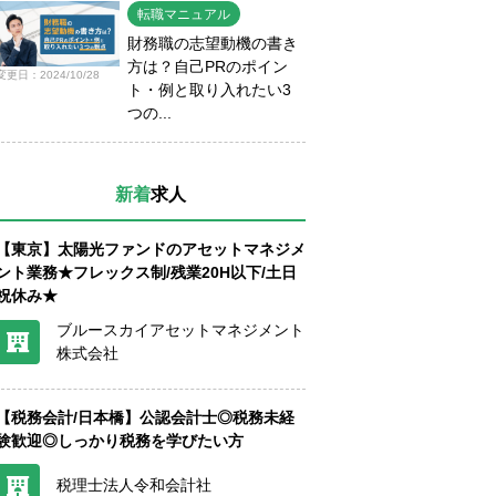
転職マニュアル
財務職の志望動機の書き
方は？自己PRのポイン
変更日：2024/10/28
ト・例と取り入れたい3
つの...
新着
求人
【東京】太陽光ファンドのアセットマネジメ
ント業務★フレックス制/残業20H以下/土日
祝休み★
ブルースカイアセットマネジメント
株式会社
【税務会計/日本橋】公認会計士◎税務未経
験歓迎◎しっかり税務を学びたい方
税理士法人令和会計社