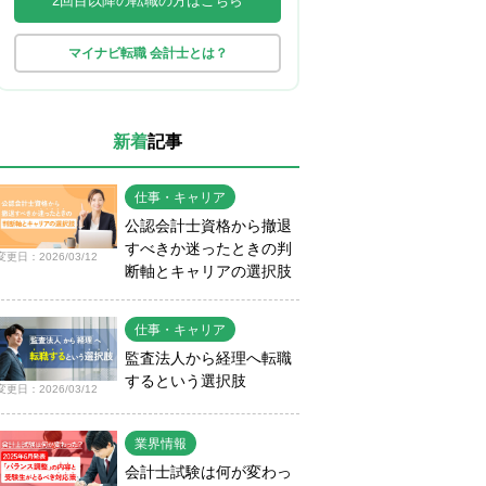
2回目以降の転職の方はこちら
マイナビ転職 会計士とは？
新着
記事
仕事・キャリア
公認会計士資格から撤退
すべきか迷ったときの判
変更日：2026/03/12
断軸とキャリアの選択肢
仕事・キャリア
監査法人から経理へ転職
するという選択肢
変更日：2026/03/12
業界情報
会計士試験は何が変わっ