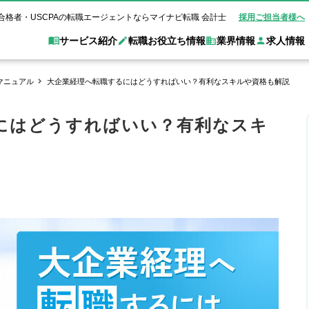
合格者・USCPAの転職エージェントならマイナビ転職 会計士
採用ご担当者様へ
サービス紹介
転職お役立ち情報
業界情報
求人情報
マニュアル
大企業経理へ転職するにはどうすればいい？有利なスキルや資格も解説
職 会計士とは？
Web面談サービス
非公
転職ガイド
験情報
別求人情報
業界別求人情報
業界トピックス
転職活動お役立
にはどうすればいい？有利なスキ
ド
個別転職相談会・セミナー
アク
ポイント
申し込み手順
女性会計士の転職
監査法人
業界情報の記事一覧
転職お役立ち情報
金融機関
質問
キャリアアドバイザーのご紹介
転職の方へ
覧
試験合格
USCPAの転職
会計士が活躍できる転職先
会計士・試験合格
会計事務所・税理士法人
事業会社
れ
転職成功事例
の転職の方へ
の流れ
米国公認会計士）
未経験分野への転職
監査法人
WEB面接完全ガ
コンサルティングファー
ム