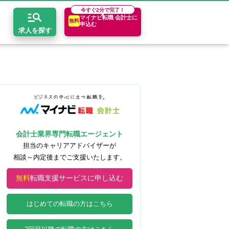
今すぐ
2分で完了！
マイナビ転職 会計士に
無料
申込む
求人を探す
開求人とは？
ちコンテンツ
エリア別求人情報
セスマップ
コンサルティングファーム
関東・首都圏
年収診断
者の転職Q&A
会計事務所・税理士法人
関西
キャリア診断
会計士業界専門転職エージェント
イド
事業会社
東海
担当のキャリアアドバイザーが
相談～内定後までご支援いたします。
無料
転職支援サービスに申し込む
はじめての転職の方はこちら