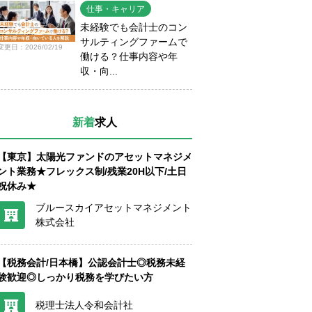
仕事・キャリア
未経験でも会計士のコン
サルティングファームで
変更日：2026/02/19
働ける？仕事内容や年
収・向...
新着
求人
【東京】太陽光ファンドのアセットマネジメ
ント業務★フレックス制/残業20H以下/土日
祝休み★
ブルースカイアセットマネジメント
株式会社
【税務会計/日本橋】公認会計士◎税務未経
験歓迎◎しっかり税務を学びたい方
税理士法人令和会計社