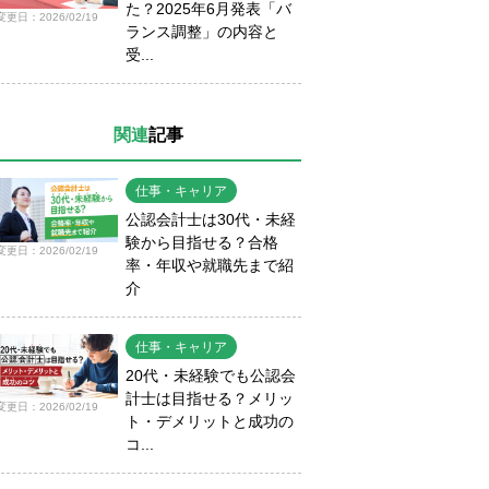
た？2025年6月発表「バ
変更日：2026/02/19
ランス調整」の内容と
受...
関連
記事
仕事・キャリア
公認会計士は30代・未経
験から目指せる？合格
変更日：2026/02/19
率・年収や就職先まで紹
介
仕事・キャリア
20代・未経験でも公認会
計士は目指せる？メリッ
変更日：2026/02/19
ト・デメリットと成功の
コ...