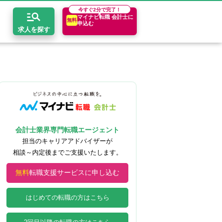
今すぐ
2分で完了！
マイナビ転職 会計士に
無料
申込む
求人を探す
開求人とは？
ちコンテンツ
エリア別求人情報
セスマップ
コンサルティングファーム
関東・首都圏
年収診断
者の転職Q&A
会計事務所・税理士法人
関西
キャリア診断
会計士業界専門転職エージェント
イド
事業会社
東海
担当のキャリアアドバイザーが
相談～内定後までご支援いたします。
無料
転職支援サービスに申し込む
はじめての転職の方はこちら