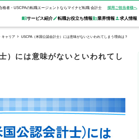
合格者・USCPAの転職エージェントならマイナビ転職 会計士
採用ご担当者様へ
サービス紹介
転職お役立ち情報
業界情報
求人情報
・キャリア
USCPA（米国公認会計士）には意味がないといわれてしまう理由は？
職 会計士とは？
Web面談サービス
非公
転職ガイド
験情報
別求人情報
業界別求人情報
業界トピックス
転職活動お役立
計士）には意味がないといわれてし
ド
個別転職相談会・セミナー
アク
ポイント
申し込み手順
女性会計士の転職
監査法人
業界情報の記事一覧
転職お役立ち情報
金融機関
質問
キャリアアドバイザーのご紹介
転職の方へ
覧
試験合格
USCPAの転職
会計士が活躍できる転職先
会計士・試験合格
会計事務所・税理士法人
事業会社
れ
転職成功事例
の転職の方へ
の流れ
米国公認会計士）
未経験分野への転職
監査法人
WEB面接完全ガ
コンサルティングファー
ム