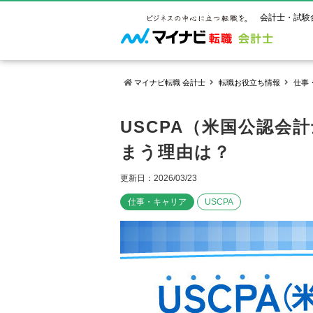
会計士・試験
マイナビ転職 会計士
転職お役立ち情報
仕事
マイナビ転
ご状況別
会計士試
保有資格
USCPA（米国公認会
ご利用ガイ
まう理由は？
年齢別転職
受験資格・
公認会計士
よくあるご
はじめての
試験科目一
公認会計士
更新日：2026/03/23
サービス紹介
転職お役立ち情報
業界情報
ご利用の流
2回目以降
試験合格後
USCPA（
仕事・キャリア
USCPA
求人情報