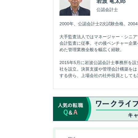
岩波 竜太郎
公認会計士
2000年、公認会計士2次試験合格。20
大手監査法人ではマネージャー・シニア
会計監査に従事。その後ベンチャー企業
めた管理業務全般を幅広く経験。
2015年5月に岩波公認会計士事務所を設
社を設立。決算支援や管理会計構築をは
する傍ら、上場会社の社外役員としても