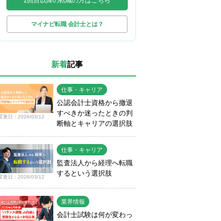
2回目以降の転職の方はこちら
マイナビ転職 会計士とは？
新着
記事
仕事・キャリア
公認会計士資格から撤退
すべきか迷ったときの判
変更日：2026/03/12
断軸とキャリアの選択肢
仕事・キャリア
監査法人から経理へ転職
するという選択肢
変更日：2026/03/12
業界情報
会計士試験は何が変わっ