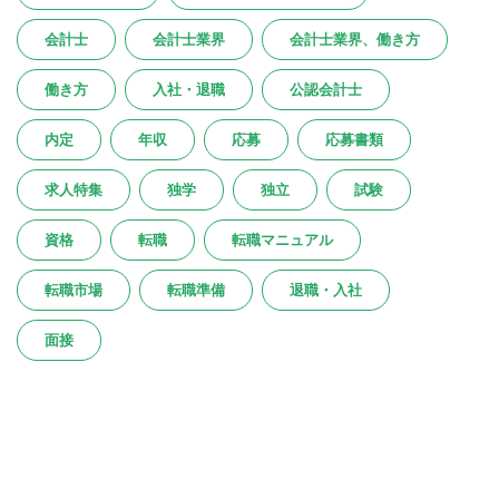
会計士
会計士業界
会計士業界、働き方
働き方
入社・退職
公認会計士
内定
年収
応募
応募書類
求人特集
独学
独立
試験
資格
転職
転職マニュアル
転職市場
転職準備
退職・入社
面接