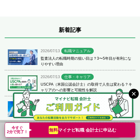
新着記事
2026/07/13
転職マニュアル
監査法人の転職時期の狙い目は？3〜5年目が有利にな
りやすい理由
2026/07/13
仕事・キャリア
USCPA（米国公認会計士）の取得で人生は変わる？キ
ャリアのへの影響と可能性を解説
2026/06/19
業界情報
【令和8年(2026年) 公認会計士試験第Ⅱ回短答式試験
結果速報】令和8年論文式試験に向けて
今すぐ
2026/06/18
業界情報
マイナビ転職 会計士に
申込む
無料
転職支援サービス申込み
簡単無料
2分で完了！
公認会計士の年収の現実｜収入差がつくキャリアの選