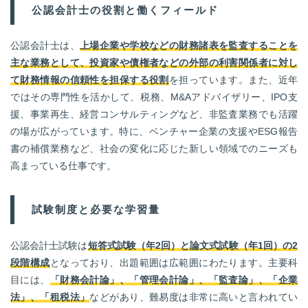
公認会計士の役割と働くフィールド
公認会計士は、
上場企業や学校などの財務諸表を監査することを
主な業務として、投資家や債権者などの外部の利害関係者に対し
て財務情報の信頼性を担保する役割
を担っています。また、近年
ではその専門性を活かして、税務、M&Aアドバイザリー、IPO支
援、事業再生、経営コンサルティングなど、非監査業務でも活躍
の場が広がっています。特に、ベンチャー企業の支援やESG報告
書の補償業務など、社会の変化に応じた新しい領域でのニーズも
高まっている仕事です。
試験制度と必要な学習量
公認会計士試験は
短答式試験（年2回）と論文式試験（年1回）の2
段階構成
となっており、出題範囲は広範囲にわたります。主要科
目には、
「財務会計論」、「管理会計論」、「監査論」、「企業
法」、「租税法」
などがあり、難易度は非常に高いと言われてい