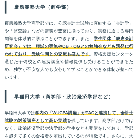
慶應義塾大学（商学部）
慶應義塾大学商学部では、公認会計士試験に直結する「会計学」
や「監査論」などの講義が豊富に揃っており、実務に通じる専門
知識を体系的に学ぶことができます。また、
学生団体「慶應会計
研究会」では、模試の実施やOB・OGとの勉強会なども活発に行
われており、受験仲間との交流も盛んです
。資格支援センターを
通じた予備校との連携講座や情報提供も受けることができるた
め、独学が不安な人でも安心して学ぶことができる体制が整って
います。
早稲田大学（商学部・政治経済学部など）
早稲田大学では
学内の「WUCPA講座」がTACと連携して、会計士
試験の対策講座として高い実績
を残しています。商学部だけでは
なく、政治経済学部や法学部の学生なども受講をしており、学部
を超えて多くの合格者を輩出しているのが特徴です。さらに、大