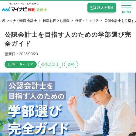
求人を探す
MENU
マイナビ転職 会計士
転職お役立ち情報
仕事・キャリア
公認会計士を目指す
公認会計士を目指す人のための学部選び完
全ガイド
更新日：2026/03/23
公認会計士の求人
仕事・キャリア
公認会計士
資格
監査法人の求人
公認会計士試験合格向けの求人
USCPA（米国公認会計士）の求人
女性会計士の転職
個別転職相談会・セミナー