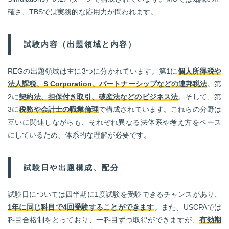
確さ、TBSでは実務的な応用力が問われます。
試験内容（出題領域と内容）
REGの出題領域は主に3つに分かれています。第1に
個人所得税や
法人課税、S Corporation、パートナーシップなどの連邦税法
。第
2に
契約法、担保付き取引、破産法などのビジネス法
。そして、第
3に
税務や会計士の職業倫理
で構成されています。これらの分野は
互いに関連しながらも、それぞれ異なる法体系や考え方をベース
にしているため、体系的な理解が必要です。
試験日や出題構成、配分
試験日については四半期に1度試験を受験できるチャンスがあり、
1年に同じ科目で4回受験することができます
。また、USCPAでは
科目合格制をとっており、一科目ずつ取得ができますが、
有効期