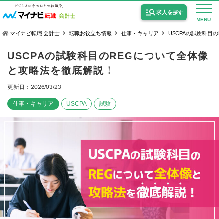
求人を探す
MENU
マイナビ転職 会計士
転職お役立ち情報
仕事・キャリア
USCPAの試験科目
USCPAの試験科目のREGについて全体像
と攻略法を徹底解説！
更新日：2026/03/23
公認会計士の求人
仕事・キャリア
USCPA
試験
監査法人の求人
公認会計士試験合格向けの求人
USCPA（米国公認会計士）の求人
女性会計士の転職
個別転職相談会・セミナー