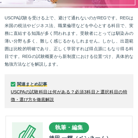
転職お役立ち情報
ご利用ガイド
USCPA試験を受ける上で、避けて通れないのがREGです。REGは
米国の税法やビジネス法、職業倫理などを中心とする科目で、実
非公開求人とは？
務に直結する知識が多く問われます。受験者にとっては馴染みの
薄い分野も多く、難しく感じるかもしれません。しかし、出題範
サービス紹介
囲は比較的明確であり、正しく学習すれば得点源にもなり得る科
転職お役立ち情報
目です。REGの試験概要から新制度における位置づけ、具体的な
勉強方法などを解説します。
業界情報
求人情報
関連まとめ記事
USCPAの試験科目は何がある？必須3科目と選択科目の特
徴・選び方を徹底解説
執筆・編集