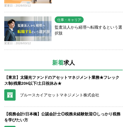
変更日：2026/03/12
仕事・キャリア
監査法人から経理へ転職するという選
択肢
変更日：2026/03/12
新着
求人
【東京】太陽光ファンドのアセットマネジメント業務★フレック
ス制/残業20H以下/土日祝休み★
ブルースカイアセットマネジメント株式会社
【税務会計/日本橋】公認会計士◎税務未経験歓迎◎しっかり税務
を学びたい方