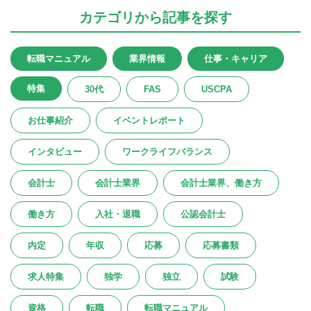
カテゴリ
から記事を探す
転職マニュアル
業界情報
仕事・キャリア
特集
30代
FAS
USCPA
お仕事紹介
イベントレポート
インタビュー
ワークライフバランス
会計士
会計士業界
会計士業界、働き方
働き方
入社・退職
公認会計士
内定
年収
応募
応募書類
求人特集
独学
独立
試験
資格
転職
転職マニュアル