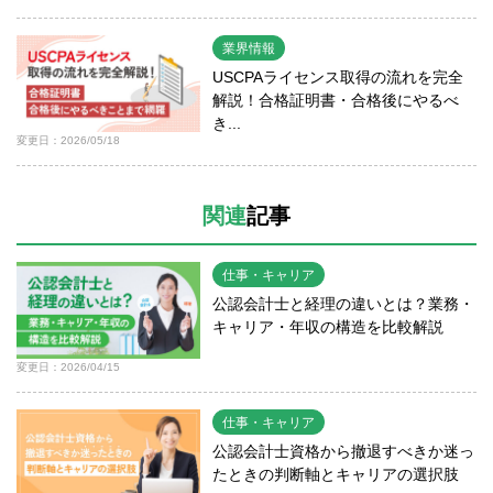
業界情報
USCPAライセンス取得の流れを完全
解説！合格証明書・合格後にやるべ
き...
変更日：2026/05/18
関連
記事
仕事・キャリア
公認会計士と経理の違いとは？業務・
キャリア・年収の構造を比較解説
変更日：2026/04/15
仕事・キャリア
公認会計士資格から撤退すべきか迷っ
たときの判断軸とキャリアの選択肢