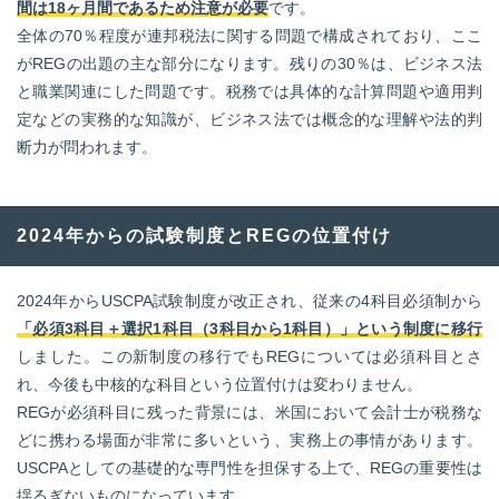
間は18ヶ月間であるため注意が必要
です。
全体の70％程度が連邦税法に関する問題で構成されており、ここ
がREGの出題の主な部分になります。残りの30％は、ビジネス法
と職業関連にした問題です。税務では具体的な計算問題や適用判
定などの実務的な知識が、ビジネス法では概念的な理解や法的判
断力が問われます。
2024年からの試験制度とREGの位置付け
2024年からUSCPA試験制度が改正され、従来の4科目必須制から
「必須3科目＋選択1科目（3科目から1科目）」という制度に移行
しました。この新制度の移行でもREGについては必須科目とさ
れ、今後も中核的な科目という位置付けは変わりません。
REGが必須科目に残った背景には、米国において会計士が税務な
どに携わる場面が非常に多いという、実務上の事情があります。
USCPAとしての基礎的な専門性を担保する上で、REGの重要性は
揺るぎないものになっています。