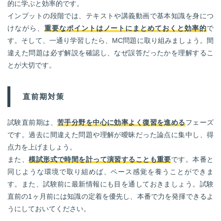
的に学ぶと効率的です。
インプットの段階では、テキストや講義動画で基本知識を身につ
けながら、
重要なポイントはノートにまとめておくと効率的
で
す。そして、一通り学習したら、MC問題に取り組みましょう。間
違えた問題は必ず解説を確認し、なぜ誤答だったかを理解するこ
とが大切です。
直前期対策
試験直前期は、
苦手分野を中心に効率よく復習を進める
フェーズ
です。過去に間違えた問題や理解が曖昧だった論点に集中し、得
点力を上げましょう。
また、
模試形式で時間を計って演習することも重要
です。本番と
同じような環境で取り組めば、ペース感覚を養うことができま
す。また、試験前に最新情報にも目を通しておきましょう。試験
直前の1ヶ月前には知識の定着を優先し、本番で力を発揮できるよ
うにしておいてください。