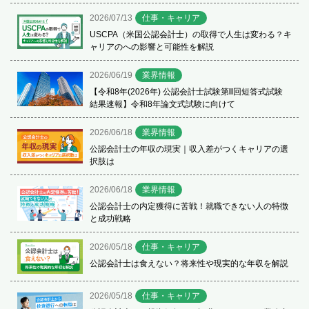
2026/07/13
仕事・キャリア
USCPA（米国公認会計士）の取得で人生は変わる？キ
ャリアのへの影響と可能性を解説
2026/06/19
業界情報
【令和8年(2026年) 公認会計士試験第Ⅱ回短答式試験
結果速報】令和8年論文式試験に向けて
2026/06/18
業界情報
公認会計士の年収の現実｜収入差がつくキャリアの選
択肢は
2026/06/18
業界情報
公認会計士の内定獲得に苦戦！就職できない人の特徴
と成功戦略
2026/05/18
仕事・キャリア
公認会計士は食えない？将来性や現実的な年収を解説
2026/05/18
仕事・キャリア