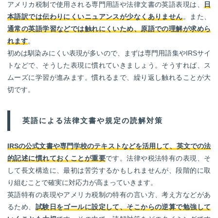
アメリカ税制で使用される専門用語や法律文書の英語表現は、
日
本語訳では伝わりにくいニュアンスが少なくありません
。また、
通常の英語学習などでは触れにくいため、原語での理解が求めら
れます
。
初めは馴染みにくい表現が多いので、まずは専門用語集やIRSサイ
トなどで、そうした表現に慣れていきましょう。そうすれば、ス
ムーズに学習が進みます。慣れるまで、繰り返し触れることが大
切です。
英語による法律文書や規定の読解対策
IRSの公式文書や専門学校のテキストなどを活用して、英文での法
的記述に慣れておくことが重要
です。法律や税法特有の表現、そ
して長文構造に、最初は苦労するかもしれませんが、段階的に取
り組むことで確実に対応力が高まっていきます。
英語特有の表現やアメリカ税制の特有の言い方、考え方などがあ
るため、
試験日をゴールに設定して、そこからの逆算で勉強して