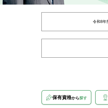
令和8年
保有資格
から
探す