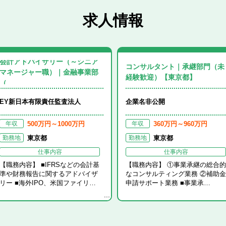
求人情報
会計アドバイザリー（～シニア
コンサルタント｜承継部門（未
マネージャー職）｜金融事業部
経験歓迎）【東京都】
（…
ーワードから
探す
格
勤務地
EY新日本有限責任監査法人
企業名非公開
500万円～1000万円
360万円～960万円
年収
年収
東京都
東京都
勤務地
勤務地
北海道・東北エリア すべて
関東エリア すべて
北陸・甲信越エリア すべて
東海エリア すべて
関西エリア すべて
中国・四国エリア すべて
九州・沖縄エリア すべて
仕事内容
仕事内容
気のキーワードから探す
【職務内容】 ■IFRSなどの会計基
【職務内容】 ①事業承継の総合的
北海道
茨城県
新潟県
岐阜県
滋賀県
鳥取県
福岡県
青森県
栃木県
富山県
静岡県
京都府
島根県
佐賀県
準や財務報告に関するアドバイザ
なコンサルティング業務 ②補助金
注目の求人
リー ■海外IPO、米国ファイリ…
申請サポート業務 ■事業承…
公認会計士
岩手県
群馬県
石川県
愛知県
大阪府
岡山県
長崎県
宮城県
埼玉県
福井県
三重県
兵庫県
広島県
熊本県
公認会計士試験合格