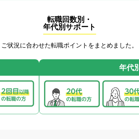
秋田県
千葉県
山梨県
奈良県
山口県
大分県
山形県
東京都
長野県
和歌山県
徳島県
宮崎県
福島県
神奈川県
香川県
鹿児島県
愛媛県
沖縄県
転職回数別・
事業会社
年代別サポート
高知県
CFO
ご状況に合わせた転職ポイントをまとめました。
監査アシスタント
年代
する
この条件で検索する