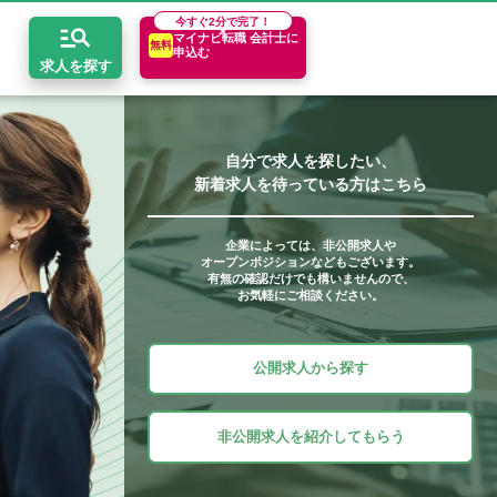
今すぐ
2分で完了！
マイナビ転職 会計士に
無料
申込む
求人を探す
自分で求人を探したい、
新着求人を待っている方はこちら
開求人とは？
ちコンテンツ
エリア別求人情報
セスマップ
コンサルティングファーム
関東・首都圏
年収診断
企業によっては、非公開求人や
オープンポジションなどもございます。
者の転職Q&A
会計事務所・税理士法人
関西
キャリア診断
有無の確認だけでも構いませんので、
お気軽にご相談ください。
イド
事業会社
東海
公開求人から探す
非公開求人を紹介してもらう