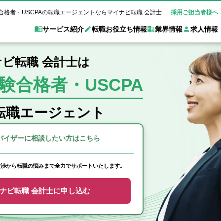
合格者・USCPAの転職エージェントならマイナビ転職 会計士
採用ご担当者様へ
サービス紹介
転職お役立ち情報
業界情報
求人情報
ビ転職 会計士は
験合格者・USCPA
職 会計士とは？
Web面談サービス
非公
転職ガイド
験情報
別求人情報
業界別求人情報
業界トピックス
転職活動お役立
ド
個別転職相談会・セミナー
アク
ポイント
申し込み手順
女性会計士の転職
監査法人
業界情報の記事一覧
転職お役立ち情報
金融機関
転職エージェント
質問
キャリアアドバイザーのご紹介
転職の方へ
覧
試験合格
USCPAの転職
会計士が活躍できる転職先
会計士・試験合格
会計事務所・税理士法人
事業会社
れ
転職成功事例
バイザーに
相談したい方はこちら
の転職の方へ
の流れ
米国公認会計士）
未経験分野への転職
監査法人
WEB面接完全ガ
コンサルティングファー
交渉から転職の悩みまで全力でサポートいたします。
ム
ナビ転職 会計士に申し込む