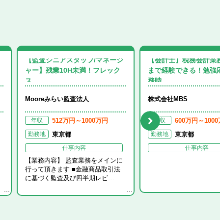
【監査シニアスタッフ/マネージ
【会計士】税務会計業務
ャー】残業10H未満！フレック
まで経験できる！勉強
ス…
務時…
業種
Mooreみらい監査法人
株式会社MBS
512万円～1000万円
600万円～100
年収
年収
東京都
東京都
勤務地
勤務地
仕事内容
仕事内容
【業務内容】 監査業務をメインに
行って頂きます ■金融商品取引法
に基づく監査及び四半期レビ…