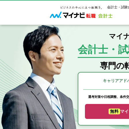
会計士・試験
マイナ
会計士・試
マイナビ転
ご状況別
会計士試
保有資格
ご利用ガイ
年齢別転職
受験資格・
公認会計士
専門の
よくあるご
はじめての
試験科目一
公認会計士
サービス紹介
転職お役立ち情報
業界情報
ご利用の流
キャリアアド
2回目以降
試験合格後
USCPA（
求人情報
選考対策や日程調整、条件
無料
マイ