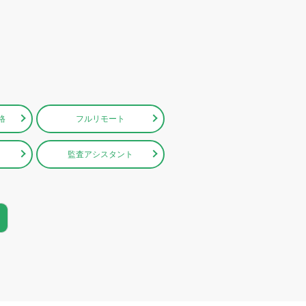
格
フルリモート
監査アシスタント