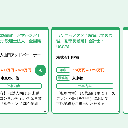
税務会計コンサルタント
【リースファンド経理（部長代
大手税理士法人！全国幅
理～副部長候補】会計士・
USCPA …
キ
保有資
人山田アンドパートナー
株式会社FPG
400万円～820万円
774万円～1352万円
年収
東京都、他
東京都
勤務地
北海道・東北エリア
公認会計士
監査法人
仕事内容
仕事内容
人
容】 ≪法人向け≫ ①税
【職務内容】 経理2部（主にリース
関東エリア
コンサルティング ②事業
ファンド会計を担当）において、
注目の求人
会計士試験合格
会計事務所・税理士法人
サルティング ③企業組…
下記業務をご担当いただきま…
非常勤
北陸・甲信越エリア
注目の求人
USCPA
コンサルティングファーム
東海エリア
USCPA